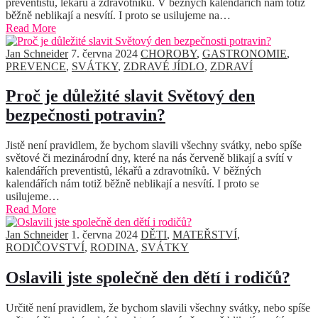
preventistů, lékařů a zdravotníků. V běžných kalendářích nám totiž
běžně neblikají a nesvítí. I proto se usilujeme na…
Read More
Jan Schneider
7. června 2024
CHOROBY
,
GASTRONOMIE
,
PREVENCE
,
SVÁTKY
,
ZDRAVÉ JÍDLO
,
ZDRAVÍ
Proč je důležité slavit Světový den
bezpečnosti potravin?
Jistě není pravidlem, že bychom slavili všechny svátky, nebo spíše
světové či mezinárodní dny, které na nás červeně blikají a svítí v
kalendářích preventistů, lékařů a zdravotníků. V běžných
kalendářích nám totiž běžně neblikají a nesvítí. I proto se
usilujeme…
Read More
Jan Schneider
1. června 2024
DĚTI
,
MATEŘSTVÍ
,
RODIČOVSTVÍ
,
RODINA
,
SVÁTKY
Oslavili jste společně den dětí i rodičů?
Určitě není pravidlem, že bychom slavili všechny svátky, nebo spíše