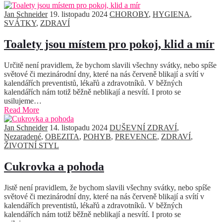
Jan Schneider
19. listopadu 2024
CHOROBY
,
HYGIENA
,
SVÁTKY
,
ZDRAVÍ
Toalety jsou místem pro pokoj, klid a mír
Určitě není pravidlem, že bychom slavili všechny svátky, nebo spíše
světové či mezinárodní dny, které na nás červeně blikají a svítí v
kalendářích preventistů, lékařů a zdravotníků. V běžných
kalendářích nám totiž běžně neblikají a nesvítí. I proto se
usilujeme…
Read More
Jan Schneider
14. listopadu 2024
DUŠEVNÍ ZDRAVÍ
,
Nezaradené
,
OBEZITA
,
POHYB
,
PREVENCE
,
ZDRAVÍ
,
ŽIVOTNÍ STYL
Cukrovka a pohoda
Jistě není pravidlem, že bychom slavili všechny svátky, nebo spíše
světové či mezinárodní dny, které na nás červeně blikají a svítí v
kalendářích preventistů, lékařů a zdravotníků. V běžných
kalendářích nám totiž běžně neblikají a nesvítí. I proto se