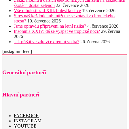
Zákaz mobilů a dalších elektronických zařízení na základních
školách dostal zelenou
22. července 2026
Vše o bolesti zad XIII: bolest kostrče
19. července 2026
Stres náš každodenní: můžeme se zotavit z chronického
stresu?
10. července 2026
Jsme opravdu připraveni na letní rizika?
4. července 2026
Insomnia XXIV: dá se vyspat ve tropické noci?
29. června
2026
Jak přežít ve zdraví extrémní vedra?
26. června 2026
[instagram-feed]
Generální partneři
Hlavní partneři
FACEBOOK
INSTAGRAM
YOUTUBE