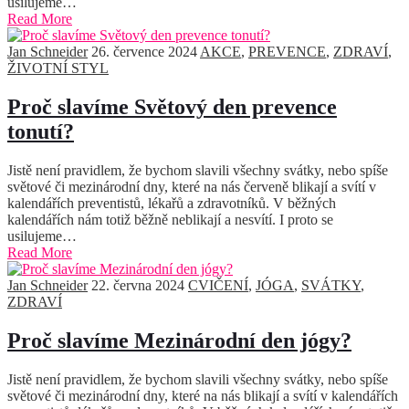
usilujeme…
Read More
Jan Schneider
26. července 2024
AKCE
,
PREVENCE
,
ZDRAVÍ
,
ŽIVOTNÍ STYL
Proč slavíme Světový den prevence
tonutí?
Jistě není pravidlem, že bychom slavili všechny svátky, nebo spíše
světové či mezinárodní dny, které na nás červeně blikají a svítí v
kalendářích preventistů, lékařů a zdravotníků. V běžných
kalendářích nám totiž běžně neblikají a nesvítí. I proto se
usilujeme…
Read More
Jan Schneider
22. června 2024
CVIČENÍ
,
JÓGA
,
SVÁTKY
,
ZDRAVÍ
Proč slavíme Mezinárodní den jógy?
Jistě není pravidlem, že bychom slavili všechny svátky, nebo spíše
světové či mezinárodní dny, které na nás blikají a svítí v kalendářích