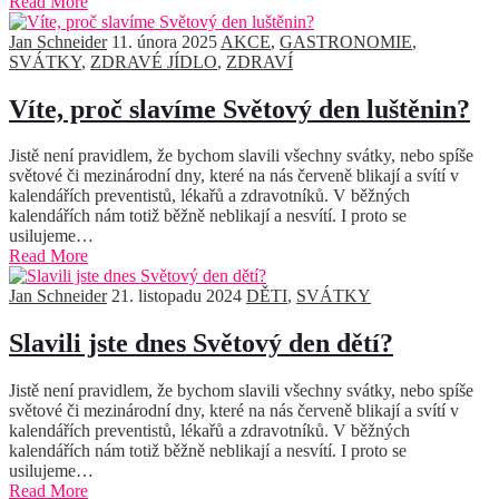
Read More
Jan Schneider
11. února 2025
AKCE
,
GASTRONOMIE
,
SVÁTKY
,
ZDRAVÉ JÍDLO
,
ZDRAVÍ
Víte, proč slavíme Světový den luštěnin?
Jistě není pravidlem, že bychom slavili všechny svátky, nebo spíše
světové či mezinárodní dny, které na nás červeně blikají a svítí v
kalendářích preventistů, lékařů a zdravotníků. V běžných
kalendářích nám totiž běžně neblikají a nesvítí. I proto se
usilujeme…
Read More
Jan Schneider
21. listopadu 2024
DĚTI
,
SVÁTKY
Slavili jste dnes Světový den dětí?
Jistě není pravidlem, že bychom slavili všechny svátky, nebo spíše
světové či mezinárodní dny, které na nás červeně blikají a svítí v
kalendářích preventistů, lékařů a zdravotníků. V běžných
kalendářích nám totiž běžně neblikají a nesvítí. I proto se
usilujeme…
Read More