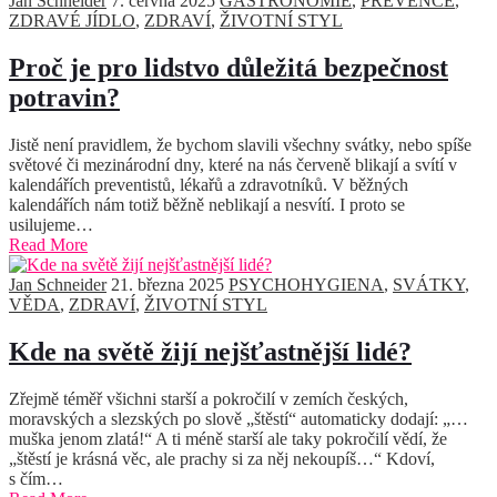
Jan Schneider
7. června 2025
GASTRONOMIE
,
PREVENCE
,
ZDRAVÉ JÍDLO
,
ZDRAVÍ
,
ŽIVOTNÍ STYL
Proč je pro lidstvo důležitá bezpečnost
potravin?
Jistě není pravidlem, že bychom slavili všechny svátky, nebo spíše
světové či mezinárodní dny, které na nás červeně blikají a svítí v
kalendářích preventistů, lékařů a zdravotníků. V běžných
kalendářích nám totiž běžně neblikají a nesvítí. I proto se
usilujeme…
Read More
Jan Schneider
21. března 2025
PSYCHOHYGIENA
,
SVÁTKY
,
VĚDA
,
ZDRAVÍ
,
ŽIVOTNÍ STYL
Kde na světě žijí nejšťastnější lidé?
Zřejmě téměř všichni starší a pokročilí v zemích českých,
moravských a slezských po slově „štěstí“ automaticky dodají: „…
muška jenom zlatá!“ A ti méně starší ale taky pokročilí vědí, že
„štěstí je krásná věc, ale prachy si za něj nekoupíš…“ Kdoví,
s čím…