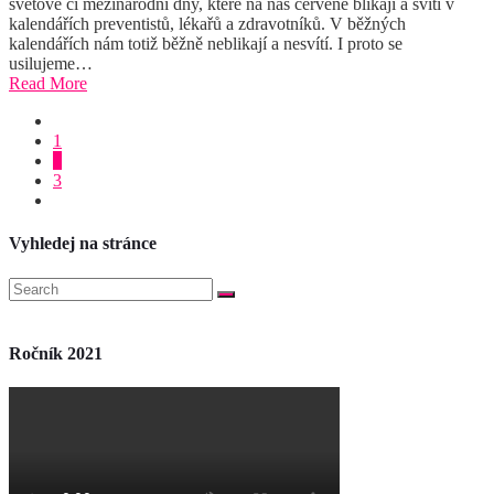
světové či mezinárodní dny, které na nás červeně blikají a svítí v
kalendářích preventistů, lékařů a zdravotníků. V běžných
kalendářích nám totiž běžně neblikají a nesvítí. I proto se
usilujeme…
Read More
1
2
3
Vyhledej na stránce
Ročník 2021