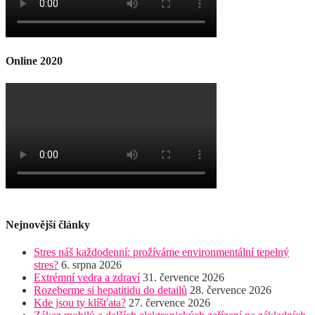
Online 2020
Nejnovější články
Stres náš každodenní: prožíváme environmentální tepelný
stres?
6. srpna 2026
Extrémní vedra a zdraví
31. července 2026
Rozeberme si hepatitidu do detailů
28. července 2026
Kde jsou ty klíšťata?
27. července 2026