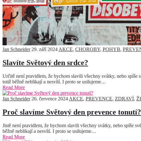
Jan Schneider
29. září 2024
AKCE
,
CHOROBY
,
POHYB
,
PREVE
Slavíte Světový den srdce?
Určitě není pravidlem, že bychom slavili všechny svátky, nebo spíše s
totiž běžně neblikají a nesvítí. I proto se usilujeme…
Read More
Jan Schneider
26. července 2024
AKCE
,
PREVENCE
,
ZDRAVÍ
,
Ž
Proč slavíme Světový den prevence tonutí?
Jistě není pravidlem, že bychom slavili všechny svátky, nebo spíše svě
běžně neblikají a nesvítí. I proto se usilujeme…
Read More