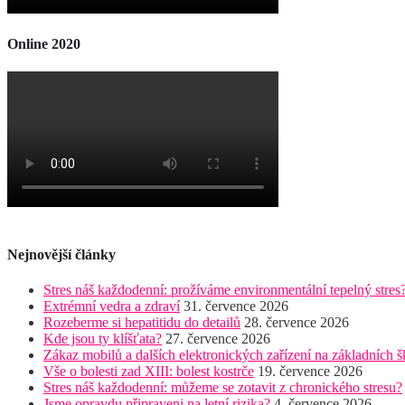
Online 2020
Nejnovější články
Stres náš každodenní: prožíváme environmentální tepelný stres
Extrémní vedra a zdraví
31. července 2026
Rozeberme si hepatitidu do detailů
28. července 2026
Kde jsou ty klíšťata?
27. července 2026
Zákaz mobilů a dalších elektronických zařízení na základních š
Vše o bolesti zad XIII: bolest kostrče
19. července 2026
Stres náš každodenní: můžeme se zotavit z chronického stresu?
Jsme opravdu připraveni na letní rizika?
4. července 2026