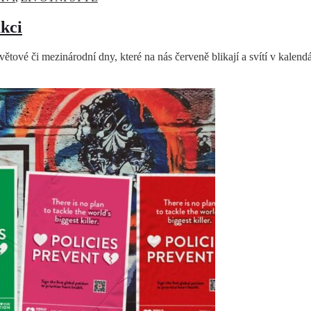
akci
větové či mezinárodní dny, které na nás červeně blikají a svítí v kalen