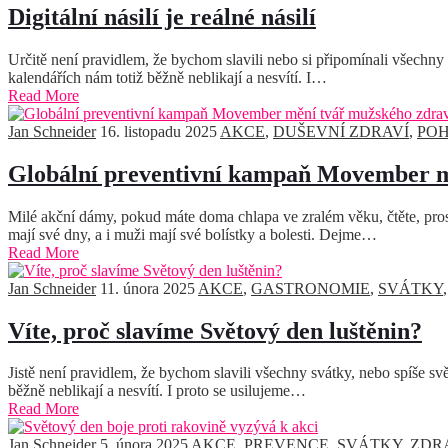
Digitální násilí je reálné násilí
Určitě není pravidlem, že bychom slavili nebo si připomínali všechny s
kalendářích nám totiž běžně neblikají a nesvítí. I…
Read More
Jan Schneider
16. listopadu 2025
AKCE
,
DUŠEVNÍ ZDRAVÍ
,
PO
Globální preventivní kampaň Movember m
Milé akční dámy, pokud máte doma chlapa ve zralém věku, čtěte, pr
mají své dny, a i muži mají své bolístky a bolesti. Dejme…
Read More
Jan Schneider
11. února 2025
AKCE
,
GASTRONOMIE
,
SVÁTKY
Víte, proč slavíme Světový den luštěnin?
Jistě není pravidlem, že bychom slavili všechny svátky, nebo spíše svě
běžně neblikají a nesvítí. I proto se usilujeme…
Read More
Jan Schneider
5. února 2025
AKCE
,
PREVENCE
,
SVÁTKY
,
ZDR