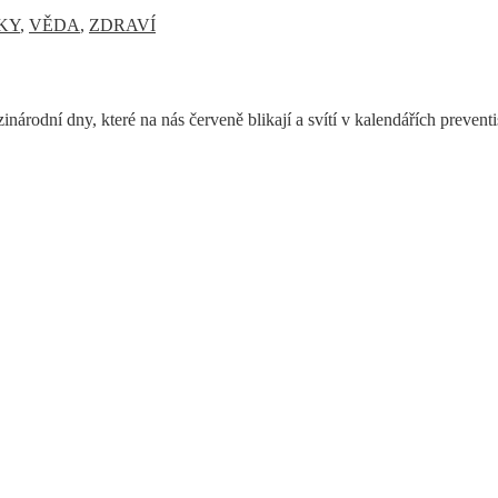
KY
,
VĚDA
,
ZDRAVÍ
inárodní dny, které na nás červeně blikají a svítí v kalendářích preven