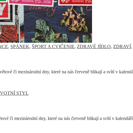
NCE
,
SPÁNEK
,
ŠPORT A CVIČENIE
,
ZDRAVÉ JÍDLO
,
ZDRAVÍ
větové či mezinárodní dny, které na nás červeně blikají a svítí v kalen
IVOTNÍ STYL
tové či mezinárodní dny, které na nás červeně blikají a svítí v kalendá