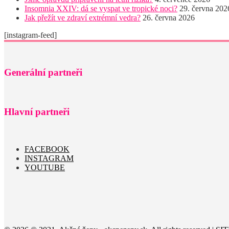
Insomnia XXIV: dá se vyspat ve tropické noci?
29. června 202
Jak přežít ve zdraví extrémní vedra?
26. června 2026
[instagram-feed]
Generální partneři
Hlavní partneři
FACEBOOK
INSTAGRAM
YOUTUBE