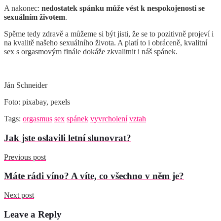
A nakonec:
nedostatek spánku může vést k nespokojenosti se
sexuálním životem
.
Spěme tedy zdravě a můžeme si být jisti, že se to pozitivně projeví i
na kvalitě našeho sexuálního života. A platí to i obráceně, kvalitní
sex s orgasmovým finále dokáže zkvalitnit i náš spánek.
Ján Schneider
Foto: pixabay, pexels
Tags:
orgasmus
sex
spánek
vyvrcholení
vztah
Jak jste oslavili letní slunovrat?
Previous post
Máte rádi víno? A víte, co všechno v něm je?
Next post
Leave a Reply