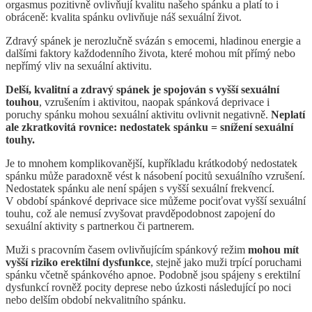
orgasmus pozitivně ovlivňují kvalitu našeho spánku a platí to i
obráceně: kvalita spánku ovlivňuje náš sexuální život.
Zdravý spánek je nerozlučně svázán s emocemi, hladinou energie a
dalšími faktory každodenního života, které mohou mít přímý nebo
nepřímý vliv na sexuální aktivitu.
Delší, kvalitní a zdravý spánek je spojován s vyšší sexuální
touhou
, vzrušením i aktivitou, naopak spánková deprivace i
poruchy spánku mohou sexuální aktivitu ovlivnit negativně.
Neplatí
ale zkratkovitá rovnice: nedostatek spánku = snížení sexuální
touhy.
Je to mnohem komplikovanější, kupříkladu krátkodobý nedostatek
spánku může paradoxně vést k násobení pocitů sexuálního vzrušení.
Nedostatek spánku ale není spájen s vyšší sexuální frekvencí.
V období spánkové deprivace sice můžeme pociťovat vyšší sexuální
touhu, což ale nemusí zvyšovat pravděpodobnost zapojení do
sexuální aktivity s partnerkou či partnerem.
Muži s pracovním časem ovlivňujícím spánkový režim
mohou mít
vyšší riziko erektilní dysfunkce
, stejně jako muži trpící poruchami
spánku včetně spánkového apnoe. Podobně jsou spájeny s erektilní
dysfunkcí rovněž pocity deprese nebo úzkosti následující po noci
nebo delším období nekvalitního spánku.