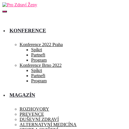
KONFERENCE
Konference 2022 Praha
Spíkri
Partneři
Program
Konference Brno 2022
Spíkri
Partneři
Program
MAGAZÍN
ROZHOVORY
PREVENCE
DUŠEVNÍ ZDRAVÍ
ALTERNATVNÍ MEDICÍNA