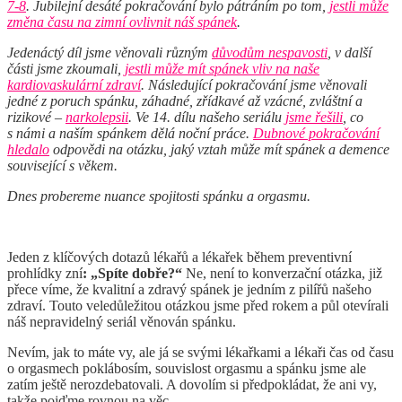
7-8
. Jubilejní desáté pokračování bylo pátráním po tom,
jestli může
změna času na zimní ovlivnit náš spánek
.
Jedenáctý díl jsme věnovali různým
důvodům nespavosti
, v další
části jsme zkoumali,
jestli může mít spánek vliv na naše
kardiovaskulární zdraví
. Následující pokračování jsme věnovali
jedné z poruch spánku, záhadné, zřídkavé až vzácné, zvláštní a
rizikové –
narkolepsii
. Ve 14. dílu našeho seriálu
jsme řešili
, co
s námi a naším spánkem dělá noční práce.
Dubnové pokračování
hledalo
odpovědi na otázku,
jaký vztah může mít spánek a demence
související s věkem.
Dnes probereme nuance spojitosti spánku a orgasmu.
Jeden z klíčových dotazů lékařů a lékařek během preventivní
prohlídky zní
: „Spíte dobře?“
Ne, není to konverzační otázka, již
přece víme, že kvalitní a zdravý spánek je jedním z pilířů našeho
zdraví. Touto veledůležitou otázkou jsme před rokem a půl otevírali
náš nepravidelný seriál věnován spánku.
Nevím, jak to máte vy, ale já se svými lékařkami a lékaři čas od času
o orgasmech poklábosím, souvislost orgasmu a spánku jsme ale
zatím ještě nerozdebatovali. A dovolím si předpokládat, že ani vy,
takže pojďme rovnou na věc.