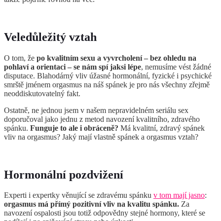
Veledůležitý vztah
O tom, že
po kvalitním sexu a vyvrcholení – bez ohledu na
pohlaví a orientaci – se nám spí jaksi lépe
, nemusíme vést žádné
disputace. Blahodárný vliv úžasné hormonální, fyzické i psychické
smrště jménem orgasmus na náš spánek je pro nás všechny zřejmě
neoddiskutovatelný fakt.
Ostatně, ne jednou jsem v našem nepravidelném seriálu sex
doporučoval jako jednu z metod navození kvalitního, zdravého
spánku.
Funguje to ale i obráceně?
Má kvalitní, zdravý spánek
vliv na orgasmus? Jaký mají vlastně spánek a orgasmus vztah?
Hormonální pozdvižení
Experti i expertky věnující se zdravému spánku
v tom mají jasno
:
orgasmus má přímý pozitivní vliv na kvalitu spánku.
Za
navození ospalosti jsou totiž odpovědny stejné hormony, které se