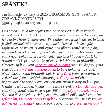
SPÁNEK?
Jan Schneider
27. června 2025
ORGASMUS
,
SEX
,
SPÁNEK
,
ZDRAVÍ
,
ŽIVOTNÍ STYL
Čas od času se to tak nějak samo od sebe vyvine, že se zadaří
napsat povedený článek na zajímavé téma a po čase se to opět vrátí
jako dobře hozený bumerang. Při bádání ve zdrojích zjistíte, že téma
je širší, zaslouží si a i snese – z pohledu čtivosti – dalších pár
zajímavých odstavců. A aniž byste měli přesný záměr nebo plán,
jednoho krásného rána – pokud jste ranní ptáčci, nebo během jedné
vlahé noci, pokud se práci věnujete jako typická sova v době, kdy
ostatní ptáčci spí – zjistíte, že píšete seriál. Mně se to přihodilo s
tématem spánku, loni
koncem loňského ledna
jsem se vás ptal, jestli
spíte dobře a
v druhém pokračování
to byla dokonce již výzva,
abyste poslali svou insomnii spát. Ve
třetí
části
jsem se rozepsal o
zvířecí klasifikaci lidských chronotypů.
Čtvrtý díl
našeho
nepravidelného seriálu byl věnován důležitosti kvality spánku pro
kvalitu našeho života. V pátém dílu jsme slavili
Světový den spánku
,
v dalším pokračování jsme si posvítili na to
, kdy spát a kdy vstát
.
Sedmou část našeho seriálu jsme věnovali několika méně známým
způsobům, jak rychle navodit spánek
. V osmém dílu jsme řešili
vliv
úplňku na náš spánek
, deváté pokračování bylo
cvičením metody 4-