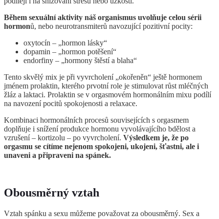
podílejí i na snižování stresu nebo úzkosti.
Během sexuální aktivity náš organismus uvolňuje celou sérii
hormon
ů, nebo neurotransmiterů navozující pozitivní pocity:
oxytocín – „hormon lásky“
dopamin – „hormon potěšení“
endorfiny – „hormony štěstí a blaha“
Tento skvělý mix je při vyvrcholení „okořeněn“ ještě hormonem
jménem prolaktin, kterého prvotní role je stimulovat růst mléčných
žláz a laktaci. Prolaktin se v orgasmovém hormonálním mixu podílí
na navození pocitů spokojenosti a relaxace.
Kombinaci hormonálních procesů souvisejících s orgasmem
doplňuje i snížení produkce hormonu vyvolávajícího bdělost a
vzrušení – kortizolu – po vyvrcholení.
Výsledkem je, že po
orgasmu se cítíme nejenom spokojeni, ukojeni, šťastni, ale i
unaveni a připraveni na spánek.
Obousměrný vztah
Vztah spánku a sexu můžeme považovat za obousměrný. Sex a