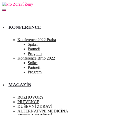
KONFERENCE
Konference 2022 Praha
Spíkri
Partneři
Program
Konference Brno 2022
Spíkri
Partneři
Program
MAGAZÍN
ROZHOVORY
PREVENCE
DUŠEVNÍ ZDRAVÍ
ALTERNATVNÍ MEDICÍNA