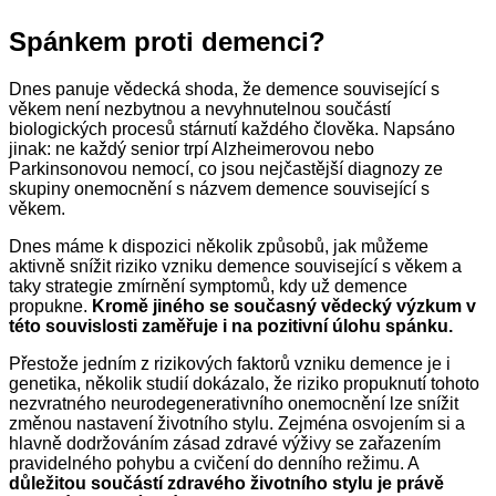
Spánkem proti demenci?
Dnes panuje vědecká shoda, že demence související s
věkem není nezbytnou a nevyhnutelnou součástí
biologických procesů stárnutí každého člověka. Napsáno
jinak: ne každý senior trpí Alzheimerovou nebo
Parkinsonovou nemocí, co jsou nejčastější diagnozy ze
skupiny onemocnění s názvem demence související s
věkem.
Dnes máme k dispozici několik způsobů, jak můžeme
aktivně snížit riziko vzniku demence související s věkem a
taky strategie zmírnění symptomů, kdy už demence
propukne.
Kromě jiného se současný vědecký výzkum v
té
t
o souvislosti zaměřuje i na pozitivní úlohu spánku.
Přestože jedním z rizikových faktorů vzniku demence je i
genetika, několik studií dokázalo, že riziko propuknutí tohoto
nezvratného neurodegenerativního onemocnění lze snížit
změnou nastavení životního stylu. Zejména osvojením si a
hlavně dodržováním zásad zdravé výživy se zařazením
pravidelného pohybu a cvičení do denního režimu. A
důležitou součástí zdravého životního stylu je právě