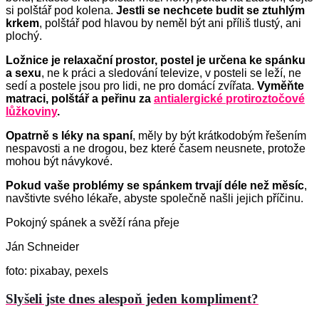
si polštář pod kolena.
Jestli
se nechcete budit se ztuhlým
krkem
, polštář pod hlavou by neměl být ani příliš tlustý, ani
plochý.
L
ožnice je relaxační prostor, postel je určena ke spánku
a sexu
, ne k práci a sledování televize, v posteli se leží, ne
sedí a postele jsou pro lidi, ne pro domácí zvířata.
Vyměňte
matraci, polštář a peřinu za
antialergické protiroztočové
lůžkoviny
.
O
patrně s léky na spaní
, měly by být krátkodobým řešením
nespavosti a ne drogou, bez které časem neusnete, protože
mohou být návykové.
P
okud vaše
problémy se spánkem
trv
ají
déle než měsíc
,
navštivte svého lékaře, abyste společně našli jejich příčinu.
Pokojný spánek a svěží rána přeje
Ján Schneider
foto: pixabay, pexels
Slyšeli jste dnes alespoň jeden kompliment?