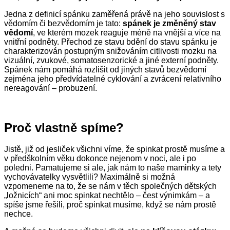
Jedna z definicí spánku zaměřená právě na jeho souvislost s
vědomím či bezvědomím je tato:
s
pánek je změněn
ý
stav
vědomí
, ve kterém mozek reaguje méně na vnější a více na
vnitřní podněty. Přechod ze stavu bdění do stavu spánku je
charakterizován postupným snižováním citlivosti mozku na
vizuální, zvukové, somatosenzorické a jiné externí podněty.
Spánek nám pomáhá rozlišit od jiných stavů bezvědomí
zejména jeho předvídatelné cyklování a zvrácení relativního
nereagování – probuzení.
Proč vlastně spíme?
Jistě, již od jesliček všichni víme, že spinkat prostě musíme a
v předškolním věku dokonce nejenom v noci, ale i po
poledni. Pamatujeme si ale, jak nám to naše maminky a tety
vychovávatelky vysvětlili? Maximálně si možná
vzpomeneme na to, že se nám v těch společných dětských
„ložnicích“ ani moc spinkat nechtělo – čest výnimkám – a
spíše jsme řešili, proč spinkat musíme, když se nám prostě
nechce.