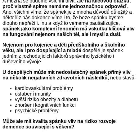
A možná se budeme všichni divit, ale
na klíčovou otázku:
proč vlastně spíme nemáme jednoznačnou odpověď
.
Ano, všichni víme, že spánek je z mnoha důvodů důležitý a
někteří z nás dokonce víme i to, že beze spánku bysme
dlouho nepřežili. Inu a když to vememe paušalizujíce,
spánek jako komplexní fenomén má vskutku klíčový vliv
na fungování nejenom našich těl, ale i myslí a duší
.
Nejenom pro kojence a děti předškolního a školního
věku, ale i pro dospívající a mladé
dospělé je spánek
jedním z rozhodujících faktorů správnho fyzického i
duševního vývoje.
U dospělých může mít nedostatečný spánek přímý vliv
na několik negativních z
dravotních následků
, nebo stavů:
kardiovaskulární problémy
oslabení imunity
vyšší riziko obezity a diabetu
zhoršení kognitivních funkcí
psychické problémy
Může ale mít kvalita spánku vliv na riziko rozvoje
demence související s věkem?