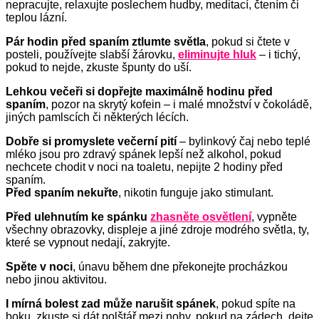
nepracujte, relaxujte poslechem hudby, meditací, čtením či
teplou lázní.
P
ár hodin před spaním ztlumte světla
, pokud si čtete v
posteli, používejte slabší žárovku,
eliminujte hluk
– i tichý,
pokud to nejde, zkuste špunty do uší.
Lehkou večeři si dopřejte
maximálně hodinu před
spaním
, pozor na skrytý kofein – i malé množství v čokoládě,
jiných pamlscích či některých lécích.
D
obře si promyslete večerní pití
– bylinkový čaj nebo teplé
mléko jsou pro zdravý spánek lepší než alkohol, pokud
nechcete chodit v noci na toaletu, nepijte 2 hodiny před
spaním.
P
řed spaním nekuřte
, nikotin funguje jako stimulant.
Před ulehnutím ke spánku
zhasněte osvětlení
, vypněte
všechny obrazovky, displeje a jiné zdroje modrého světla, ty,
které se vypnout nedají, zakryjte.
S
pěte v noci
, únavu během dne překonejte procházkou
nebo jinou aktivitou.
I
mírná bolest zad může narušit spánek
, pokud spíte na
boku, zkuste si dát polštář mezi nohy, pokud na zádech, dejte