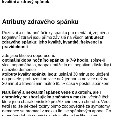
kvalitní a zdravý spánek
.
Atributy zdravého spánku
Pozitivní a ochranné účinky spánku pro mentální, zejména
kognitivní zdraví jsou přímo závislé na všech
atributech
zdravého spánku: jeho kvalit
ě
, kvantit
ě
, frekvenc
i
a
pravidelnosti
.
Zde jsou klíčová doporučení:
optimální doba nočního spánku je 7-9 hodin
, spíme-li
více, nepomáhá to, naopak může to mít negativní důsledky i
na riziko demence
atributy kvality spánku jsou:
usínání 30 minut po uložení
do postele, probuzení ne více než jednou a ne více než na
20 minut a trávení minimálně 85 % času v posteli spánkem
N
arušený a nekvalitní spánek vede k akutním, ale i
chronicky se zhoršujícím změnám v mozku
, včetně těch,
které jsou charakteristické pro Alzheimerovu chorobu. Vědci
tvrdí i to, že některé toxiny přímo zodpovědné za symptomy
demence se hromadí v mozku lidí se spánkovým apnoe. Co
pravděpodobně souvisí s nedostatkem kyslíku v krvi.