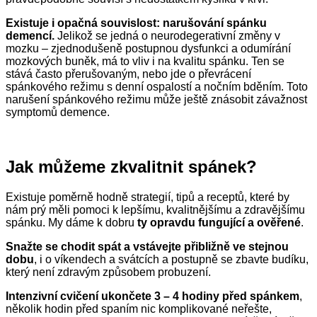
Existuje i opačná souvislost: naru
šování spánku
demencí.
Jelikož se jedná o neurodegerativní změny v
mozku – zjednodušeně postupnou dysfunkci a odumírání
mozkových buněk, má to vliv i na kvalitu spánku. Ten se
stává často přerušovaným, nebo jde o převrácení
spánkového režimu s denní ospalostí a nočním bděním. Toto
narušení spánkového režimu může ještě znásobit závažnost
symptomů demence.
Jak můžeme zkvalitnit spánek?
Existuje poměrně hodně strategií, tipů a receptů, které by
nám prý měli pomoci k lepšímu, kvalitnějšímu a zdravějšímu
spánku. My dáme k dobru
ty opravdu fungující a ověřené
.
S
nažte se chodit spát a vstávejte přibližně ve stejnou
dobu
, i o víkendech a svátcích a postupně se zbavte budíku,
který není zdravým způsobem probuzení.
I
ntenzivní cvičení ukončete 3 – 4 hodiny před spánkem
,
několik hodin před spaním nic komplikované neřešte,