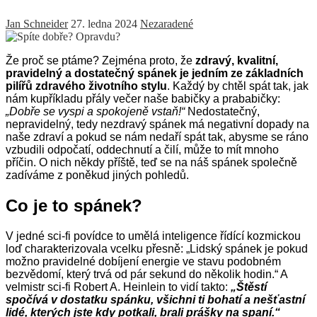
Jan Schneider
27. ledna 2024
Nezaradené
Že proč se ptáme? Zejména proto, že
zdravý, kvalitní,
pravidelný a dostatečný spánek je jedním ze základních
pilířů zdravého životního stylu
. Každý by chtěl spát tak, jak
nám kupříkladu přály večer naše babičky a prababičky:
„Dobře se vyspi a spokojeně vstaň!“
Nedostatečný,
nepravidelný, tedy nezdravý spánek má negativní dopady na
naše zdraví a pokud se nám nedaří spát tak, abysme se ráno
vzbudili odpočatí, oddechnutí a čilí, může to mít mnoho
příčin. O nich někdy příště, teď se na náš spánek společně
zadíváme z poněkud jiných pohledů.
Co je to spánek?
V jedné sci-fi povídce to umělá inteligence řídící kozmickou
loď charakterizovala vcelku přesně: „Lidský spánek je pokud
možno pravidelné dobíjení energie ve stavu podobném
bezvědomí, který trvá od pár sekund do několik hodin.“ A
velmistr sci-fi Robert A. Heinlein to vidí takto:
„Štěstí
spočívá v dostatku spánku, všichni ti bohatí a nešťastní
lidé, kterých jste kdy potkali, brali prášky na spaní.“