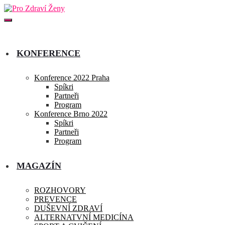
KONFERENCE
Konference 2022 Praha
Spíkri
Partneři
Program
Konference Brno 2022
Spíkri
Partneři
Program
MAGAZÍN
ROZHOVORY
PREVENCE
DUŠEVNÍ ZDRAVÍ
ALTERNATVNÍ MEDICÍNA