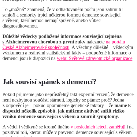
To „možná“ znamená, že v odhadovaném počtu jsou zahrnuti i
senioři a seniorky trpící některou formou demence související
s věkem, kteří nemoc nemají správně, anebo vůbec
diagnostikovanou.
Důležité vědecky podložené informace související zejména
s Alzheimerovou chorobou z první ruky
naleznete
na portálu
České Alzheimerovské společnosti
. A všechny důležité – vědeckým
výzkumem a reálnými statistickými fakty – podpořené informace o
demenci jsou k dispozici na
webu Světové zdravotnické organizace
.
Jak souvisí spánek s demencí?
Pokud přijmeme jako neprůstřelný fakt expertní tvrzení, že demence
není nezbytnou součástí stárnutí, logicky se ptáme: proč? Jedna
z odpovědí je – pokud opomineme genetické faktory – že
máme k
dispozici několik způsobů, jak můžeme aktivně snížit riziko
vzniku demence související s věkem a zmírnit symptomy
.
A vědci i vědkyně se kromě jiného
v posledních letech zaměřují
i ​​na
pozitivní roli, kterou může v prevenci demence související s věkem