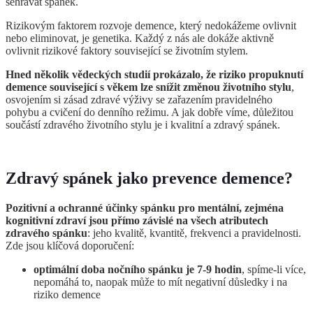
sehrávat spánek.
Rizikovým faktorem rozvoje demence, který nedokážeme ovlivnit
nebo eliminovat, je genetika. Každý z nás ale dokáže aktivně
ovlivnit rizikové faktory související se životním stylem.
Hned několik vědeckých studií prokázalo, že riziko propuknutí
demence související s věkem lze snížit změnou životního stylu
,
osvojením si zásad zdravé výživy se zařazením pravidelného
pohybu a cvičení do denního režimu. A jak dobře víme, důležitou
součástí zdravého životního stylu je i kvalitní a zdravý spánek.
Zdravý spánek jako prevence demence?
Pozitivní a ochranné účinky spánku pro mentální, zejména
kognitivní zdraví jsou přímo závislé na všech atributech
zdravého spánku
: jeho kvalitě, kvantitě, frekvenci a pravidelnosti.
Zde jsou klíčová doporučení:
optimální doba nočního spánku je 7-9 hodin
, spíme-li více,
nepomáhá to, naopak může to mít negativní důsledky i na
riziko demence