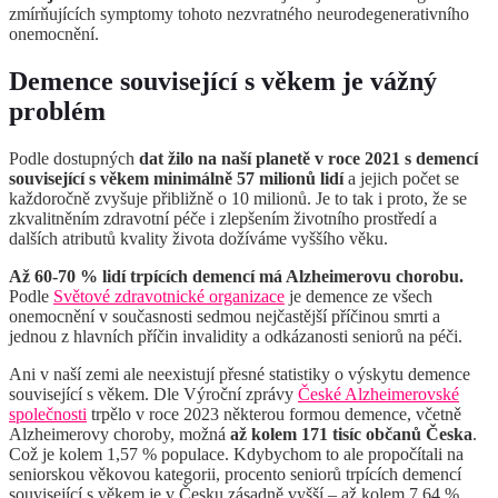
zmírňujících symptomy tohoto nezvratného neurodegenerativního
onemocnění.
Demence související s věkem je vážný
problém
Podle dostupných
dat žilo na naší planetě v roce 2021 s demencí
související s věkem minimálně 57 milionů lidí
a jejich počet se
každoročně zvyšuje přibližně o 10 milionů. Je to tak i proto, že se
zkvalitněním zdravotní péče i zlepšením životního prostředí a
dalších atributů kvality života dožíváme vyššího věku.
Až 60-70 % lidí trpících demencí má Alzheimerovu chorobu.
Podle
Světové zdravotnické organizace
je demence ze všech
onemocnění v současnosti sedmou nejčastější příčinou smrti a
jednou z hlavních příčin invalidity a odkázanosti seniorů na péči.
Ani v naší zemi ale neexistují přesné statistiky o výskytu demence
související s věkem. Dle Výroční zprávy
České Alzheimerovské
společnosti
trpělo v roce 2023 některou formou demence, včetně
Alzheimerovy choroby, možná
až kolem 171 tisíc občanů Česka
.
Což je kolem 1,57 % populace. Kdybychom to ale propočítali na
seniorskou věkovou kategorii, procento seniorů trpících demencí
související s věkem je v Česku zásadně vyšší – až kolem 7,64 %.