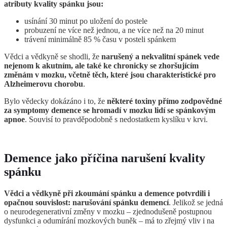
atributy kvality spánku jsou:
usínání 30 minut po uložení do postele
probuzení ne více než jednou, a ne více než na 20 minut
trávení minimálně 85 % času v posteli spánkem
Vědci a vědkyně se shodli, že
narušený a nekvalitní spánek vede
nejenom k akutním, ale také ke chronicky se zhoršujícím
změnám v mozku, včetně těch, které jsou charakteristické pro
Alzheimerovu chorobu
.
Bylo vědecky dokázáno i to, že
některé toxiny přímo zodpovědné
za symptomy demence se hromadí v mozku lidí se spánkovým
apnoe
. Souvisí to pravděpodobně s nedostatkem kyslíku v krvi.
Demence jako příčina narušení kvality
spánku
Vědci a vědkyně při zkoumání spánku a demence potvrdili i
opačnou souvislost: narušování spánku demencí
. Jelikož se jedná
o neurodegenerativní změny v mozku – zjednodušeně postupnou
dysfunkci a odumírání mozkových buněk – má to zřejmý vliv i na