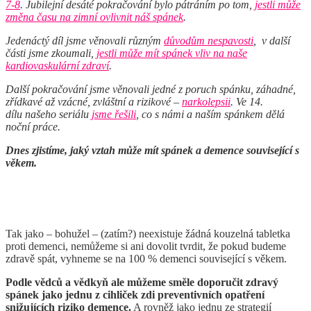
7-8
. Jubilejní desáté pokračování bylo pátráním po tom,
jestli může
změna času na zimní ovlivnit náš spánek
.
Jedenáctý díl jsme věnovali různým
důvodům nespavosti
, v další
části jsme zkoumali,
jestli může mít spánek vliv na naše
kardiovaskulární zdraví
.
Další pokračování jsme věnovali jedné z poruch spánku, záhadné,
zřídkavé až vzácné, zvláštní a rizikové –
narkolepsii
. Ve 14.
dílu našeho seriálu
jsme řešili
, co s námi a naším spánkem dělá
noční práce.
Dnes zjistíme, jaký vztah může mít spánek a demence související s
věkem.
Tak jako – bohužel – (zatím?) neexistuje žádná kouzelná tabletka
proti demenci, nemůžeme si ani dovolit tvrdit, že pokud budeme
zdravě spát, vyhneme se na 100 % demenci související s věkem.
Podle vědců a vědkyň ale můžeme směle doporučit zdravý
spánek jako jednu z cihliček zdi preventivních opatření
snižujících riziko demence.
A rovněž jako jednu ze strategií