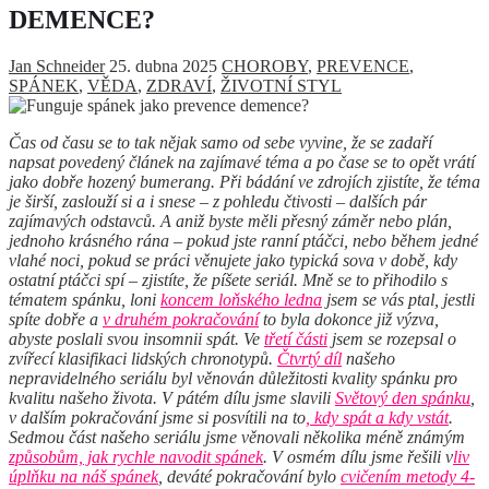
DEMENCE?
Jan Schneider
25. dubna 2025
CHOROBY
,
PREVENCE
,
SPÁNEK
,
VĚDA
,
ZDRAVÍ
,
ŽIVOTNÍ STYL
Čas od času se to tak nějak samo od sebe vyvine, že se zadaří
napsat povedený článek na zajímavé téma a po čase se to opět vrátí
jako dobře hozený bumerang. Při bádání ve zdrojích zjistíte, že téma
je širší, zaslouží si a i snese – z pohledu čtivosti – dalších pár
zajímavých odstavců. A aniž byste měli přesný záměr nebo plán,
jednoho krásného rána – pokud jste ranní ptáčci, nebo během jedné
vlahé noci, pokud se práci věnujete jako typická sova v době, kdy
ostatní ptáčci spí – zjistíte, že píšete seriál. Mně se to přihodilo s
tématem spánku, loni
koncem loňského ledna
jsem se vás ptal, jestli
spíte dobře a
v druhém pokračování
to byla dokonce již výzva,
abyste poslali svou insomnii spát. Ve
třetí
části
jsem se rozepsal o
zvířecí klasifikaci lidských chronotypů.
Čtvrtý díl
našeho
nepravidelného seriálu byl věnován důležitosti kvality spánku pro
kvalitu našeho života. V pátém dílu jsme slavili
Světový den spánku
,
v dalším pokračování jsme si posvítili na to
, kdy spát a kdy vstát
.
Sedmou část našeho seriálu jsme věnovali několika méně známým
způsobům, jak rychle navodit spánek
. V osmém dílu jsme řešili v
liv
úplňku na náš spánek
, deváté pokračování bylo
cvičením metody 4-