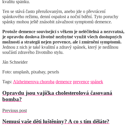
kvalitu spánku.
Ten se stává často přerušovaným, anebo jde o převrácení
spánkového režimu, denní ospalost a noční bdění. Tyto poruchy
spánky mohou ještě znásobit závažnost symptomů demence.
Protože demence související s věkem je neléčitelná a nezvratná,
je opravdu doslova životně nezbytné využít všech dostupných
možností a strategií nejen prevence, ale i zmírnění symptomů.
Jednou z nich je také kvalitní a zdravý spánek, který je nedílnou
součástí zdravého životního stylu.
Ján Schneider
Foto: unsplash, pixabay, pexels
Tags:
Alzheimerova choroba
demence
prevence
spánek
Opravdu jsou vajíčka cholesterolová časovaná
bomba?
Previous post
Nemusí vaše děti luštěniny? A co s tím děláte?