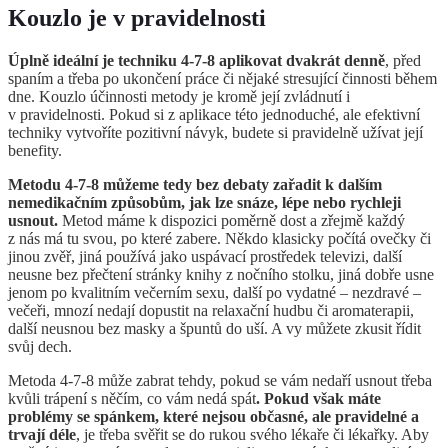
Kouzlo je v pravidelnosti
Úplně ideální je techniku 4-7-8 aplikovat dvakrát denně
, před
spaním a třeba po ukončení práce či nějaké stresující činnosti během
dne. Kouzlo účinnosti metody je kromě její zvládnutí i
v pravidelnosti. Pokud si z aplikace této jednoduché, ale efektivní
techniky vytvoříte pozitivní návyk, budete si pravidelně užívat její
benefity.
Metodu 4-7-8 můžeme tedy bez debaty zařadit k dalším
nemedikačním způsobům, jak lze snáze, lépe nebo rychleji
usnout.
Metod máme k dispozici poměrně dost a zřejmě každý
z nás má tu svou, po které zabere. Někdo klasicky počítá ovečky či
jinou zvěř, jiná používá jako uspávací prostředek televizi, další
neusne bez přečtení stránky knihy z nočního stolku, jiná dobře usne
jenom po kvalitním večerním sexu, další po vydatné – nezdravé –
večeři, mnozí nedají dopustit na relaxační hudbu či aromaterapii,
další neusnou bez masky a špuntů do uší. A vy můžete zkusit řídit
svůj dech.
Metoda 4-7-8 může zabrat tehdy, pokud se vám nedaří usnout třeba
kvůli trápení s něčím, co vám nedá spát
. Pokud však máte
problémy se spánkem, které nejsou občasné, ale pravidelné a
trvají déle
, je třeba svěřit se do rukou svého lékaře či lékařky. Aby