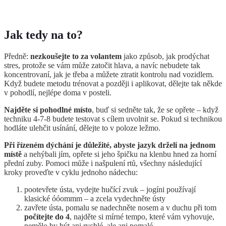
Jak tedy na to?
Předně:
nezkoušejte to za volantem
jako způsob, jak prodýchat
stres, protože se vám může zatočit hlava, a navíc nebudete tak
koncentrovaní, jak je třeba a můžete ztratit kontrolu nad vozidlem.
Když budete metodu trénovat a později i aplikovat, dělejte tak někde
v pohodlí, nejlépe doma v posteli.
Najděte si pohodlné místo
, buď si sedněte tak, že se opřete – když
techniku 4-7-8 budete testovat s cílem uvolnit se. Pokud si technikou
hodláte ulehčit usínání, dělejte to v poloze ležmo.
Při řízeném dýchání je důležité, abyste jazyk drželi na jednom
místě
a nehýbali jím, opřete si jeho špičku na klenbu hned za horní
přední zuby. Pomoci může i našpulení rtů, všechny následující
kroky proveďte v cyklu jednoho nádechu:
pootevřete ústa, vydejte hučící zvuk – jogíni používají
klasické óóommm – a zcela vydechněte ústy
zavřete ústa, pomalu se nadechněte nosem a v duchu při tom
počítejte do 4
, najděte si mírné tempo, které vám vyhovuje,
nemělo by být ani rychlé, ale ani pomalé