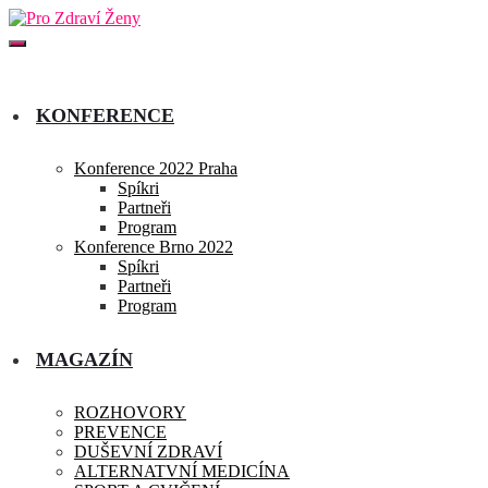
KONFERENCE
Konference 2022 Praha
Spíkri
Partneři
Program
Konference Brno 2022
Spíkri
Partneři
Program
MAGAZÍN
ROZHOVORY
PREVENCE
DUŠEVNÍ ZDRAVÍ
ALTERNATVNÍ MEDICÍNA