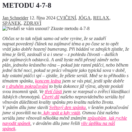
METODU 4-7-8
Jan Schneider
12. října 2024
CVIČENÍ
,
JÓGA
,
RELAX
,
SPÁNEK
,
ZDRAVÍ
Občas se to tak nějak samo od sebe vyvine, že se zadaří
napsat povedený článek na zajímavé téma a po čase se to opět
vrátí jako dobře hozený bumerang. Při bádání ve zdrojích zjistíte, že
téma je širší, zaslouží si a i snese – z pohledu čtivosti – dalších
pár zajímavých odstavců. A aniž byste měli přesný záměr nebo
plán, jednoho krásného rána – pokud jste ranní ptáčci, nebo během
jedné tiché noci, pokud se práci věnujete jako typická sova v době,
kdy ostatní ptáčci spí – zjistíte, že píšete seriál. Mně se to přihodilo s
tématem spánku,
koncem ledna
jsem se vás ptal, jestli spíte dobře
a
v druhém pokračování
to byla dokonce již výzva, abyste poslali
svou insomnii spát. Ve
třetí
části
jsem se rozepsal o zvířecí klasifikaci
lidských chronotypů.
Čtvrtý díl
našeho nepravidelného seriálu byl
věnován důležitosti kvality spánku pro kvalitu našeho života.
V pátém dílu jsme slavili
Světový den spánku
,
v šestém pokračování
jsme si posvítili
na to
, kdy spát a kdy vstát
. Osmou část našeho
seriálu jsme věnovali několika méně známým
způsobům, jak rychle
navodit spánek
,
v devátém dílu jsme řešili
vliv úplňku na náš
spánek
.