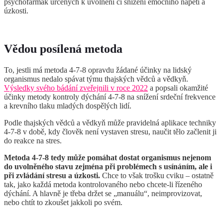
psychofarmak určených k uvolnění či snížení emočního napětí a
úzkosti.
Vědou posílená metoda
To, jestli má metoda 4-7-8 opravdu žádané účinky na lidský
organismus nedalo spávat týmu thajských vědců a vědkyň.
Výsledky svého bádání zveřejnili v roce 2022
a popsali okamžité
účinky metody kontroly dýchání 4-7-8 na snížení srdeční frekvence
a krevního tlaku mladých dospělých lidí.
Podle thajských vědců a vědkyň může pravidelná aplikace techniky
4-7-8 v době, kdy člověk není vystaven stresu, naučit tělo začlenit ji
do reakce na stres.
Metoda 4-7-8 tedy může pomáhat dostat organismus nejenom
do uvolněného stavu zejména při problémech s usínáním, ale i
při zvládání stresu a úzkosti.
Chce to však trošku cviku – ostatně
tak, jako každá metoda kontrolovaného nebo chcete-li řízeného
dýchání. A hlavně je třeba držet se „manuálu“, neimprovizovat,
nebo chtít to zkoušet jakkoli po svém.