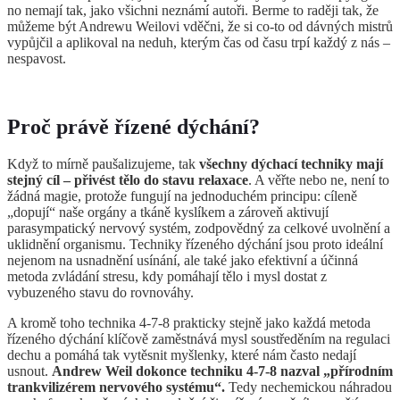
no nemají tak, jako všichni neznámí autoři. Berme to raději tak, že
můžeme být Andrewu Weilovi vděčni, že si co-to od dávných mistrů
vypůjčil a aplikoval na neduh, kterým čas od času trpí každý z nás –
nespavost.
Proč právě řízené dýchání?
Když to mírně paušalizujeme, tak
všechny dýchací techniky mají
stejný cíl – přivést tělo do stavu relaxace
. A věřte nebo ne, není to
žádná magie, protože fungují na jednoduchém principu: cíleně
„dopují“ naše orgány a tkáně kyslíkem a zároveň aktivují
parasympatický nervový systém, zodpovědný za celkové uvolnění a
uklidnění organismu. Techniky řízeného dýchání jsou proto ideální
nejenom na usnadnění usínání, ale také jako efektivní a účinná
metoda zvládání stresu, kdy pomáhají tělo i mysl dostat z
vybuzeného stavu do rovnováhy.
A kromě toho technika 4-7-8 prakticky stejně jako každá metoda
řízeného dýchání klíčově zaměstnává mysl soustředěním na regulaci
dechu a pomáhá tak vytěsnit myšlenky, které nám často nedají
usnout.
Andrew Weil dokonce techniku 4-7-8 nazval „přírodním
trankvilizérem nervového systému“.
Tedy nechemickou náhradou