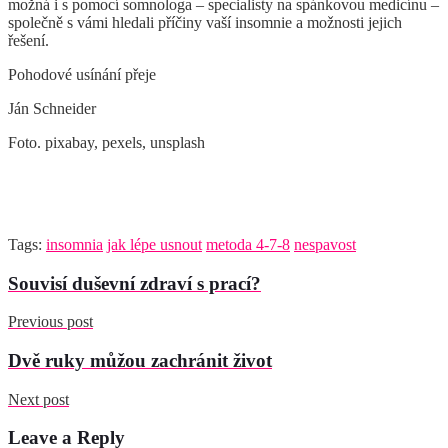
možná i s pomocí somnologa – specialisty na spánkovou medicínu –
společně s vámi hledali příčiny vaší insomnie a možnosti jejich
řešení.
Pohodové usínání přeje
Ján Schneider
Foto. pixabay, pexels, unsplash
Tags:
insomnia
jak lépe usnout
metoda 4-7-8
nespavost
Souvisí duševní zdraví s prací?
Previous post
Dvě ruky můžou zachránit život
Next post
Leave a Reply