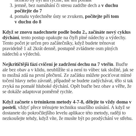
jemně, bez namáhání či stresu zadržte dech a
v duchu
počítejte do 7
pomalu vydechněte ústy se zvukem,
počítejte při tom
v duchu do 8
Když se znovu nadechnete podle bodu 2., začínáte nový cyklus
dýchání
, tento postup opakujte na čtyři plné nádechy a výdechy.
Tento počet je určen pro začátečníky, když budete trénovat
pravidelně 1 až 2krát denně, postupně zvládnete osm plných
nádechů a výdechů.
Nejkritičtější fází cvičení je zadržení dechu na 7 vteřin
. Buďte
ale bez obav a v klidu, neublížíte si a není to vůbec tak složité, jak se
to možná zdá na první přečtení. Ze začátku můžete pociťovat mírné
točení hlavy nebo závratě, případně se budete zadýchávat, tělo si tak
zvyká na pomalé hluboké dýchání. Opět buďte bez obav a věřte, že
se dokáže adaptovat poměrně rychle.
Když začnete s tréninkem metody 4-7-8, dělejte to vždy doma v
posteli
, vždyť přece trénujete techniku ​​snazšího usínání. A když se
dostanete do pokročilejšího levelu aplikace této metody, raději to
nezkoušejte tehdy, když víte, že musíte být po prodýchání ve střehu.