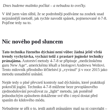
Dnes budeme malinko počítat – a nebudou to ovečky.
V létě jsem vám slíbil, že se podrobněji podíváme na zoubek snad
nejznámější metodě, jak rychle navodit spánek, pojmenované 4-7-8.
Pojďme tedy na to.
Nic nového pod sluncem
Tato technika řízeného dýchání není vůbec žádná ještě vřelá
trendy vychytávka, vychází totiž z prastaré jogínské techniky
pránajáma.
Autorství metody 4-7-8 se připisuje „medicínskému
guru New Age“, americkému lékaři a biologovi Andrewu Weilovi.
Tento milovník přírodního léčitelství ji „vyvinul“ ji v roce 2015 jako
metodu usnadnění usínání.
Nejde tedy o plné převzetí kontroly nad dýcháním, které praktikují
pokročilí jogíni. Techniku ​​4-7-8 můžeme beze prvoplánového
zjednodušování považovat za „light“ metodu, jak poměrně
jednoduchým způsobem dokážeme své tělo i mysl dostat před
spaním do klidového módu.
Nebudeme se přít o to, jestli autoři pránajámy mají na ni copyright –