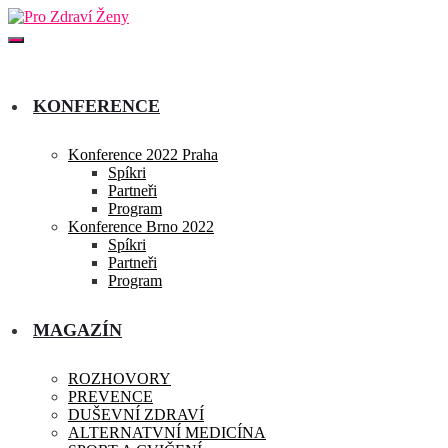
KONFERENCE
Konference 2022 Praha
Spíkri
Partneři
Program
Konference Brno 2022
Spíkri
Partneři
Program
MAGAZÍN
ROZHOVORY
PREVENCE
DUŠEVNÍ ZDRAVÍ
ALTERNATVNÍ MEDICÍNA