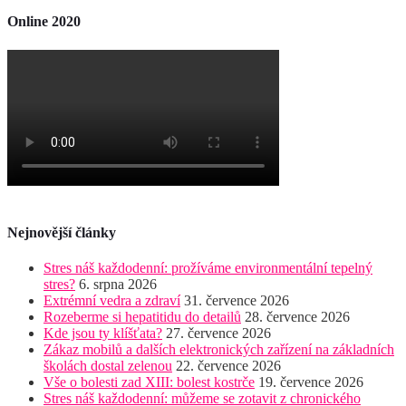
Online 2020
Nejnovější články
Stres náš každodenní: prožíváme environmentální tepelný
stres?
6. srpna 2026
Extrémní vedra a zdraví
31. července 2026
Rozeberme si hepatitidu do detailů
28. července 2026
Kde jsou ty klíšťata?
27. července 2026
Zákaz mobilů a dalších elektronických zařízení na základních
školách dostal zelenou
22. července 2026
Vše o bolesti zad XIII: bolest kostrče
19. července 2026
Stres náš každodenní: můžeme se zotavit z chronického