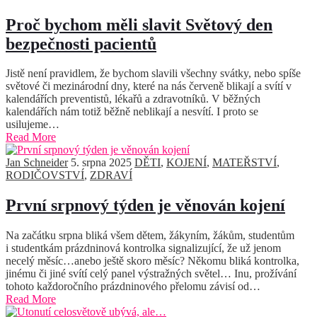
Proč bychom měli slavit Světový den
bezpečnosti pacientů
Jistě není pravidlem, že bychom slavili všechny svátky, nebo spíše
světové či mezinárodní dny, které na nás červeně blikají a svítí v
kalendářích preventistů, lékařů a zdravotníků. V běžných
kalendářích nám totiž běžně neblikají a nesvítí. I proto se
usilujeme…
Read More
Jan Schneider
5. srpna 2025
DĚTI
,
KOJENÍ
,
MATEŘSTVÍ
,
RODIČOVSTVÍ
,
ZDRAVÍ
První srpnový týden je věnován kojení
Na začátku srpna bliká všem dětem, žákyním, žákům, studentům
i studentkám prázdninová kontrolka signalizující, že už jenom
necelý měsíc…anebo ještě skoro měsíc? Někomu bliká kontrolka,
jinému či jiné svítí celý panel výstražných světel… Inu, prožívání
tohoto každoročního prázdninového přelomu závisí od…
Read More