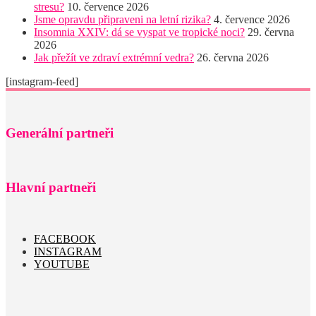
stresu?
10. července 2026
Jsme opravdu připraveni na letní rizika?
4. července 2026
Insomnia XXIV: dá se vyspat ve tropické noci?
29. června
2026
Jak přežít ve zdraví extrémní vedra?
26. června 2026
[instagram-feed]
Generální partneři
Hlavní partneři
FACEBOOK
INSTAGRAM
YOUTUBE