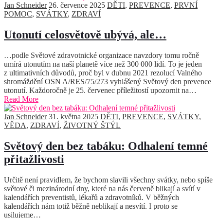
Jan Schneider
26. července 2025
DĚTI
,
PREVENCE
,
PRVNÍ
POMOC
,
SVÁTKY
,
ZDRAVÍ
Utonutí celosvětově ubývá, ale…
…podle Světové zdravotnické organizace navzdory tomu ročně
umírá utonutím na naší planetě více než 300 000 lidí. To je jeden
z ultimativních důvodů, proč byl v dubnu 2021 rezolucí Valného
shromáždění OSN A/RES/75/273 vyhlášený Světový den prevence
utonutí. Každoročně je 25. červenec příležitostí upozornit na…
Read More
Jan Schneider
31. května 2025
DĚTI
,
PREVENCE
,
SVÁTKY
,
VĚDA
,
ZDRAVÍ
,
ŽIVOTNÝ ŠTÝL
Světový den bez tabáku: Odhalení temné
přitažlivosti
Určitě není pravidlem, že bychom slavili všechny svátky, nebo spíše
světové či mezinárodní dny, které na nás červeně blikají a svítí v
kalendářích preventistů, lékařů a zdravotníků. V běžných
kalendářích nám totiž běžně neblikají a nesvítí. I proto se
usilujeme…