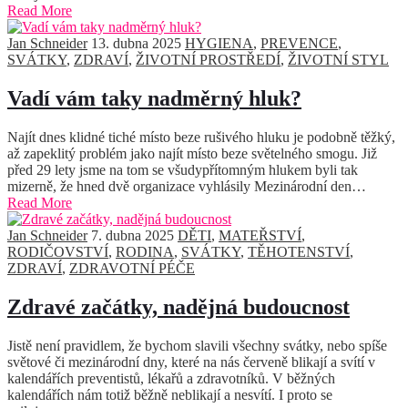
Read More
Jan Schneider
13. dubna 2025
HYGIENA
,
PREVENCE
,
SVÁTKY
,
ZDRAVÍ
,
ŽIVOTNÍ PROSTŘEDÍ
,
ŽIVOTNÍ STYL
Vadí vám taky nadměrný hluk?
Najít dnes klidné tiché místo beze rušivého hluku je podobně těžký,
až zapeklitý problém jako najít místo beze světelného smogu. Již
před 29 lety jsme na tom se všudypřítomným hlukem byli tak
mizerně, že hned dvě organizace vyhlásily Mezinárodní den…
Read More
Jan Schneider
7. dubna 2025
DĚTI
,
MATEŘSTVÍ
,
RODIČOVSTVÍ
,
RODINA
,
SVÁTKY
,
TĚHOTENSTVÍ
,
ZDRAVÍ
,
ZDRAVOTNÍ PÉČE
Zdravé začátky, nadějná budoucnost
Jistě není pravidlem, že bychom slavili všechny svátky, nebo spíše
světové či mezinárodní dny, které na nás červeně blikají a svítí v
kalendářích preventistů, lékařů a zdravotníků. V běžných
kalendářích nám totiž běžně neblikají a nesvítí. I proto se