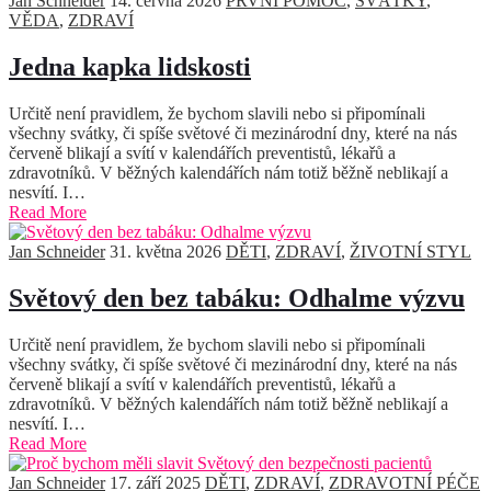
Jan Schneider
14. června 2026
PRVNÍ POMOC
,
SVÁTKY
,
VĚDA
,
ZDRAVÍ
Jedna kapka lidskosti
Určitě není pravidlem, že bychom slavili nebo si připomínali
všechny svátky, či spíše světové či mezinárodní dny, které na nás
červeně blikají a svítí v kalendářích preventistů, lékařů a
zdravotníků. V běžných kalendářích nám totiž běžně neblikají a
nesvítí. I…
Read More
Jan Schneider
31. května 2026
DĚTI
,
ZDRAVÍ
,
ŽIVOTNÍ STYL
Světový den bez tabáku: Odhalme výzvu
Určitě není pravidlem, že bychom slavili nebo si připomínali
všechny svátky, či spíše světové či mezinárodní dny, které na nás
červeně blikají a svítí v kalendářích preventistů, lékařů a
zdravotníků. V běžných kalendářích nám totiž běžně neblikají a
nesvítí. I…
Read More
Jan Schneider
17. září 2025
DĚTI
,
ZDRAVÍ
,
ZDRAVOTNÍ PÉČE