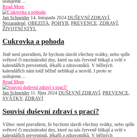
usilujeme…
Read More
Jan Schneider
14. listopadu 2024
DUŠEVNÍ ZDRAVÍ
,
Nezaradené
,
OBEZITA
,
POHYB
,
PREVENCE
,
ZDRAVÍ
,
ŽIVOTNÍ STYL
Cukrovka a pohoda
Jistě není pravidlem, že bychom slavili všechny svátky, nebo spíše
světové či mezinárodní dny, které na nás červeně blikají a svítí v
kalendářích preventistů, lékařů a zdravotníků. V běžných
kalendářích nám totiž běžně neblikají a nesvítí. I proto se
usilujeme…
Read More
Jan Schneider
11. října 2024
DUŠEVNÍ ZDRAVÍ
,
PREVENCE
,
SVÁTKY
,
ZDRAVÍ
Souvisí duševní zdraví s prací?
Vůbec není pravidlem, že bychom slavili všechny svátky, nebo spíše
světové či mezinárodní dny, které na nás červeně blikají a svítí v
kalendářích preventistů, lékařů a zdravotníků. V běžných