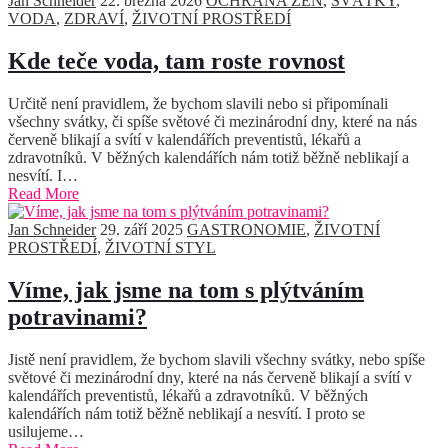
Jan Schneider
22. března 2026
OCHRANA ŽEN
,
SVÁTKY
,
VODA
,
ZDRAVÍ
,
ŽIVOTNÍ PROSTŘEDÍ
Kde teče voda, tam roste rovnost
Určitě není pravidlem, že bychom slavili nebo si připomínali
všechny svátky, či spíše světové či mezinárodní dny, které na nás
červeně blikají a svítí v kalendářích preventistů, lékařů a
zdravotníků. V běžných kalendářích nám totiž běžně neblikají a
nesvítí. I…
Read More
Jan Schneider
29. září 2025
GASTRONOMIE
,
ŽIVOTNÍ
PROSTŘEDÍ
,
ŽIVOTNÍ STYL
Víme, jak jsme na tom s plýtváním
potravinami?
Jistě není pravidlem, že bychom slavili všechny svátky, nebo spíše
světové či mezinárodní dny, které na nás červeně blikají a svítí v
kalendářích preventistů, lékařů a zdravotníků. V běžných
kalendářích nám totiž běžně neblikají a nesvítí. I proto se
usilujeme…