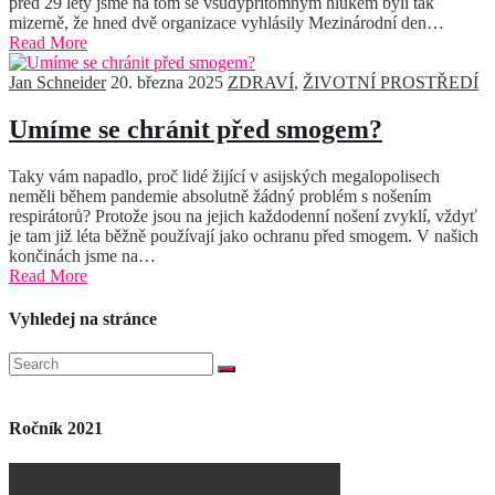
před 29 lety jsme na tom se všudypřítomným hlukem byli tak
mizerně, že hned dvě organizace vyhlásily Mezinárodní den…
Read More
Jan Schneider
20. března 2025
ZDRAVÍ
,
ŽIVOTNÍ PROSTŘEDÍ
Umíme se chránit před smogem?
Taky vám napadlo, proč lidé žijící v asijských megalopolisech
neměli během pandemie absolutně žádný problém s nošením
respirátorů? Protože jsou na jejich každodenní nošení zvyklí, vždyť
je tam již léta běžně používají jako ochranu před smogem. V našich
končinách jsme na…
Read More
Vyhledej na stránce
Ročník 2021