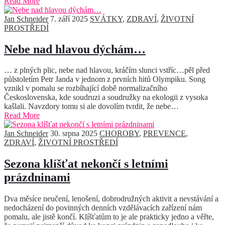
Read More
Jan Schneider
7. září 2025
SVÁTKY
,
ZDRAVÍ
,
ŽIVOTNÍ
PROSTŘEDÍ
Nebe nad hlavou dýchám…
… z plných plic, nebe nad hlavou, kráčím slunci vstříc…pěl před
půlstoletím Petr Janda v jednom z prvních hitů Olympiku. Song
vznikl v pomalu se rozbíhající době normalizačního
Československa, kde soudruzi a soudružky na ekologii z vysoka
kašlali. Navzdory tomu si ale dovolím tvrdit, že nebe…
Read More
Jan Schneider
30. srpna 2025
CHOROBY
,
PREVENCE
,
ZDRAVÍ
,
ŽIVOTNÍ PROSTŘEDÍ
Sezona klíšťat nekončí s letními
prázdninami
Dva měsíce neučení, lenošení, dobrodružných aktivit a nevstávání a
nedocházení do povinných denních vzdělávacích zařízení nám
pomalu, ale jistě končí. Klíšťatům to je ale prakticky jedno a věřte,