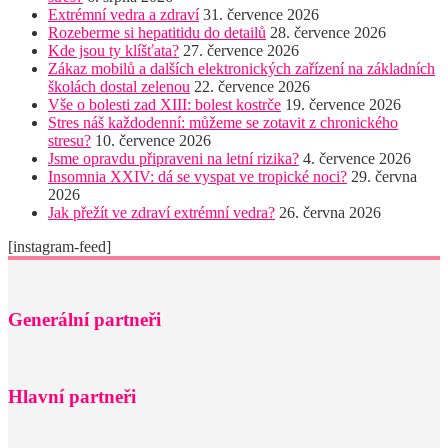
Extrémní vedra a zdraví
31. července 2026
Rozeberme si hepatitidu do detailů
28. července 2026
Kde jsou ty klíšťata?
27. července 2026
Zákaz mobilů a dalších elektronických zařízení na základních
školách dostal zelenou
22. července 2026
Vše o bolesti zad XIII: bolest kostrče
19. července 2026
Stres náš každodenní: můžeme se zotavit z chronického
stresu?
10. července 2026
Jsme opravdu připraveni na letní rizika?
4. července 2026
Insomnia XXIV: dá se vyspat ve tropické noci?
29. června
2026
Jak přežít ve zdraví extrémní vedra?
26. června 2026
[instagram-feed]
Generální partneři
Hlavní partneři