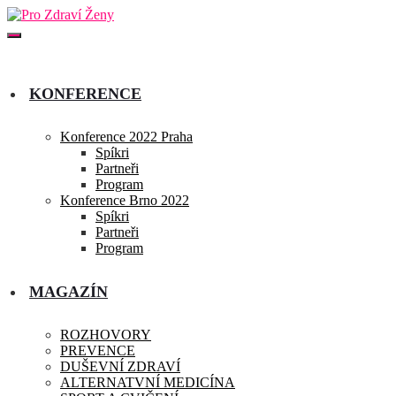
KONFERENCE
Konference 2022 Praha
Spíkri
Partneři
Program
Konference Brno 2022
Spíkri
Partneři
Program
MAGAZÍN
ROZHOVORY
PREVENCE
DUŠEVNÍ ZDRAVÍ
ALTERNATVNÍ MEDICÍNA