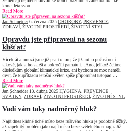
že nemají nejmenší důvod ke konci prázdnin a zanedlouho i ke
konci léta svou…
Read More
Jan Schneider
6. června 2025
CHOROBY
,
PREVENCE
,
ZDRAVÍ
,
ŽIVOTNÍ PROSTŘEDÍ
,
ŽIVOTNÍ STYL
Opravdu jste připraveni na sezonu
klíšťat?
Vícekrát a mnozí jsme již psali o tom, že již ani to počasí není
takové, jak si ho starší a pokročilí pamatují…Ano, jelikož čelíme
důsledkům globální klimatické krize, ani bychom se moc neměli
divit, že kupříkladu letošní květen spíše připomínal listopad.…
Read More
Jan Schneider
13. dubna 2025
HYGIENA
,
PREVENCE
,
SVÁTKY
,
ZDRAVÍ
,
ŽIVOTNÍ PROSTŘEDÍ
,
ŽIVOTNÍ STYL
Vadí vám taky nadměrný hluk?
Najít dnes klidné tiché místo beze rušivého hluku je podobně těžký,
až zapeklitý problém jako najít místo beze světelného smogu. Již