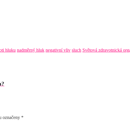
oti hluku
nadměrný hluk
negativní vliv
sluch
Světová zdravotnická org
a?
ou označeny
*