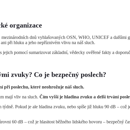
cké organizace
ných mezinárodních dnů vyhlašovaných OSN, WHO, UNICEF a dalšími gl
ani při hluku a jeho nepříznivém vlivu na náš sluch.
 jejich pomocí sumarizovat základní, vědecky ověřené fakty a doporuče
tými zvuky? Co je bezpečný poslech?
 při poslechu, které neohrožuje náš sluch.
ům mají vliv na sluch.
Čím vyšší je hladina zvuku a delší trvání poslec
týdně. Pokud je ale hladina zvuku, nebo spíše již hluku 90 dB – což je 
 úrovni 60 dB – což je hlasitost běžného lidského hovoru – bezpečný č