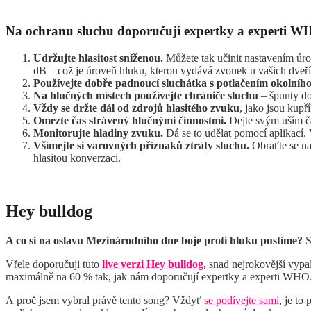
Na ochranu sluchu doporučují expertky a experti WH
Udržujte hlasitost sníženou.
Můžete tak učinit nastavením úro
dB – což je úroveň hluku, kterou vydává zvonek u vašich dveří
Používejte dobře padnoucí sluchátka s potlačením okolníh
Na hlučných místech používejte chrániče sluchu
– špunty do
Vždy se držte dál od zdrojů hlasitého zvuku
, jako jsou kupř
Omezte čas strávený hlučnými činnostmi.
Dejte svým uším ča
Monitorujte hladiny zvuku.
Dá se to udělat pomocí aplikací.
Všímejte si varovných příznaků ztráty sluchu.
Obraťte se na
hlasitou konverzaci.
Hey bulldog
A co si na oslavu Mezinárodního dne boje proti hluku pustíme?
S
Vřele doporučuji tuto
live verzi Hey bulldog
,
snad nejrokovější vypal
maximálně na 60 % tak, jak nám doporučují expertky a experti WHO
A proč jsem vybral právě tento song? Vždyť
se podívejte sami
, je to