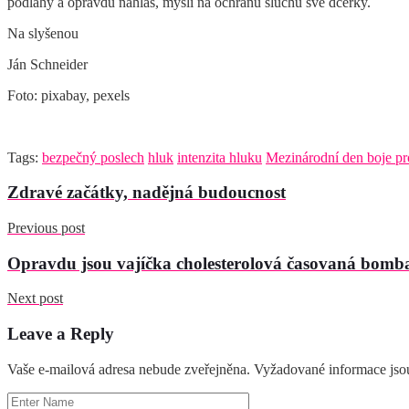
podlahy a opravdu nahlas, myslí na ochranu sluchu své dcerky.
Na slyšenou
Ján Schneider
Foto: pixabay, pexels
Tags:
bezpečný poslech
hluk
intenzita hluku
Mezinárodní den boje pr
Zdravé začátky, nadějná budoucnost
Previous post
Opravdu jsou vajíčka cholesterolová časovaná bomb
Next post
Leave a Reply
Vaše e-mailová adresa nebude zveřejněna.
Vyžadované informace js