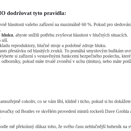
O dodržovat tyto pravidla:
vně hlasitosti vašeho zařízení na maximálně 60 %. Pokud pro sledování
.
o hluku
, abyste snížili potřebu zvyšovat hlasitost v hlučných situacích.
 uší.
íkladu reproduktory, hlučné stroje a podobné zdroje hluku.
sto přestávku od hlasitých zvuků. To pomáhá smyslovým buňkám uvnitř
 Vyberte si zařízení s vestavěnými funkcemi bezpečného poslechu, kter
 odborníky, pokud máte trvalé zvonění v uchu (tinitus), nebo máte po
amozřejmě cokoliv, co se vám líbí, klidně i ticho, pokud si ho dokážet
ovačky od Beatles ve skvělém provedení mistrů rockerů Dave Grohla a 
.
 podle mě překrásný důkaz toho, že svého času nehlučnější bubeník na s