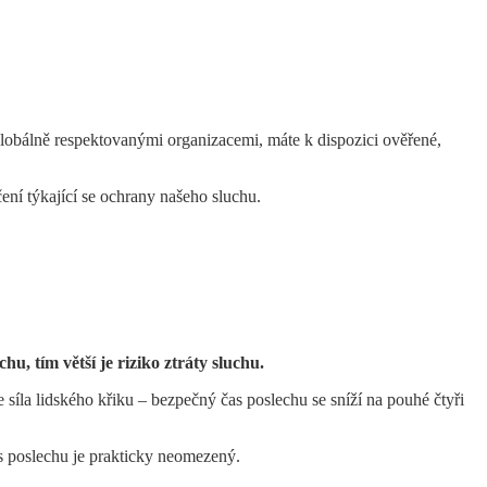
obálně respektovanými organizacemi, máte k dispozici ověřené,
ní týkající se ochrany našeho sluchu.
hu, tím větší je riziko ztráty sluchu.
síla lidského křiku – bezpečný čas poslechu se sníží na pouhé čtyři
as poslechu je prakticky neomezený.