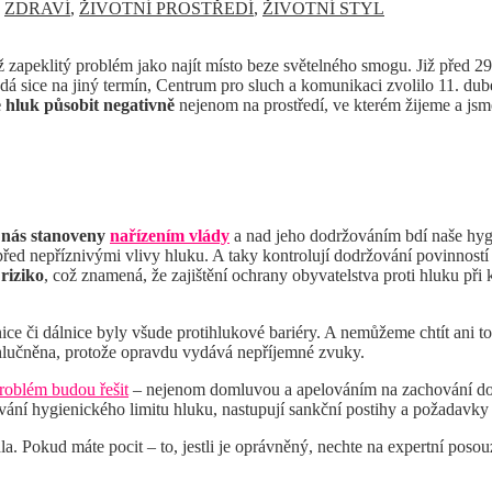
,
ZDRAVÍ
,
ŽIVOTNÍ PROSTŘEDÍ
,
ŽIVOTNÍ STYL
až zapeklitý problém jako najít místo beze světelného smogu. Již před 
á sice na jiný termín, Centrum pro sluch a komunikaci zvolilo 11. dube
e hluk působit negativně
nejenom na prostředí, ve kterém žijeme a jsme
u nás stanoveny
nařízením vlády
a nad jeho dodržováním bdí naše hygi
řed nepříznivými vlivy hluku. A taky kontrolují dodržování povinností
 riziko
, což znamená, že zajištění ochrany obyvatelstva proti hluku při
ice či dálnice byly všude protihlukové bariéry. A nemůžeme chtít ani 
hlučněna, protože opravdu vydává nepříjemné zvuky.
roblém budou řešit
– nejenom domluvou a apelováním na zachování dob
ní hygienického limitu hluku, nastupují sankční postihy a požadavky 
. Pokud máte pocit – to, jestli je oprávněný, nechte na expertní poso