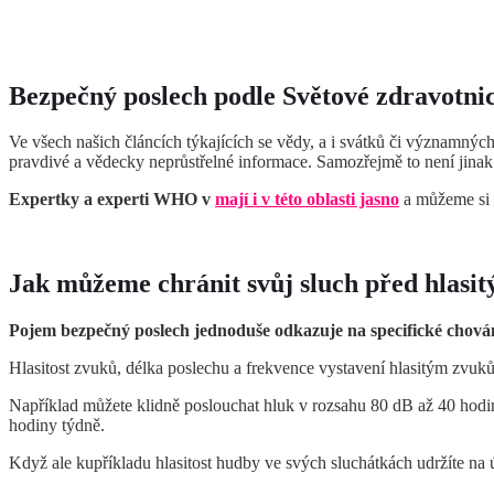
Bezpečný poslech podle Světové zdravotni
Ve všech našich článcích týkajících se vědy, a i svátků či význam
pravdivé a vědecky neprůstřelné informace. Samozřejmě to není jinak 
Expertky a experti WHO v
mají i v této oblasti jasno
a můžeme si s
Jak m
ůžeme
chránit svůj sluch před hlasi
Pojem bezpečný poslech jednoduše odkazuje na specifické chování
Hlasitost zvuků, délka poslechu a frekvence vystavení hlasitým zvuk
Například můžete klidně poslouchat hluk v rozsahu 80 dB až 40 hodin 
hodiny týdně.
Když ale kupříkladu hlasitost hudby ve svých sluchátkách udržíte na