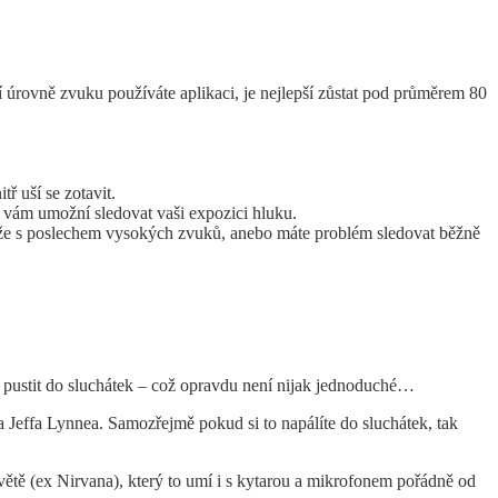
 úrovně zvuku používáte aplikaci, je nejlepší zůstat pod průměrem 80
 uší se zotavit.
é vám umožní sledovat vaši expozici hluku.
tíže s poslechem vysokých zvuků, anebo máte problém sledovat běžně
e pustit do sluchátek – což opravdu není nijak jednoduché…
Jeffa Lynnea. Samozřejmě pokud si to napálíte do sluchátek, tak
větě (ex Nirvana), který to umí i s kytarou a mikrofonem pořádně od