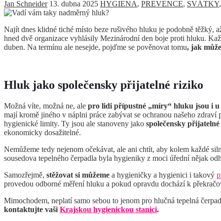
Jan Schneider
13. dubna 2025
HYGIENA
,
PREVENCE
,
SVÁTKY
Najít dnes klidné tiché místo beze rušivého hluku je podobně těžký, 
hned dvě organizace vyhlásily Mezinárodní den boje proti hluku. Každ
duben. Na termínu ale nesejde, pojďme se pověnovat tomu
, jak můž
Hluk jako společensky přijatelné riziko
Možná víte, možná ne, ale
pro lidi přípustné „míry“ hluku jsou i 
mají kromě jiného v náplni práce zabývat se ochranou našeho zdraví p
hygienické limity. Ty jsou ale stanoveny jako
společensky přijatelné
ekonomicky dosažitelné.
Nemůžeme tedy nejenom očekávat, ale ani chtít, aby kolem každé siln
sousedova tepelného čerpadla byla hygieniky z moci úřední nějak od
Samozřejmě,
stěžovat si můžeme
a hygieničky a hygienici i takový
p
provedou odborné měření hluku a pokud opravdu dochází k překračová
Mimochodem, neplatí samo sebou to jenom pro hlučná tepelná čerpadla
kontaktujte vaši
Krajskou hygienickou stanici
.