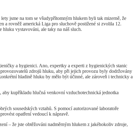
29 lety jsme na tom se všudypřítomným hlukem byli tak mizerně, že
n a rovněž americká Liga pro sluchově postižené si zvolila 12.
 hluku vystavováni, ale taky na náš sluch.
eničky a hygienici. Ano, expertky a experti z hygienických stanic
 provozovatelů zdrojů hluku, aby při jejich provozu byly dodržovány
 konkrétní hladině hluku by mělo být účinné, ale zároveň i technicky a
to, aby kupříkladu hlučná venkovní vzduchotechnická jednotka
rých sousedských vztahů. S pomocí autorizované laboratoře
provést opatření vedoucí k nápravě.
uzení – že jste obtěžováni nadměrným hlukem z jakéhokoliv zdroje,