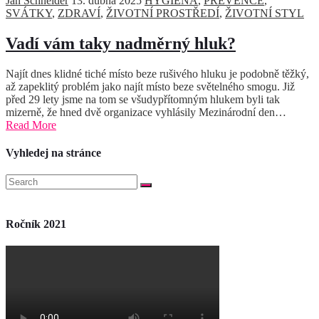
Jan Schneider
13. dubna 2025
HYGIENA
,
PREVENCE
,
SVÁTKY
,
ZDRAVÍ
,
ŽIVOTNÍ PROSTŘEDÍ
,
ŽIVOTNÍ STYL
Vadí vám taky nadměrný hluk?
Najít dnes klidné tiché místo beze rušivého hluku je podobně těžký,
až zapeklitý problém jako najít místo beze světelného smogu. Již
před 29 lety jsme na tom se všudypřítomným hlukem byli tak
mizerně, že hned dvě organizace vyhlásily Mezinárodní den…
Read More
Vyhledej na stránce
Ročník 2021