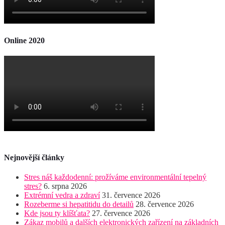
Online 2020
Nejnovější články
Stres náš každodenní: prožíváme environmentální tepelný
stres?
6. srpna 2026
Extrémní vedra a zdraví
31. července 2026
Rozeberme si hepatitidu do detailů
28. července 2026
Kde jsou ty klíšťata?
27. července 2026
Zákaz mobilů a dalších elektronických zařízení na základních