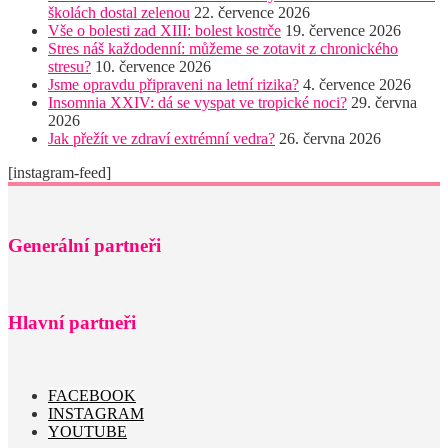
školách dostal zelenou
22. července 2026
Vše o bolesti zad XIII: bolest kostrče
19. července 2026
Stres náš každodenní: můžeme se zotavit z chronického
stresu?
10. července 2026
Jsme opravdu připraveni na letní rizika?
4. července 2026
Insomnia XXIV: dá se vyspat ve tropické noci?
29. června
2026
Jak přežít ve zdraví extrémní vedra?
26. června 2026
[instagram-feed]
Generální partneři
Hlavní partneři
FACEBOOK
INSTAGRAM
YOUTUBE