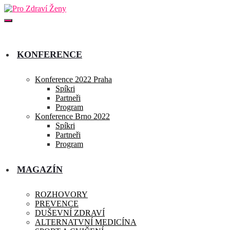
KONFERENCE
Konference 2022 Praha
Spíkri
Partneři
Program
Konference Brno 2022
Spíkri
Partneři
Program
MAGAZÍN
ROZHOVORY
PREVENCE
DUŠEVNÍ ZDRAVÍ
ALTERNATVNÍ MEDICÍNA