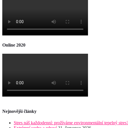
Online 2020
Nejnovější články
Stres náš každodenní: prožíváme environmentální tepelný stres
Extrémní vedra a zdraví
31. července 2026