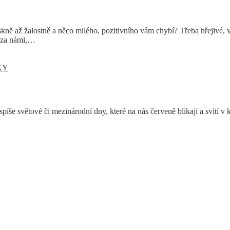
eskně až žalostně a něco milého, pozitivního vám chybí? Třeba hřejivé, 
ž za námi,…
KY
še světové či mezinárodní dny, které na nás červeně blikají a svítí v 