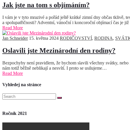
Jak jste na tom s objímáním?
I vám je v tyto mrazivé a pořád ještě krátké zimní dny občas tklivě, t
a spolupatřičnosti? Adventní, vánoční i koncoroční objímací čas je ji
Read More
Jan Schneider
15. května 2024
RODIČOVSTVÍ
,
RODINA
,
SVÁT
Oslavili jste Mezinárodní den rodiny?
Bezpochyby není pravidlem, že bychom slavili všechny svátky, nebo spí
nám totiž běžně neblikají a nesvítí. I proto se usilujeme…
Read More
Vyhledej na stránce
Ročník 2021