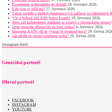
Rozeberme si hepatitidu do detailů
28. července 2026
Kde jsou ty klíšťata?
27. července 2026
Zákaz mobilů a dalších elektronických zařízení na základních š
Vše o bolesti zad XIII: bolest kostrče
19. července 2026
Stres náš každodenní: můžeme se zotavit z chronického stresu?
Jsme opravdu připraveni na letní rizika?
4. července 2026
Insomnia XXIV: dá se vyspat ve tropické noci?
29. června 202
Jak přežít ve zdraví extrémní vedra?
26. června 2026
[instagram-feed]
Generální partneři
Hlavní partneři
FACEBOOK
INSTAGRAM
YOUTUBE