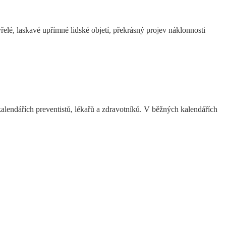
vřelé, laskavé upřímné lidské objetí, překrásný projev náklonnosti
kalendářích preventistů, lékařů a zdravotníků. V běžných kalendářích