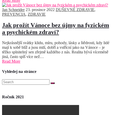
Read More
Jan Schneider
23. prosince 2022
DUŠEVNÉ ZDRAVIE
,
PREVENCIA
,
ZDRAVIE
Jak prožít Vánoce bez újmy na fyzickém
a psychickém zdraví?
Nejkrásnější svátky klidu, míru, pohody, lásky a štědrosti, kdy lidé
mají k sobě blíž a jsou milí, dobří a vstřícní jako na Vánoce – je
těžko splnitelný sen zřejmě každého z nás. Realita bývá víceméně
jiná, často spíš více než…
Read More
Vyhledej na stránce
Ročník 2021