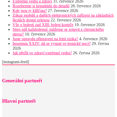
Extrémní vedra a zdraví
31. července 2026
Rozeberme si hepatitidu do detailů
28. července 2026
Kde jsou ty klíšťata?
27. července 2026
Zákaz mobilů a dalších elektronických zařízení na základních
školách dostal zelenou
22. července 2026
Vše o bolesti zad XIII: bolest kostrče
19. července 2026
Stres náš každodenní: můžeme se zotavit z chronického
stresu?
10. července 2026
Jsme opravdu připraveni na letní rizika?
4. července 2026
Insomnia XXIV: dá se vyspat ve tropické noci?
29. června
2026
Jak přežít ve zdraví extrémní vedra?
26. června 2026
[instagram-feed]
Generální partneři
Hlavní partneři