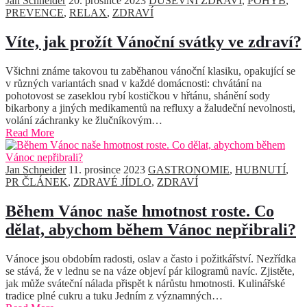
Jan Schneider
20. prosince 2023
DUŠEVNÍ ZDRAVÍ
,
POHYB
,
PREVENCE
,
RELAX
,
ZDRAVÍ
Víte, jak prožít Vánoční svátky ve zdraví?
Všichni známe takovou tu zaběhanou vánoční klasiku, opakující se
v různých variantách snad v každé domácnosti: chvátání na
pohotovost se zaseklou rybí kostičkou v hřtánu, shánění sody
bikarbony a jiných medikamentů na refluxy a žaludeční nevolnosti,
volání záchranky ke žlučníkovým…
Read More
Jan Schneider
11. prosince 2023
GASTRONOMIE
,
HUBNUTÍ
,
PR ČLÁNEK
,
ZDRAVÉ JÍDLO
,
ZDRAVÍ
Během Vánoc naše hmotnost roste. Co
dělat, abychom během Vánoc nepřibrali?
Vánoce jsou obdobím radosti, oslav a často i požitkářství. Nezřídka
se stává, že v lednu se na váze objeví pár kilogramů navíc. Zjistěte,
jak může sváteční nálada přispět k nárůstu hmotnosti. Kulinářské
tradice plné cukru a tuku Jedním z významných…