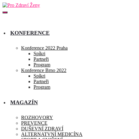
KONFERENCE
Konference 2022 Praha
Spíkri
Partneři
Program
Konference Brno 2022
Spíkri
Partneři
Program
MAGAZÍN
ROZHOVORY
PREVENCE
DUŠEVNÍ ZDRAVÍ
ALTERNATVNÍ MEDICÍNA