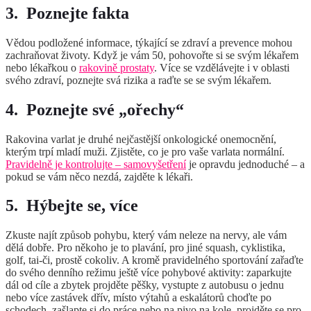
3.
Poznejte fakta
Vědou podložené informace, týkající se zdraví a prevence mohou
zachraňovat životy. Když je vám 50, pohovořte si se svým lékařem
nebo lékařkou o
rakovině prostaty
. Více se vzdělávejte i v oblasti
svého zdraví, poznejte svá rizika a raďte se se svým lékařem.
4.
Poznejte své „ořechy“
Rakovina varlat je druhé nejčastější onkologické onemocnění,
kterým trpí mladí muži. Zjistěte, co je pro vaše varlata normální.
Pravidelně je kontrolujte – samovyšetření
je opravdu jednoduché – a
pokud se vám něco nezdá, zajděte k lékaři.
5.
Hýbejte se, více
Zkuste najít způsob pohybu, který vám neleze na nervy, ale vám
dělá dobře. Pro někoho je to plavání, pro jiné squash, cyklistika,
golf, tai-či, prostě cokoliv. A kromě pravidelného sportování zařaďte
do svého denního režimu ještě více pohybové aktivity: zaparkujte
dál od cíle a zbytek projděte pěšky, vystupte z autobusu o jednu
nebo více zastávek dřív, místo výtahů a eskalátorů choďte po
schodech, zašlapte si do práce nebo na pivo na kole, projděte se pro