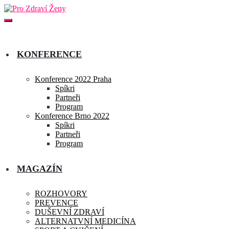
KONFERENCE
Konference 2022 Praha
Spíkri
Partneři
Program
Konference Brno 2022
Spíkri
Partneři
Program
MAGAZÍN
ROZHOVORY
PREVENCE
DUŠEVNÍ ZDRAVÍ
ALTERNATVNÍ MEDICÍNA