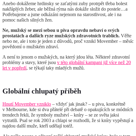
Anebo dokážeme hrdinsky se zaťatými zuby protrpět třeba bolest
nakřáplých žeber, ale běžná rýma nás dokáže složit do postele…a
Potřebujeme a jsme odkázáni nejenom na starostlivost, ale i na
pomoc našich silných žen.
Ne, mužský se mezi sebou u piva opravdu nebaví o svých
prostatách a dalších ryze mužských zdravotních trablích.
Věřte
nebo ne, ale i toto je jeden z důvodů, proč vznikl Movember – měsíc
povědomí o mužském zdraví.
A není to jenom o mužských, na který jdou léta. Některé zdravotní
problémy a stavy, které jsou
v této globální kampani již více než 20
let v popředí
, se týkají taky mladých mužů.
Globální chlupatý příběh
Hnutí Movember vzniklo
– vždyť jak jinak? – u piva, konkrétně
v Melbourne, kde si dva přátelé při debatě o opakujících se módních
trendech řekli, že symboly mužství – kníry – se ze světa jaksi
vytratili. Psal se rok 2003 a chlapi se rozhodli, že si kníry vypěstují a
najdou další muže, kteří udělají totéž.