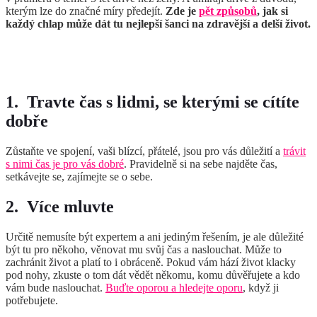
kterým lze do značné míry předejít.
Zde je
pět způsobů
, jak si
každý chlap může dát tu nejlepší šanci na zdravější a delší život.
1.
Travte čas s lidmi, se kterými se cítíte
dobře
Zůstaňte ve spojení, vaši blízcí, přátelé, jsou pro vás důležití a
trávit
s nimi čas je pro vás dobré
. Pravidelně si na sebe najděte čas,
setkávejte se, zajímejte se o sebe.
2.
Více mluvte
Určitě nemusíte být expertem a ani jediným řešením, je ale důležité
být tu pro někoho, věnovat mu svůj čas a naslouchat. Může to
zachránit život a platí to i obráceně. Pokud vám hází život klacky
pod nohy, zkuste o tom dát vědět někomu, komu důvěřujete a kdo
vám bude naslouchat.
Buďte oporou a hledejte oporu
, když ji
potřebujete.