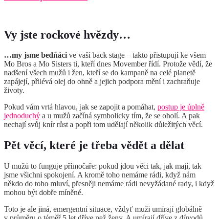
Vy jste rockové hvězdy…
…my jsme bedňáci
ve vaší back stage – takto přistupují ke všem
Mo Bros a Mo Sisters ti, kteří dnes Movember řídí. Protože vědí, že
nadšení všech mužů i žen, kteří se do kampaně na celé planetě
zapájejí, přilévá olej do ohně a jejich podpora mění i zachraňuje
životy.
Pokud vám vrtá hlavou, jak se zapojit a pomáhat,
postup je úplně
jednoduchý
a u mužů začíná symbolicky tím, že se oholí. A pak
nechají svůj knír růst a popři tom udělají několik důležitých věcí.
Pět věcí, které je třeba vědět a dělat
U mužů to funguje přímočaře: pokud jdou věci tak, jak mají, tak
jsme všichni spokojení. A kromě toho nemáme rádi, když nám
někdo do toho mluví, přesněji nemáme rádi nevyžádané rady, i když
mohou být dobře míněné.
Toto je ale jiná, emergentní situace, vždyť muži umírají globálně
v průměru o téměř 5 let dříve než ženy. A umírají dříve z důvodů,