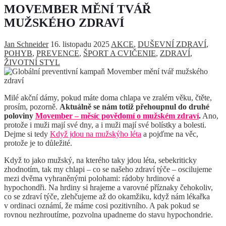
MOVEMBER MĚNÍ TVÁŘ
MUŽSKÉHO ZDRAVÍ
Jan Schneider
16. listopadu 2025
AKCE
,
DUŠEVNÍ ZDRAVÍ
,
POHYB
,
PREVENCE
,
ŠPORT A CVIČENIE
,
ZDRAVÍ
,
ŽIVOTNÍ STYL
Milé akční dámy, pokud máte doma chlapa ve zralém věku, čtěte,
prosím, pozorně.
Aktuálně se nám totiž přehoupnul do druhé
poloviny
Movember – měsíc povědomí o mužském zdraví
.
Ano,
protože i muži mají své dny, a i muži mají své bolístky a bolesti.
Dejme si tedy
Když jdou na mužskýho léta
a pojďme na věc,
protože je to důležité.
Když to jako mužský, na kterého taky jdou léta, sebekriticky
zhodnotím, tak my chlapi – co se našeho zdraví týče – oscilujeme
mezi dvěma vyhraněnými polohami: rádoby hrdinové a
hypochondři. Na hrdiny si hrajeme a varovné příznaky čehokoliv,
co se zdraví týče, zlehčujeme až do okamžiku, když nám lékařka
v ordinaci oznámí, že máme cosi pozitivního. A pak pokud se
rovnou nezhroutíme, pozvolna upadneme do stavu hypochondrie.