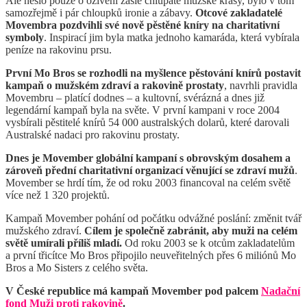
Ale nešlo pouze o oživení zašlé chlupaté mužské krásy, bylo v tom
samozřejmě i pár chloupků ironie a zábavy.
Otcové zakladatelé
Movembra pozdvihli své nově pěstěné kníry na charitativní
symboly
. Inspirací jim byla matka jednoho kamaráda, která vybírala
peníze na rakovinu prsu.
První Mo Bros se rozhodli na myšlence pěstování knírů postavit
kampaň o mužském zdraví a rakovině prostaty
, navrhli pravidla
Movembru – platící dodnes – a kultovní, svérázná a dnes již
legendární kampaň byla na světe. V první kampani v roce 2004
vysbírali pěstitelé knírů 54 000 australských dolarů, které darovali
Australské nadaci pro rakovinu prostaty.
Dnes je Movember globální kampaní s obrovským dosahem a
zároveň přední charitativní organizací věnující se zdraví mužů
.
Movember se hrdí tím, že od roku 2003 financoval na celém světě
více než 1 320 projektů.
Kampaň Movember pohání od počátku odvážné poslání: změnit tvář
mužského zdraví.
Cílem je společně zabránit, aby muži na celém
světě umírali příliš mladí.
Od roku 2003 se k otcům zakladatelům
a první třicítce Mo Bros připojilo neuveřitelných přes 6 miliónů Mo
Bros a Mo Sisters z celého světa.
V České republice má kampaň Movember pod palcem
Nadační
fond Muži proti rakovině
.