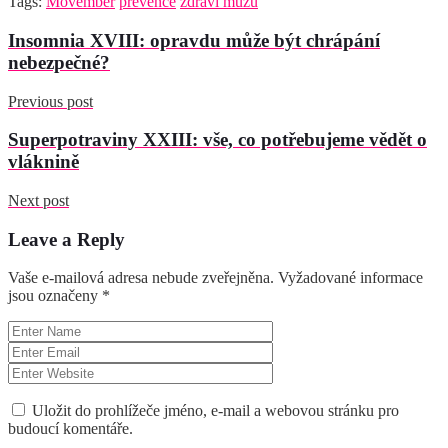
Tags:
Movember
prevence
zdraví mužů
Insomnia XVIII: opravdu může být chrápání
nebezpečné?
Previous post
Superpotraviny XXIII: vše, co potřebujeme vědět o
vláknině
Next post
Leave a Reply
Vaše e-mailová adresa nebude zveřejněna.
Vyžadované informace
jsou označeny
*
Uložit do prohlížeče jméno, e-mail a webovou stránku pro
budoucí komentáře.