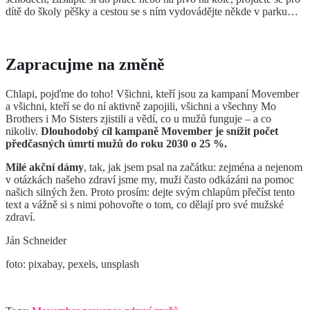
dítě do školy pěšky a cestou se s ním vydovádějte někde v parku…
Zapracujme na změně
Chlapi, pojďme do toho! Všichni, kteří jsou za kampaní Movember
a všichni, kteří se do ní aktivně zapojili, všichni a všechny Mo
Brothers i Mo Sisters zjistili a vědí, co u mužů funguje – a co
nikoliv.
Dlouhodobý cíl kampaně Movember je snížit počet
předčasných úmrtí mužů do roku 2030 o 25 %.
Milé akční dámy
, tak, jak jsem psal na začátku: zejména a nejenom
v otázkách našeho zdraví jsme my, muži často odkázáni na pomoc
našich silných žen. Proto prosím: dejte svým chlapům přečíst tento
text a vážně si s nimi pohovořte o tom, co dělají pro své mužské
zdraví.
Ján Schneider
foto: pixabay, pexels, unsplash