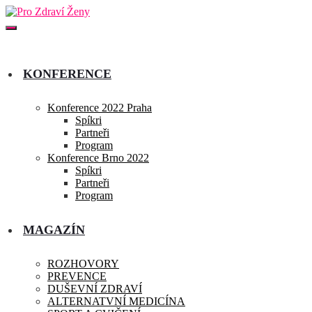
KONFERENCE
Konference 2022 Praha
Spíkri
Partneři
Program
Konference Brno 2022
Spíkri
Partneři
Program
MAGAZÍN
ROZHOVORY
PREVENCE
DUŠEVNÍ ZDRAVÍ
ALTERNATVNÍ MEDICÍNA