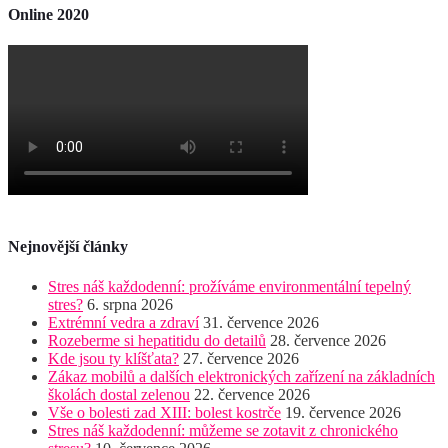
Online 2020
Nejnovější články
Stres náš každodenní: prožíváme environmentální tepelný
stres?
6. srpna 2026
Extrémní vedra a zdraví
31. července 2026
Rozeberme si hepatitidu do detailů
28. července 2026
Kde jsou ty klíšťata?
27. července 2026
Zákaz mobilů a dalších elektronických zařízení na základních
školách dostal zelenou
22. července 2026
Vše o bolesti zad XIII: bolest kostrče
19. července 2026
Stres náš každodenní: můžeme se zotavit z chronického