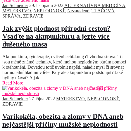
Jan Schneider
29. listopadu 2022
ALTERNATÍVNA MEDICÍNA
,
MATERSTVO
,
NEPLODNOSŤ
,
Nezaradené
,
TLAČOVÁ
SPRÁVA
,
ZDRAVIE
Jak zvýšit plodnost přírodní cestou?
Vsaďte na akupunkturu a jezte více
dušeného masa
Akupunktura, fytoterapie, cvičení cchi-kung či vhodná strava. To
jsou méně známé techniky, které mohou neplodným párům pomoci
k otěhotnění. Dovedou totiž uvolnit napětí, naladit mysl či srovnat
hormonální hladinu v těle. Kdy ale akupunkturu podstoupit? Jaké
byliny užívat? A jak…
Read More
Jan Schneider
27. října 2022
MATERSTVO
,
NEPLODNOSŤ
,
ZDRAVIE
Varikokéla, obezita a zlomy v DNA aneb
nejčastější příčiny mužské neplodnosti