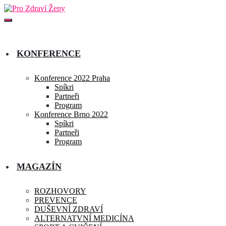
KONFERENCE
Konference 2022 Praha
Spíkri
Partneři
Program
Konference Brno 2022
Spíkri
Partneři
Program
MAGAZÍN
ROZHOVORY
PREVENCE
DUŠEVNÍ ZDRAVÍ
ALTERNATVNÍ MEDICÍNA