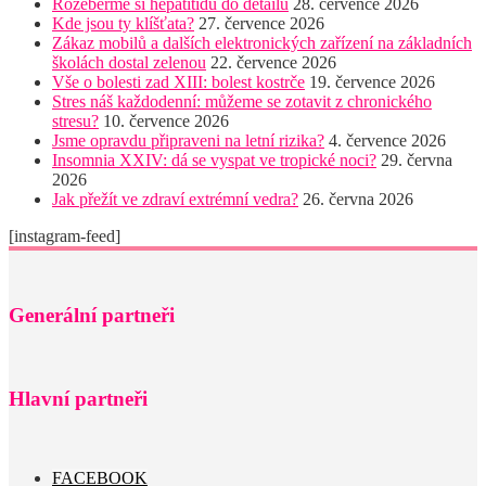
Rozeberme si hepatitidu do detailů
28. července 2026
Kde jsou ty klíšťata?
27. července 2026
Zákaz mobilů a dalších elektronických zařízení na základních
školách dostal zelenou
22. července 2026
Vše o bolesti zad XIII: bolest kostrče
19. července 2026
Stres náš každodenní: můžeme se zotavit z chronického
stresu?
10. července 2026
Jsme opravdu připraveni na letní rizika?
4. července 2026
Insomnia XXIV: dá se vyspat ve tropické noci?
29. června
2026
Jak přežít ve zdraví extrémní vedra?
26. června 2026
[instagram-feed]
Generální partneři
Hlavní partneři
FACEBOOK