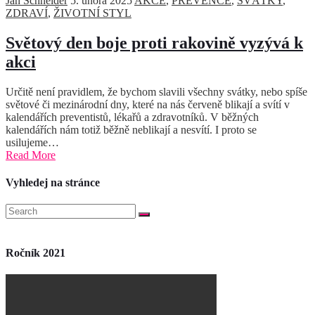
Jan Schneider
5. února 2025
AKCE
,
PREVENCE
,
SVÁTKY
,
ZDRAVÍ
,
ŽIVOTNÍ STYL
Světový den boje proti rakovině vyzývá k
akci
Určitě není pravidlem, že bychom slavili všechny svátky, nebo spíše
světové či mezinárodní dny, které na nás červeně blikají a svítí v
kalendářích preventistů, lékařů a zdravotníků. V běžných
kalendářích nám totiž běžně neblikají a nesvítí. I proto se
usilujeme…
Read More
Vyhledej na stránce
Ročník 2021