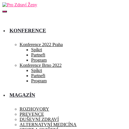
KONFERENCE
Konference 2022 Praha
Spíkri
Partneři
Program
Konference Brno 2022
Spíkri
Partneři
Program
MAGAZÍN
ROZHOVORY
PREVENCE
DUŠEVNÍ ZDRAVÍ
ALTERNATVNÍ MEDICÍNA