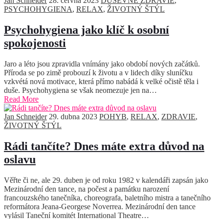
Jan Schneider
28. června 2023
DUŠEVNÉ ZDRAVIE
,
PSYCHOHYGIENA
,
RELAX
,
ŽIVOTNÝ ŠTÝL
Psychohygiena jako klíč k osobní
spokojenosti
Jaro a léto jsou zpravidla vnímány jako období nových začátků.
Příroda se po zimě probouzí k životu a v lidech díky sluníčku
vzkvétá nová motivace, která přímo nabádá k velké očistě těla i
duše. Psychohygiena se však neomezuje jen na…
Read More
Jan Schneider
29. dubna 2023
POHYB
,
RELAX
,
ZDRAVIE
,
ŽIVOTNÝ ŠTÝL
Rádi tančíte? Dnes máte extra důvod na
oslavu
Věřte či ne, ale 29. duben je od roku 1982 v kalendáři zapsán jako
Mezinárodní den tance, na počest a památku narození
francouzského tanečníka, choreografa, baletního mistra a tanečního
reformátora Jeana-Georgese Noverrea. Mezinárodní den tance
vylásil Taneční komitét International Theatre…