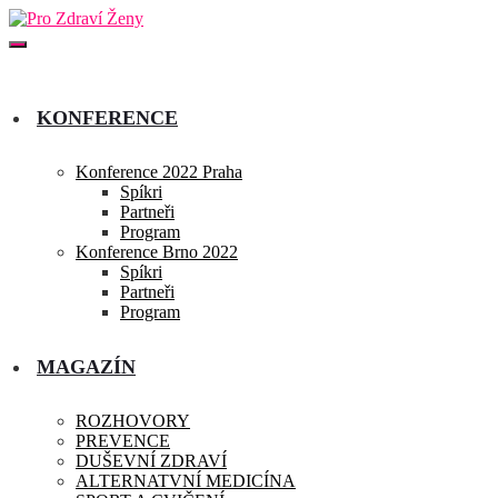
KONFERENCE
Konference 2022 Praha
Spíkri
Partneři
Program
Konference Brno 2022
Spíkri
Partneři
Program
MAGAZÍN
ROZHOVORY
PREVENCE
DUŠEVNÍ ZDRAVÍ
ALTERNATVNÍ MEDICÍNA