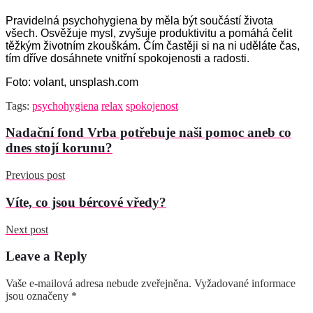
Pravidelná psychohygiena by měla být součástí života
všech. Osvěžuje mysl, zvyšuje produktivitu a pomáhá čelit
těžkým životním zkouškám. Čím častěji si na ni uděláte čas,
tím dříve dosáhnete vnitřní spokojenosti a radosti.
Foto: volant, unsplash.com
Tags:
psychohygiena
relax
spokojenost
Nadační fond Vrba potřebuje naši pomoc aneb co
dnes stojí korunu?
Previous post
Víte, co jsou bércové vředy?
Next post
Leave a Reply
Vaše e-mailová adresa nebude zveřejněna.
Vyžadované informace
jsou označeny
*