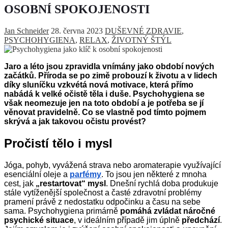
OSOBNÍ SPOKOJENOSTI
Jan Schneider
28. června 2023
DUŠEVNÉ ZDRAVIE
,
PSYCHOHYGIENA
,
RELAX
,
ŽIVOTNÝ ŠTÝL
Jaro a léto jsou zpravidla vnímány jako období nových
začátků. Příroda se po zimě probouzí k životu a v lidech
díky sluníčku vzkvétá nová motivace, která přímo
nabádá k velké očistě těla i duše. Psychohygiena se
však neomezuje jen na toto období a je potřeba se jí
věnovat pravidelně. Co se vlastně pod tímto pojmem
skrývá a jak takovou očistu provést?
Pročistí tělo i mysl
Jóga, pohyb, vyvážená strava nebo aromaterapie využívající
esenciální oleje a
parfémy
. To jsou jen některé z mnoha
cest, jak
„restartovat“ mysl
. Dnešní rychlá doba produkuje
stále vytíženější společnost a časté zdravotní problémy
pramení právě z nedostatku odpočinku a času na sebe
sama. Psychohygiena primárně
pomáhá zvládat náročné
psychické situace
, v ideálním případě jim úplně
předchází
.