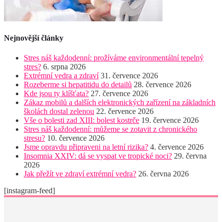
Nejnovější články
Stres náš každodenní: prožíváme environmentální tepelný
stres?
6. srpna 2026
Extrémní vedra a zdraví
31. července 2026
Rozeberme si hepatitidu do detailů
28. července 2026
Kde jsou ty klíšťata?
27. července 2026
Zákaz mobilů a dalších elektronických zařízení na základních
školách dostal zelenou
22. července 2026
Vše o bolesti zad XIII: bolest kostrče
19. července 2026
Stres náš každodenní: můžeme se zotavit z chronického
stresu?
10. července 2026
Jsme opravdu připraveni na letní rizika?
4. července 2026
Insomnia XXIV: dá se vyspat ve tropické noci?
29. června
2026
Jak přežít ve zdraví extrémní vedra?
26. června 2026
[instagram-feed]