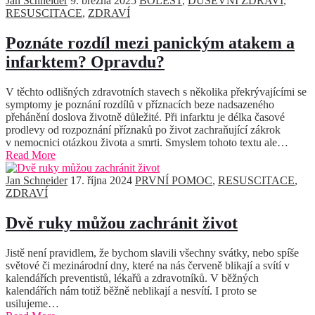
Jan Schneider
9. března 2025
BOLEST
,
DUŠEVNÍ ZDRAVÍ
,
RESUSCITACE
,
ZDRAVÍ
Poznáte rozdíl mezi panickým atakem a
infarktem? Opravdu?
V těchto odlišných zdravotních stavech s několika překrývajícími se
symptomy je poznání rozdílů v příznacích beze nadsazeného
přehánění doslova životně důležité. Při infarktu je délka časové
prodlevy od rozpoznání příznaků po život zachraňující zákrok
v nemocnici otázkou života a smrti. Smyslem tohoto textu ale…
Read More
Jan Schneider
17. října 2024
PRVNÍ POMOC
,
RESUSCITACE
,
ZDRAVÍ
Dvě ruky můžou zachránit život
Jistě není pravidlem, že bychom slavili všechny svátky, nebo spíše
světové či mezinárodní dny, které na nás červeně blikají a svítí v
kalendářích preventistů, lékařů a zdravotníků. V běžných
kalendářích nám totiž běžně neblikají a nesvítí. I proto se
usilujeme…