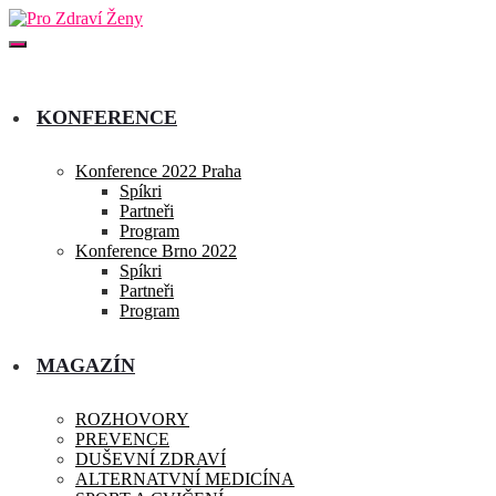
KONFERENCE
Konference 2022 Praha
Spíkri
Partneři
Program
Konference Brno 2022
Spíkri
Partneři
Program
MAGAZÍN
ROZHOVORY
PREVENCE
DUŠEVNÍ ZDRAVÍ
ALTERNATVNÍ MEDICÍNA