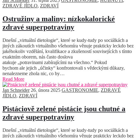
Jan Schneider
31. srpna 2025
GASTRONOMIE
,
HUBNUTÍ
,
ZDRAVÉ JÍDLO
,
ZDRAVÍ
Ostružiny a maliny: nízkokalorické
zdravé superpotraviny
Dnešní „virtuální dietologie“, které se kudy-tudy po sociálkách a
jiných zákoutích virtuálního všehomíra věnuje prakticky leckdo bez
jakéhokoliv vzdělání, kvalifikace a zkušeností souvisejících s tímto
exaktním oborem, nás často doslova
atakuje „potravinami zabírajícími na všechno.“ Pokud
bychom ale jejich „účinky“ konfrontovali s vědeckými důkazy,
nenalezneme zhola nic, co by…
Read More
Jan Schneider
26. února 2025
GASTRONOMIE
,
ZDRAVÉ
JÍDLO
,
ZDRAVÍ
Pistáciově zelené pistácie jsou chutné a
zdravé superpotraviny
Dnešní „virtuální dietologie“, které se kudy-tudy po sociálkách a
jiných zákoutích virtuálního všehomíra věnuje prakticky leckdo bez