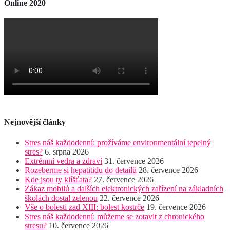
Online 2020
Nejnovější články
Stres náš každodenní: prožíváme environmentální tepelný
stres?
6. srpna 2026
Extrémní vedra a zdraví
31. července 2026
Rozeberme si hepatitidu do detailů
28. července 2026
Kde jsou ty klíšťata?
27. července 2026
Zákaz mobilů a dalších elektronických zařízení na základních
školách dostal zelenou
22. července 2026
Vše o bolesti zad XIII: bolest kostrče
19. července 2026
Stres náš každodenní: můžeme se zotavit z chronického
stresu?
10. července 2026