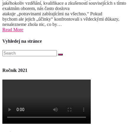
jakéhokoliv vzdělání, kvalifikace a zkušeností souvisejících s tímto
exaktním oborem, nás často doslova
atakuje „potravinami zabírajícími na všechno.“ Pokud
bychom ale jejich „účinky“ konfrontovali s vědeckými důkazy,
nenalezneme zhola nic, co by…
Read More
Vyhledej na stránce
Ročník 2021