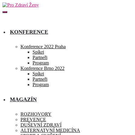
KONFERENCE
Konference 2022 Praha
Spíkri
Partneři
Program
Konference Brno 2022
Spíkri
Partneři
Program
MAGAZÍN
ROZHOVORY
PREVENCE
DUŠEVNÍ ZDRAVÍ
ALTERNATVNÍ MEDICÍNA