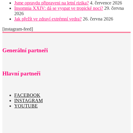
Jsme opravdu připraveni na letní rizika?
4. července 2026
Insomnia XXIV: dá se vyspat ve tropické noci?
29. června
2026
Jak přežít ve zdraví extrémní vedra?
26. června 2026
[instagram-feed]
Generální partneři
Hlavní partneři
FACEBOOK
INSTAGRAM
YOUTUBE