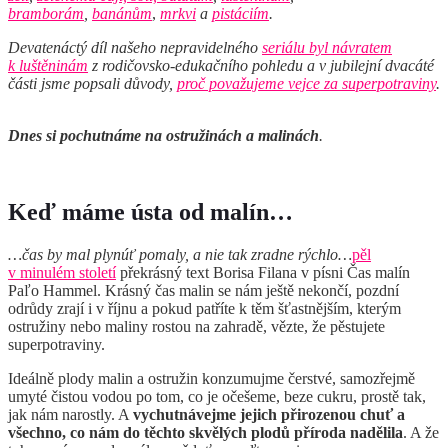
bramborám
,
banánům
,
mrkvi
a
pistáciím
.
Devatenáctý díl našeho nepravidelného
seriálu byl návratem
k luštěninám
z rodičovsko-edukačního pohledu a
v jubilejní dvacáté
části jsme popsali důvody,
proč považujeme vejce za superpotraviny
.
D
nes si pochutnáme na ostružinách a malinách
.
Keď máme ústa od malín…
…čas by mal plynúť pomaly, a nie tak zradne rýchlo…
pěl
v minulém století
překrásný text Borisa Filana v písni Čas malín
Paľo Hammel. Krásný čas malin se nám ještě nekončí, pozdní
odrůdy zrají i v říjnu a pokud patříte k těm šťastnějším, kterým
ostružiny nebo maliny rostou na zahradě, vězte, že pěstujete
superpotraviny.
Ideálně plody malin a ostružin konzumujme čerstvé, samozřejmě
umyté čistou vodou po tom, co je očešeme, beze cukru, prostě tak,
jak nám narostly. A
vychutnávejme jejich přirozenou chuť a
všechno, co nám do těchto skvělých plodů příroda nadělila
. A že