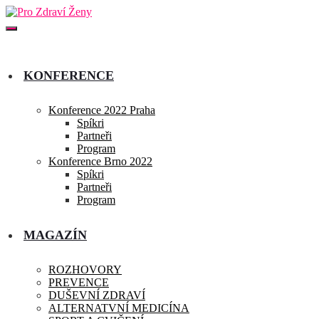
KONFERENCE
Konference 2022 Praha
Spíkri
Partneři
Program
Konference Brno 2022
Spíkri
Partneři
Program
MAGAZÍN
ROZHOVORY
PREVENCE
DUŠEVNÍ ZDRAVÍ
ALTERNATVNÍ MEDICÍNA