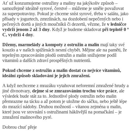
Ať už konzumujeme ostružiny a maliny na jakýkoliv způsob –
samozřejmě ideálně syrové, čerstvé – můžeme je směle považovat
za superpotraviny. Pokud je chceme sníst syrové, třeba v salátu, jako
přísady v jogurtech, zmrzlinách, na dozdobení nepečených nebo i
pečených dortů a jiných moučníků či dezertů, vězme, že
v ledničce
vydrží jenom 2 až 3 dny
. Když je budeme skladovat
při teplotě 0 º
C, vydrží 4 dny
.
Džemy, marmelády a kompoty z ostružin a malin
mají taky své
kouzlo a v našich spižírnách nesmí chybět. Mějme ale na paměti, že
tepelným zpracováním plodů ostružin a malin snižujeme podíl
vitaminů a dalších zdraví prospěšných nutrientů.
Pokud chceme z ostružin a malin dostat co nejvíce vitaminů,
ideální způsob skladování je jejich zmražení.
A když nechceme z mrazáku vytahovat neforemní zmražené hrudy a
jiné divnotvary,
dejme si se zmrazováním trochu více práce
, ale
výsledek bude stát za to. Jednotlivé plody ostružin nebo malin
přemrazme na tácku a až potom je uložme do sáčku, nebo ještě lépe
do mrazící nádoby. Druhou možností – vítanou zejména u malin,
které jsou ve srovnání s ostružinami háklivější na pomačkání – je
zmražení malinového pyré.
Dobrou chuť přeje