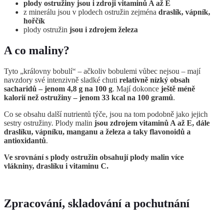
plody ostružiny jsou i zdroji vitaminů A až E
z minerálu jsou v plodech ostružin zejména
draslík, vápník,
hořčík
plody ostružin
jsou i zdrojem železa
A co maliny?
Tyto „královny bobulí“ – ačkoliv bobulemi vůbec nejsou – mají
navzdory své intenzivně sladké chuti
relativně nízký obsah
sacharidů – jenom 4,8 g na 100 g
. Mají dokonce
ještě méně
kalorií než ostružiny – jenom 33 kcal na 100 gramů
.
Co se obsahu další nutrientů týče, jsou na tom podobně jako jejich
sestry ostružiny. Plody malin
jsou zdrojem vitaminů A až E, dále
draslíku, vápníku, manganu a železa a taky flavonoidů a
antioxidantů
.
Ve srovnání s plody ostružin obsahují plody malin více
vlákniny, draslíku i vitaminu C.
Zpracování, skladování a pochutnání