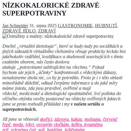
NÍZKOKALORICKÉ ZDRAVÉ
SUPERPOTRAVINY
Jan Schneider
31. srpna 2025
GASTRONOMIE
,
HUBNUTÍ
,
ZDRAVÉ JÍDLO
,
ZDRAVÍ
Dnešní „virtuální dietologie“, které se kudy-tudy po sociálkách a
jiných zákoutích virtuálního všehomíra věnuje prakticky leckdo bez
jakéhokoliv vzdělání, kvalifikace a zkušeností souvisejících s tímto
exaktním oborem, nás často doslova
atakuje „potravinami zabírajícími na všechno.“ Pokud
bychom ale jejich „účinky“ konfrontovali s vědeckými důkazy,
nenalezneme zhola nic, co by je potvrdilo. Proto je i v této oblasti
mimořádně důležité, odkud čerpáme informace a do jaké míry
máme jistotu, zda jsou pravdivé, ověřené a mají
vědecké, medicinské a dietologické opodstatnění. Své polínka do
věčného ohýnku osvěty postavené na vědecky ověřených faktech
jsme se proto rozhodli přikládat i my
v našem seriálu o
superpotravinách.
Již jsme se věnovali
skořici,
zázvoru
,
kakau
,
melounu
,
červené
řepě
,
medu
,
tykvi
,
ovesným
vločkám
,
kefíru
,
kysanému
zelí
,
zelenému čaji,
soli,
batátům
,
luštěninám
,