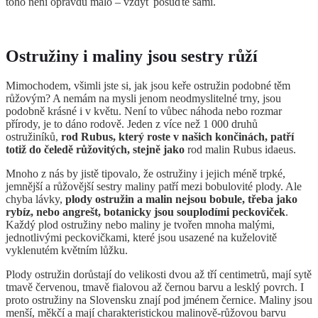
toho není opravdu málo – vždyť posuďte sami.
Ostružiny i maliny jsou sestry růží
Mimochodem, všimli jste si, jak jsou keře ostružin podobné těm
růžovým? A nemám na mysli jenom neodmyslitelné trny, jsou
podobně krásné i v květu. Není to vůbec náhoda nebo rozmar
přírody, je to dáno rodově. Jeden z více než 1 000 druhů
ostružiníků,
rod Rubus, který roste v našich končinách, patří
totiž do čeledě růžovitých, stejně jako
rod malin Rubus idaeus.
Mnoho z nás by jistě tipovalo, že ostružiny i jejich méně trpké,
jemnější a růžovější sestry maliny patří mezi bobulovité plody. Ale
chyba lávky,
plody ostružin a malin nejsou bobule, třeba jako
rybíz, nebo angrešt, botanicky jsou souplodími peckoviček
.
Každý plod ostružiny nebo maliny je tvořen mnoha malými,
jednotlivými peckovičkami, které jsou usazené na kuželovitě
vyklenutém květním lůžku.
Plody ostružin dorůstají do velikosti dvou až tří centimetrů, mají sytě
tmavě červenou, tmavě fialovou až černou barvu a lesklý povrch. I
proto ostružiny na Slovensku znají pod jménem černice. Maliny jsou
menší, měkčí a mají charakteristickou malinově-růžovou barvu