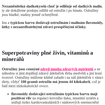
Nezaměnitelná sladkokyselá chuť je odlišuje od sladkých malin
,
ty ale dokážeme poslepu odlišit od ostružin i po hmatu. Ostružiny
jsou hladké, maliny jemně ochmýřené.
Inu a
typickou barvu dodávají ostružinám i malinám flavonoidy,
látky s nezanedbatelnými zdraví prospěšnými účinky
.
Superpotraviny plné živin, vitaminů a
minerálů
Ostružiny jsou cennými
zdroji mnoha zdravých nutrientů
a ne
náhodou si jimi doplňují zdravý jídelníček třeba medvědi a jiní lesní
tvorové. Ostružiny můžeme klidně zařadit i na náš jídelníček v rámci
diety, vždyť
100 gramů ostružin má jenom 44 kilokalorií
, což je
řadí mezi nízkokalorické ovoce.
flavonoidy dodávající ostružinám typickou barvu mají
pozitivní vliv
na regulaci krevního tlaku, imunitní systém a
snižují riziko kardiovaskulárních i nádorových onemocnění