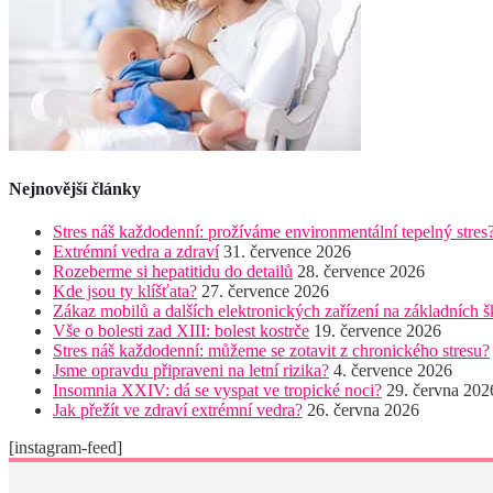
Nejnovější články
Stres náš každodenní: prožíváme environmentální tepelný stres
Extrémní vedra a zdraví
31. července 2026
Rozeberme si hepatitidu do detailů
28. července 2026
Kde jsou ty klíšťata?
27. července 2026
Zákaz mobilů a dalších elektronických zařízení na základních š
Vše o bolesti zad XIII: bolest kostrče
19. července 2026
Stres náš každodenní: můžeme se zotavit z chronického stresu?
Jsme opravdu připraveni na letní rizika?
4. července 2026
Insomnia XXIV: dá se vyspat ve tropické noci?
29. června 202
Jak přežít ve zdraví extrémní vedra?
26. června 2026
[instagram-feed]