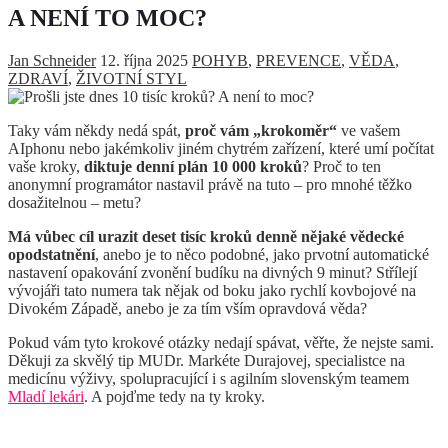
A NENÍ TO MOC?
Jan Schneider
12. října 2025
POHYB
,
PREVENCE
,
VĚDA
,
ZDRAVÍ
,
ŽIVOTNÍ STYL
Taky vám někdy nedá spát,
proč vám „krokoměr“
ve vašem
AIphonu nebo jakémkoliv jiném chytrém zařízení, které umí počítat
vaše kroky,
diktuje denní plán 10 000 kroků
? Proč to ten
anonymní programátor nastavil právě na tuto – pro mnohé těžko
dosažitelnou – metu?
Má vůbec cíl urazit deset tisíc kroků denně nějaké vědecké
opodstatnění
, anebo je to něco podobné, jako prvotní automatické
nastavení opakování zvonění budíku na divných 9 minut? Střílejí
vývojáři tato numera tak nějak od boku jako rychlí kovbojové na
Divokém Západě, anebo je za tím vším opravdová věda?
Pokud vám tyto krokové otázky nedají spávat, věřte, že nejste sami.
Děkuji za skvělý tip MUDr. Markéte Durajovej, specialistce na
medicínu výživy, spolupracující i s agilním slovenským teamem
Mladí lekári
. A pojďme tedy na ty kroky.