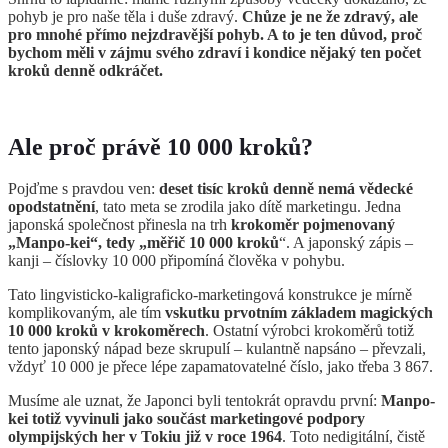
pohyb je pro naše těla i duše zdravý.
Chůze je ne že zdravý, ale
pro mnohé přímo nejzdravější pohyb. A to je ten důvod, proč
bychom měli v zájmu svého zdraví i kondice nějaký ten počet
kroků denně odkráčet.
Ale proč právě 10 000 kroků?
Pojďme s pravdou ven:
deset tisíc kroků denně nemá vědecké
opodstatnění
, tato meta se zrodila jako dítě marketingu. Jedna
japonská společnost přinesla na trh
krokoměr pojmenovaný
„Manpo-kei“, tedy „měřič 10 000 kroků
“. A japonský zápis –
kanji – číslovky 10 000 připomíná člověka v pohybu.
Tato lingvisticko-kaligraficko-marketingová konstrukce je mírně
komplikovaným, ale tím
vskutku prvotním základem magických
10 000 kroků v krokoměrech
. Ostatní výrobci krokoměrů totiž
tento japonský nápad beze skrupulí – kulantně napsáno – převzali,
vždyť 10 000 je přece lépe zapamatovatelné číslo, jako třeba 3 867.
Musíme ale uznat, že Japonci byli tentokrát opravdu první:
Manpo-
kei totiž vyvinuli jako součást marketingové podpory
olympijských her v Tokiu již v roce 1964
. Toto nedigitální, čistě