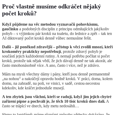
Proč vlastně musíme odkráčet nějaký
počet kroků?
Když půjdeme na věc metodou vyznavačů pohovkismu,
gaučinku
a podobných disciplin z principu odmítajících jakýkoliv
pohyb – s výjimkou pár kroků na toaletu, do lednice a zpět – tak ten
AI diktovaný počet kroků denně vůbec nemusíme řešit.
Další – již poněkud zdravější – přístup k věci zvolili mnozí, kteří
krokoměry prakticky nepotřebují
, protože zdravý pohyb je
součástí jejich každodenní rutiny. A nemají potřebu počítat si počet
kroků, protože tak nějak vědí, že jich dávají denně ne tak akorát, ale
často mnohonásobně více. A ano, často i více, než je zdrávo.
Mám na mysli všechny dámy i pány, kteří jsou denně permanentně
„na nohou“ a nakráčejí opravdu hodně kroků. V práci, doma, kolem
domu, na zahradě, na poli, ve vinici, v sadě, cestou-necestou
kdekoliv, kde kráčet jednoduše musejí.
A ten zbytek jsou všichni, kteří se radují, když jim jejich chytré
zařízení pípne a pochválí je, že těch 10 tisíc kroků dnes dali.
A
často se trápící ve dnech, kdy metu nedosáhli…
Shrnu to lapidárně: máme různými způsoby vědecky dokázáno, že