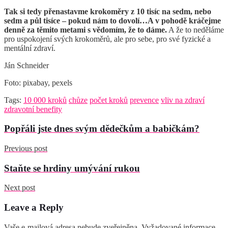
Tak si tedy přenastavme krokoměry z 10 tisíc na sedm, nebo
sedm a půl tisíce – pokud nám to dovolí…A v pohodě kráčejme
denně za těmito metami s vědomím, že to dáme.
A že to neděláme
pro uspokojení svých krokoměrů, ale pro sebe, pro své fyzické a
mentální zdraví.
Ján Schneider
Foto: pixabay, pexels
Tags:
10 000 kroků
chůze
počet kroků
prevence
vliv na zdraví
zdravotní benefity
Popřáli jste dnes svým dědečkům a babičkám?
Previous post
Staňte se hrdiny umývání rukou
Next post
Leave a Reply
Vaše e-mailová adresa nebude zveřejněna.
Vyžadované informace