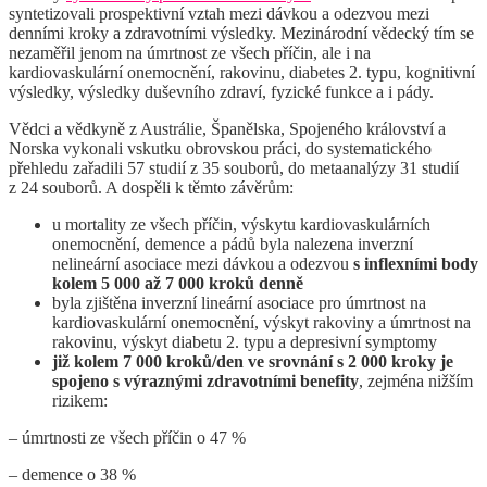
syntetizovali prospektivní vztah mezi dávkou a odezvou mezi
denními kroky a zdravotními výsledky. Mezinárodní vědecký tím se
nezaměřil jenom na úmrtnost ze všech příčin, ale i na
kardiovaskulární onemocnění, rakovinu, diabetes 2. typu, kognitivní
výsledky, výsledky duševního zdraví, fyzické funkce a i pády.
Vědci a vědkyně z Austrálie, Španělska, Spojeného království a
Norska vykonali vskutku obrovskou práci, do systematického
přehledu zařadili 57 studií z 35 souborů, do metaanalýzy 31 studií
z 24 souborů. A dospěli k těmto závěrům:
u mortality ze všech příčin, výskytu kardiovaskulárních
onemocnění, demence a pádů byla nalezena inverzní
nelineární asociace mezi dávkou a odezvou
s inflexními body
kolem 5 000 až 7 000 kroků denně
byla zjištěna inverzní lineární asociace pro úmrtnost na
kardiovaskulární onemocnění, výskyt rakoviny a úmrtnost na
rakovinu, výskyt diabetu 2. typu a depresivní symptomy
již kolem 7 000 kroků/den ve srovnání s 2 000 kroky je
spojeno s výraznými zdravotními benefity
, zejména nižším
rizikem:
– úmrtnosti ze všech příčin o 47 %
– demence o 38 %