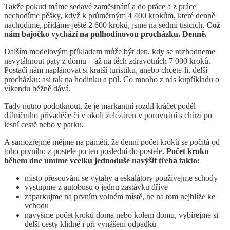
Takže pokud máme sedavé zaměstnání a do práce a z práce
nechodíme pěšky, když k průměrným 4 400 krokům, které denně
nachodíme, přidáme ještě 2 600 kroků, jsme na sedmi tisících.
Což
nám bajočko vychází na půlhodinovou procházku. Denně.
Dalším modelovým příkladem může být den, kdy se rozhodneme
nevytáhnout paty z domu – až na těch zdravotních 7 000 kroků.
Postačí nám naplánovat si kratší turistiku, anebo chcete-li, delší
procházku: asi tak na hodinku a půl. Co mnoho z nás kupříkladu o
víkendu běžně dává.
Tady nutno podotknout, že je markantní rozdíl kráčet podél
dálničního přivaděče či v okolí železáren v porovnání s chůzí po
lesní cestě nebo v parku.
A samozřejmě mějme na paměti, že denní počet kroků se počítá od
toho prvního z postele po ten poslední do postele.
Počet kroků
během dne umíme vcelku jednoduše navýšit třeba takto:
místo přesouvání se výtahy a eskalátory používejme schody
vystupme z autobusu o jednu zastávku dříve
zaparkujme na prvním volném místě, ne na tom nejblíže ke
vchodu
navyšme počet kroků doma nebo kolem domu, vybírejme si
delší cesty klidně i při vynášení odpadků