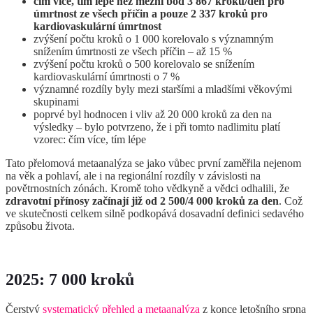
čím více, tím lépe než mezní bod 3 867 kroků/den pro
úmrtnost ze všech příčin a pouze 2 337 kroků pro
kardiovaskulární úmrtnost
zvýšení počtu kroků o 1 000 korelovalo s významným
snížením úmrtnosti ze všech příčin – až 15 %
zvýšení počtu kroků o 500 korelovalo se snížením
kardiovaskulární úmrtnosti o 7 %
významné rozdíly byly mezi staršími a mladšími věkovými
skupinami
poprvé byl hodnocen i vliv až 20 000 kroků za den na
výsledky – bylo potvrzeno, že i při tomto nadlimitu platí
vzorec: čím více, tím lépe
Tato přelomová metaanalýza se jako vůbec první zaměřila nejenom
na věk a pohlaví, ale i na regionální rozdíly v závislosti na
povětrnostních zónách. Kromě toho vědkyně a vědci odhalili, že
zdravotní přínosy začínají již od 2 500/4 000 kroků za den
. Což
ve skutečnosti celkem silně podkopává dosavadní definici sedavého
způsobu života.
2025: 7 000 kroků
Čerstvý
systematický přehled a metaanalýza
z konce letošního srpna