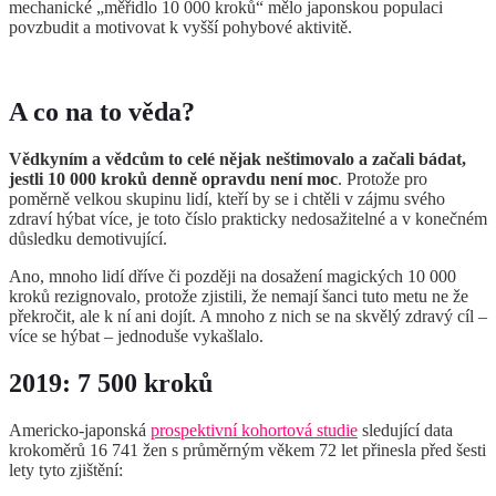
mechanické „měřidlo 10 000 kroků“ mělo japonskou populaci
povzbudit a motivovat k vyšší pohybové aktivitě.
A co na to věda?
Vědkyním a vědcům to celé nějak neštimovalo a začali bádat,
jestli 10 000 kroků denně opravdu není moc
. Protože pro
poměrně velkou skupinu lidí, kteří by se i chtěli v zájmu svého
zdraví hýbat více, je toto číslo prakticky nedosažitelné a v konečném
důsledku demotivující.
Ano, mnoho lidí dříve či později na dosažení magických 10 000
kroků rezignovalo, protože zjistili, že nemají šanci tuto metu ne že
překročit, ale k ní ani dojít. A mnoho z nich se na skvělý zdravý cíl –
více se hýbat – jednoduše vykašlalo.
2019: 7 500 kroků
Americko-japonská
prospektivní kohortová studie
sledující data
krokoměrů 16 741 žen s průměrným věkem 72 let přinesla před šesti
lety tyto zjištění: