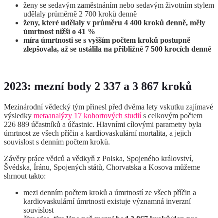
ženy se sedavým zaměstnáním nebo sedavým životním stylem
udělaly průměrně 2 700 kroků denně
ženy, které udělaly v průměru 4 400 kroků denně, měly
úmrtnost nižší o 41 %
míra úmrtnosti se s vyšším počtem kroků postupně
zlepšovala, až se ustálila na přibližně 7 500 krocích denně
2023: mezní body 2 337 a 3 867 kroků
Mezinárodní vědecký tým přinesl před dvěma lety vskutku zajímavé
výsledky
metaanalýzy 17 kohortových studií
s celkovým počtem
226 889 účastníků a účastnic. Hlavními cílovými parametry byla
úmrtnost ze všech příčin a kardiovaskulární mortalita, a jejich
souvislost s denním počtem kroků.
Závěry práce vědců a vědkyň z Polska, Spojeného království,
Švédska, Íránu, Spojených států, Chorvatska a Kosova můžeme
shrnout takto:
mezi denním počtem kroků a úmrtností ze všech příčin a
kardiovaskulární úmrtnosti existuje významná inverzní
souvislost