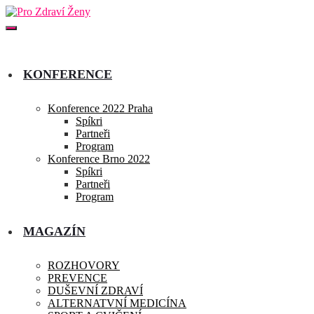
KONFERENCE
Konference 2022 Praha
Spíkri
Partneři
Program
Konference Brno 2022
Spíkri
Partneři
Program
MAGAZÍN
ROZHOVORY
PREVENCE
DUŠEVNÍ ZDRAVÍ
ALTERNATVNÍ MEDICÍNA