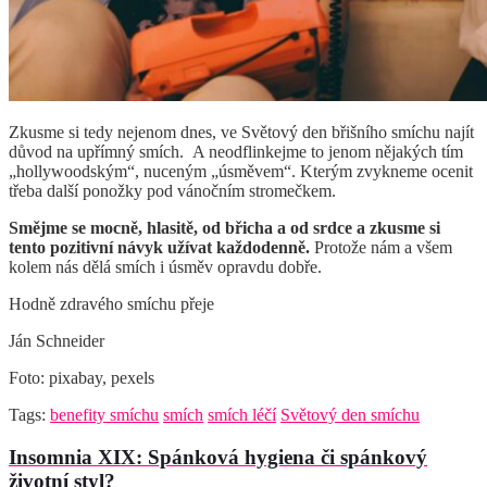
Zkusme si tedy nejenom dnes, ve Světový den břišního smíchu najít
důvod na upřímný smích. A neodflinkejme to jenom nějakých tím
„hollywoodským“, nuceným „úsměvem“. Kterým zvykneme ocenit
třeba další ponožky pod vánočním stromečkem.
Smějme se mocně, hlasitě, od břicha a od srdce a zkusme si
tento pozitivní návyk užívat každodenně.
Protože nám a všem
kolem nás dělá smích i úsměv opravdu dobře.
Hodně zdravého smíchu přeje
Ján Schneider
Foto: pixabay, pexels
Tags:
benefity smíchu
smích
smích léčí
Světový den smíchu
Insomnia XIX: Spánková hygiena či spánkový
životní styl?