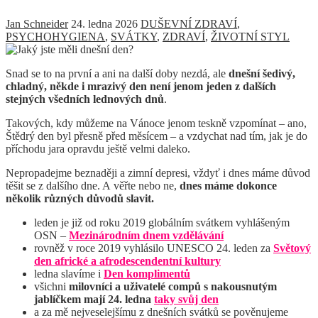
Jan Schneider
24. ledna 2026
DUŠEVNÍ ZDRAVÍ
,
PSYCHOHYGIENA
,
SVÁTKY
,
ZDRAVÍ
,
ŽIVOTNÍ STYL
Snad se to na první a ani na další doby nezdá, ale
dnešní šedivý,
chladný, někde i mrazivý den není jenom jeden z dalších
stejných všedních lednových dnů
.
Takových, kdy můžeme na Vánoce jenom teskně vzpomínat – ano,
Štědrý den byl přesně před měsícem – a vzdychat nad tím, jak je do
příchodu jara opravdu ještě velmi daleko.
Nepropadejme beznaději a zimní depresi, vždyť i dnes máme důvod
těšit se z dalšího dne. A věřte nebo ne,
dnes máme dokonce
několik různých důvodů slavit.
leden je již od roku 2019 globálním svátkem vyhlášeným
OSN –
Mezinárodním dnem vzdělávání
rovněž v roce 2019 vyhlásilo UNESCO 24. leden za
Světový
den africké a afrodescendentní kultury
ledna slavíme i
Den komplimentů
všichni
milovníci a uživatelé compů s nakousnutým
jablíčkem mají 24. ledna
taky svůj den
a za mě nejveselejšímu z dnešních svátků se pověnujeme