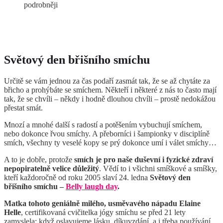
podrobněji
Světový den břišního smíchu
Určitě se vám jednou za čas podaří zasmát tak, že se až chytáte za
břicho a prohýbáte se smíchem. Někteří i některé z nás to často mají
tak, že se chvíli – někdy i hodně dlouhou chvíli – prostě nedokážou
přestat smát.
Mnozí a mnohé další s radostí a potěšením vybuchují smíchem,
nebo dokonce řvou smíchy. A přeborníci i šampionky v disciplíně
smích, všechny ty veselé kopy se prý dokonce umí i válet smíchy…
A to je dobře, protože
smích je pro naše duševní i fyzické zdraví
nepopiratelně velice důležitý
. Vědí to i všichni smíškové a smíšky,
kteří každoročně od roku 2005 slaví 24. ledna
Světový den
břišního smíchu –
Belly laugh day
.
Matka tohoto geniálně milého, usměvavého nápadu Elaine
Helle
, certifikovaná cvičitelka jógy smíchu se před 21 lety
zamyslela: když oslavujeme lásku, díkuvzdání, a i třeba používání