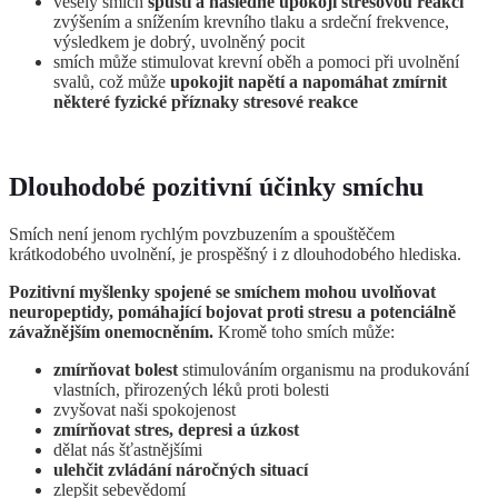
veselý smích
spustí a následně upokojí stresovou reakci
zvýšením a snížením krevního tlaku a srdeční frekvence,
výsledkem je dobrý, uvolněný pocit
smích může stimulovat krevní oběh a pomoci při uvolnění
svalů, což může
upokojit napětí a napomáhat zmírnit
některé fyzické příznaky stresové reakce
Dlouhodobé pozitivní účinky smíchu
Smích není jenom rychlým povzbuzením a spouštěčem
krátkodobého uvolnění, je prospěšný i z dlouhodobého hlediska.
Pozitivní myšlenky spojené se smíchem mohou uvolňovat
neuropeptidy, pomáhající bojovat proti stresu a potenciálně
závažnějším onemocněním.
Kromě toho smích může:
zmírňovat bolest
stimulováním organismu na produkování
vlastních, přirozených léků proti bolesti
zvyšovat naši spokojenost
zmírňovat stres, depresi a úzkost
dělat nás šťastnějšími
ulehčit zvládání náročných situací
zlepšit sebevědomí