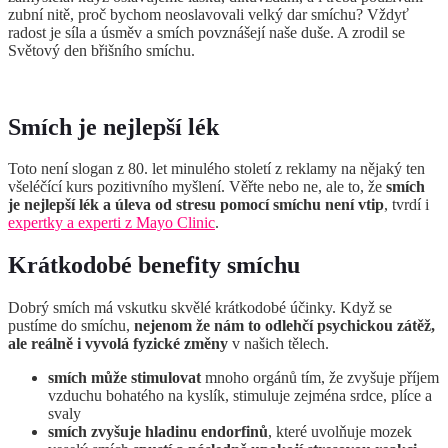
zubní nitě, proč bychom neoslavovali velký dar smíchu? Vždyť
radost je síla a úsměv a smích povznášejí naše duše. A zrodil se
Světový den břišního smíchu.
Smích je nejlepší lék
Toto není slogan z 80. let minulého století z reklamy na nějaký ten
všeléčící kurs pozitivního myšlení. Věřte nebo ne, ale to, že
smích
je nejlepší lék a úleva od stresu pomocí smíchu není vtip
, tvrdí i
expertky a experti z Mayo Clinic
.
Krátkodobé benefity smíchu
Dobrý smích má vskutku skvělé krátkodobé účinky. Když se
pustíme do smíchu,
nejenom že nám to odlehčí psychickou zátěž,
ale reálně i vyvolá fyzické změny
v našich tělech.
smích může stimulovat
mnoho orgánů tím, že zvyšuje příjem
vzduchu bohatého na kyslík, stimuluje zejména srdce, plíce a
svaly
smích zvyšuje hladinu endorfinů
, které uvolňuje mozek