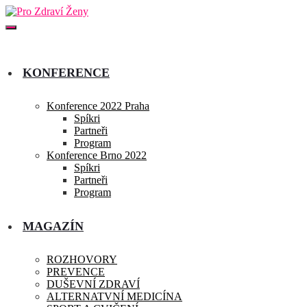
KONFERENCE
Konference 2022 Praha
Spíkri
Partneři
Program
Konference Brno 2022
Spíkri
Partneři
Program
MAGAZÍN
ROZHOVORY
PREVENCE
DUŠEVNÍ ZDRAVÍ
ALTERNATVNÍ MEDICÍNA