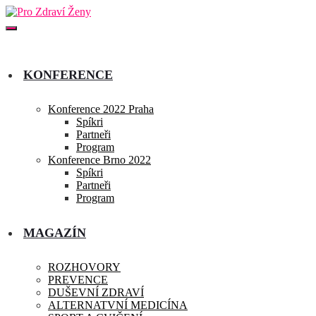
KONFERENCE
Konference 2022 Praha
Spíkri
Partneři
Program
Konference Brno 2022
Spíkri
Partneři
Program
MAGAZÍN
ROZHOVORY
PREVENCE
DUŠEVNÍ ZDRAVÍ
ALTERNATVNÍ MEDICÍNA