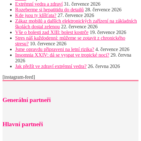
Extrémní vedra a zdraví
31. července 2026
Rozeberme si hepatitidu do detailů
28. července 2026
Kde jsou ty klíšťata?
27. července 2026
Zákaz mobilů a dalších elektronických zařízení na základních
školách dostal zelenou
22. července 2026
Vše o bolesti zad XIII: bolest kostrče
19. července 2026
Stres náš každodenní: můžeme se zotavit z chronického
stresu?
10. července 2026
Jsme opravdu připraveni na letní rizika?
4. července 2026
Insomnia XXIV: dá se vyspat ve tropické noci?
29. června
2026
Jak přežít ve zdraví extrémní vedra?
26. června 2026
[instagram-feed]
Generální partneři
Hlavní partneři