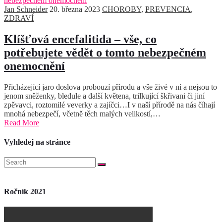
Jan Schneider
20. března 2023
CHOROBY
,
PREVENCIA
,
ZDRAVÍ
Klíšťová encefalitida – vše, co
potřebujete vědět o tomto nebezpečném
onemocnění
Přicházející jaro doslova probouzí přírodu a vše živé v ní a nejsou to
jenom sněženky, bledule a další květena, trilkující škřivani či jiní
zpěvavci, roztomilé veverky a zajíčci…I v naší přírodě na nás číhají
mnohá nebezpečí, včetně těch malých velikostí,…
Read More
Vyhledej na stránce
Ročník 2021