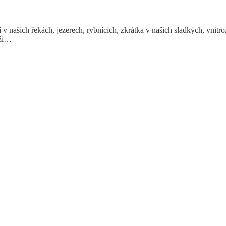
ní v našich řekách, jezerech, rybnících, zkrátka v našich sladkých, vn
íži…