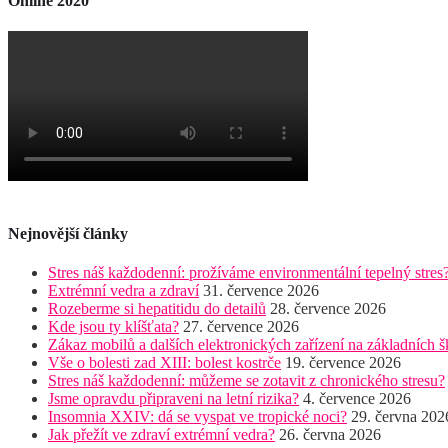
Online 2020
Nejnovější články
Stres náš každodenní: prožíváme environmentální tepelný stres
Extrémní vedra a zdraví
31. července 2026
Rozeberme si hepatitidu do detailů
28. července 2026
Kde jsou ty klíšťata?
27. července 2026
Zákaz mobilů a dalších elektronických zařízení na základních š
Vše o bolesti zad XIII: bolest kostrče
19. července 2026
Stres náš každodenní: můžeme se zotavit z chronického stresu?
Jsme opravdu připraveni na letní rizika?
4. července 2026
Insomnia XXIV: dá se vyspat ve tropické noci?
29. června 202
Jak přežít ve zdraví extrémní vedra?
26. června 2026