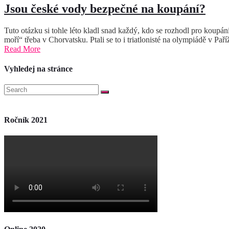
Jsou české vody bezpečné na koupání?
Tuto otázku si tohle léto kladl snad každý, kdo se rozhodl pro koupá
moří“ třeba v Chorvatsku. Ptali se to i triatlonisté na olympiádě v Pař
Read More
Vyhledej na stránce
Ročník 2021