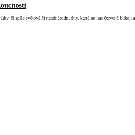
doucnosti
átky, či spíše světové či mezinárodní dny, které na nás červeně blikají 