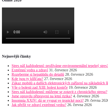
Online 2020
Nejnovější články
Stres náš každodenní: prožíváme environmentální tepelný stres
Extrémní vedra a zdraví
31. července 2026
Rozeberme si hepatitidu do detailů
28. července 2026
Kde jsou ty klíšťata?
27. července 2026
Zákaz mobilů a dalších elektronických zařízení na základních š
Vše o bolesti zad XIII: bolest kostrče
19. července 2026
Stres náš každodenní: můžeme se zotavit z chronického stresu?
Jsme opravdu připraveni na letní rizika?
4. července 2026
Insomnia XXIV: dá se vyspat ve tropické noci?
29. června 202
Jak přežít ve zdraví extrémní vedra?
26. června 2026