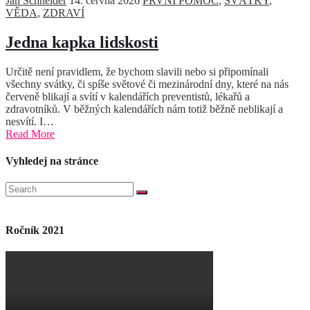
Jan Schneider
14. června 2026
PRVNÍ POMOC
,
SVÁTKY
,
VĚDA
,
ZDRAVÍ
Jedna kapka lidskosti
Určitě není pravidlem, že bychom slavili nebo si připomínali
všechny svátky, či spíše světové či mezinárodní dny, které na nás
červeně blikají a svítí v kalendářích preventistů, lékařů a
zdravotníků. V běžných kalendářích nám totiž běžně neblikají a
nesvítí. I…
Read More
Vyhledej na stránce
Ročník 2021