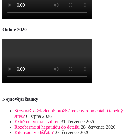
Online 2020
Nejnovější články
Stres náš každodenní: prožíváme environmentální tepelný
stres?
6. srpna 2026
Extrémní vedra a zdraví
31. července 2026
Rozeberme si hepatitidu do detailů
28. července 2026
Kde jsou ty klíšťata?
27. července 2026