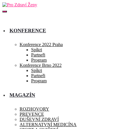
KONFERENCE
Konference 2022 Praha
Spíkri
Partneři
Program
Konference Brno 2022
Spíkri
Partneři
Program
MAGAZÍN
ROZHOVORY
PREVENCE
DUŠEVNÍ ZDRAVÍ
ALTERNATVNÍ MEDICÍNA