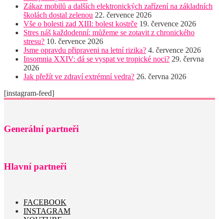
Zákaz mobilů a dalších elektronických zařízení na základních
školách dostal zelenou
22. července 2026
Vše o bolesti zad XIII: bolest kostrče
19. července 2026
Stres náš každodenní: můžeme se zotavit z chronického
stresu?
10. července 2026
Jsme opravdu připraveni na letní rizika?
4. července 2026
Insomnia XXIV: dá se vyspat ve tropické noci?
29. června
2026
Jak přežít ve zdraví extrémní vedra?
26. června 2026
[instagram-feed]
Generální partneři
Hlavní partneři
FACEBOOK
INSTAGRAM