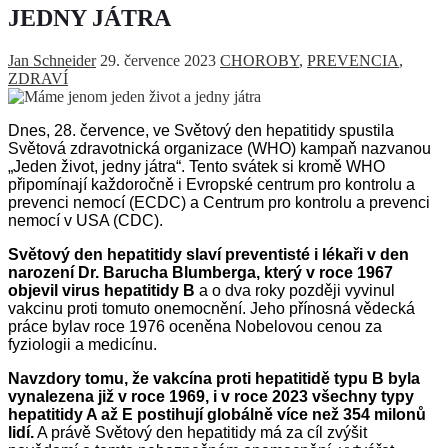
JEDNY JÁTRA
Jan Schneider
29. července 2023
CHOROBY
,
PREVENCIA
,
ZDRAVÍ
Dnes, 28. července, ve Světový den hepatitidy spustila
Světová zdravotnická organizace
(WHO
)
kampaň nazvanou
„Jeden život, jedny játra“.
Tento svátek si kromě
WHO
p
ř
ipomínají
každoročn
ě
i
Evropské centrum pro kontrolu a
pr
e
venci nemocí
(
ECDC
) a Centrum pro kontrolu a prevenci
nemocí v USA (CDC).
Světový
den hepatitidy slaví preventisté i
lékaři v den
narození Dr. Barucha Blumberga, který v roce 1967
objevil virus hepatitidy B
a o
dva
roky později vyvinul
vakcinu proti tomuto onemocnění. Jeho přínosná vědecká
práce bylav roce 1976 oceněna Nobelovou cenou za
fyziologii a medicínu.
Navzdory tomu, že vakcína proti hepatitidě typu B byla
vynalezena již v roce 1969, i v roce 2023 všechny typy
hepatitidy A až E postihují globálně více než 354 milonů
lidí.
A právě Světový den hepatitidy má za cíl zvýšit