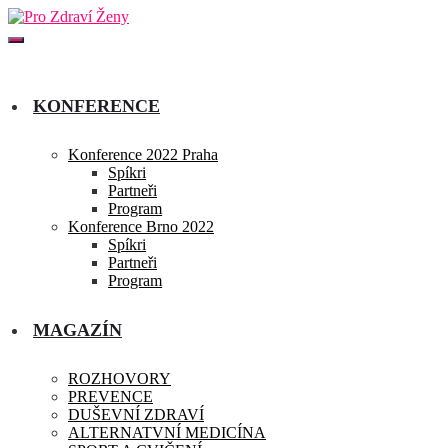
KONFERENCE
Konference 2022 Praha
Spíkri
Partneři
Program
Konference Brno 2022
Spíkri
Partneři
Program
MAGAZÍN
ROZHOVORY
PREVENCE
DUŠEVNÍ ZDRAVÍ
ALTERNATVNÍ MEDICÍNA