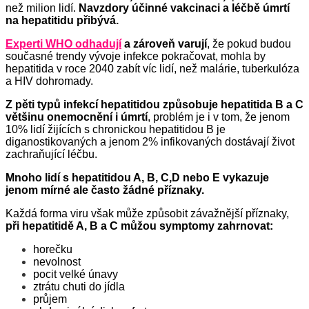
než milion lidí.
N
avzdory účinné vakcinaci a léčbě úmrtí
na hepatitidu přibývá.
Experti WHO odhadují
a zároveň varují
, že pokud budou
současné trendy vývoje infekce pokračovat, mohla by
hepatitida v roce 2040 zabít víc lidí, než malárie, tuberkulóza
a HIV dohromady.
Z pěti typů infekcí hepatitidou způsobuje hepatitida B a C
většinu onemocnění i úmrtí
, problém je i v tom, že jenom
10% lidí žijících s chronickou hepatitidou B je
diganostikovaných a jenom 2% infikovaných dostávají život
zachraňující léčbu.
Mnoho lidí s hepatitidou A, B, C,D nebo E vykazuje
jenom mírné ale často žádné příznaky.
Každá forma viru však může způsobit závažnější příznaky,
při hepatitidě A, B a C můžou symptomy zahrnovat:
horečku
nevolnost
pocit velké únavy
ztrátu chuti do jídla
průjem