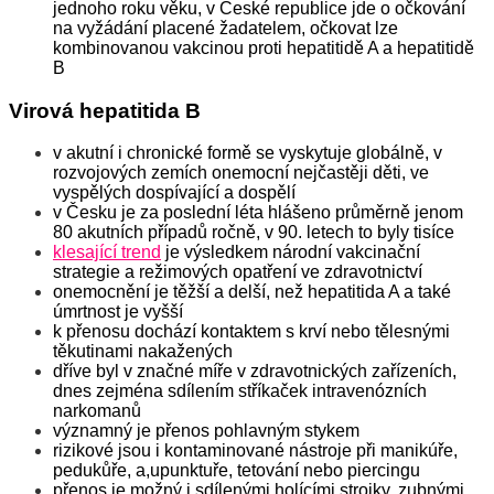
jednoho roku věku, v České republice jde o očkování
na vyžádání placené žadatelem, očkovat lze
kombinovanou vakcinou proti hepatitidě A a hepatitidě
B
Virová hepatitida B
v akutní i chronické formě se vyskytuje globálně, v
rozvojových zemích onemocní nejčastěji děti, ve
vyspělých dospívající a dospělí
v Česku je za poslední léta hlášeno průměrně jenom
80 akutních případů ročně, v 90. letech to byly tisíce
klesající trend
je výsledkem národní vakcinační
strategie a režimových opatření ve zdravotnictví
onemocnění je těžší a delší, než hepatitida A a také
úmrtnost je vyšší
k přenosu dochází kontaktem s krví nebo tělesnými
těkutinami nakažených
dříve byl v značné míře v zdravotnických zařízeních,
dnes zejména sdílením stříkaček intravenózních
narkomanů
významný je přenos pohlavným stykem
rizikové jsou i kontaminované nástroje při manikúře,
pedukůře, a,upunktuře, tetování nebo piercingu
přenos je možný i sdílenými holícími strojky, zubnými