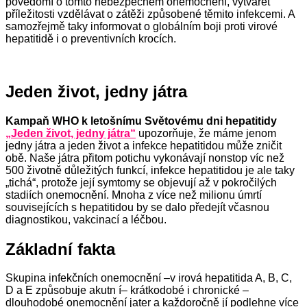
povědomí o tomto nebezpečném onemocnění, vytvářet
příležitosti vzdělávat o zátěži způsobené těmito infekcemi.
A
samozřejmě
taky informovat o globálním boji p
roti virové
hepatitidě i o preventivních krocích.
Jeden život, jedny játra
Kampaň WHO k letošnímu Světovému dni hepatitidy
„Jeden život, jedn
y játra
“
upozorňuje, že máme jenom
jedny játra a jeden život a infekce hepatitidou může zničit
obě. Naše játra přitom potichu vykonávají nonstop víc než
500 životně důležitých funkcí, infekce hepatitidou je ale taky
„tichá“, protože její symtomy se objevují až v pokročilých
stadiích onemocnění. Mnoha z více než milionu úmrtí
souvisejících s hepatitidou by se dalo předejít včasnou
diagnostikou, vakcinací a léčbou.
Z
ákladní fakta
Skupina infekčních onemocnění
–
v irová hepatitida A, B, C,
D a E způsobuje akutn í
–
krátkodobé i chronické
–
dlouhodobé onemocnění jater a každoročně jí podlehne více