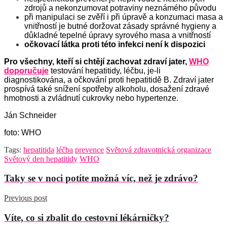
zdrojů a nekonzumovat potraviny neznámého původu
při manipulaci se zvěří i při úpravě a konzumaci masa a
vnitřností je butné doržovat zásady správné hygieny a
důkladné tepelné úpravy syrového masa a vnitřností
očkovací látka proti této infekci není k dispozici
Pro všechny, kteří si chtějí zachovat zdraví jater,
WHO
doporučuje
testování hepatitidy, léčbu, je-li
diagnostikována, a očkování proti hepatitidě B. Zdraví jater
prospívá také snížení spotřeby alkoholu, dosažení zdravé
hmotnosti a zvládnutí cukrovky nebo hypertenze.
Ján Schneider
foto: WHO
Tags:
hepatitida
léčba
prevence
Světová zdravotnická organizace
Světový den hepatitidy
WHO
Taky se v noci potíte možná víc, než je zdrávo?
Previous post
Víte, co si zbalit do cestovní lékárničky?