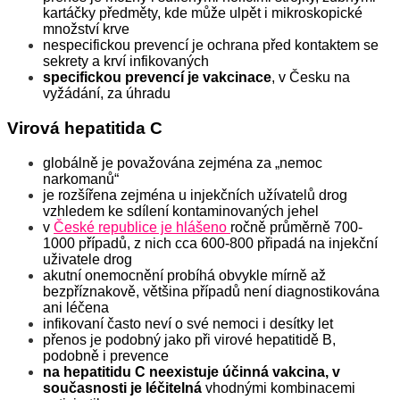
kartáčky předměty, kde může ulpět i mikroskopické
množství krve
nespecifickou prevencí je ochrana před kontaktem se
sekrety a krví infikovaných
specifickou prevencí je vakcinace
, v Česku na
vyžádání, za úhradu
Virová hepatitida C
globálně je považována zejména za „nemoc
narkomanů“
je rozšířena zejména u injekčních užívatelů drog
vzhledem ke sdílení kontaminovaných jehel
v
České republice je hlášeno
ročně průměrně 700-
1000 případů, z nich cca 600-800 připadá na injekční
uživatele drog
akutní onemocnění probíhá obvykle mírně až
bezpříznakově, většina případů není diagnostikována
ani léčena
infikovaní často neví o své nemoci i desítky let
přenos je podobný jako při virové hepatitidě B,
podobně i prevence
na hepatitidu C neexistuje účinná vakcina, v
současnosti je léčitelná
vhodnými kombinacemi