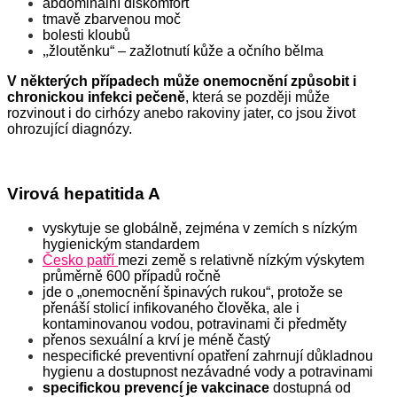
abdominální diskomfort
tmavě zbarvenou moč
bolesti kloubů
„
žloutěnku“ – zažlotnutí kůže a očního bělma
V některých případech může onemocnění způsobit i
chronickou infekci pečeně
, která se později může
rozvinout i do cirhózy anebo rakoviny jater, co jsou život
ohrozující diagnózy.
Virová hepatitida A
vyskytuje se globálně, zejména v zemích s nízkým
hygienickým standardem
Česko patří
mezi země s relativně nízkým výskytem
průměrně 600 případů ročně
jde o „onemocnění špinavých rukou“, protože se
přenáší stolicí infikovaného člověka, ale i
kontaminovanou vodou, potravinami či předměty
přenos sexuální a krví je méně častý
nespecifické preventivní opatření zahrnují důkladnou
hygienu a dostupnost nezávadné vody a potravinami
specifickou prevencí je vakcinace
dostupná od