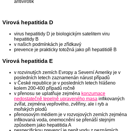
antivirotik
Virová hepatitida D
virus hepatitidy D je biologickým satelitem viru
hepatitidy B
v našich podmínkách je zřídkavý
prevence je prakticky totožná jako při hepatitidě B
Virová hepatitida E
v rozvinutých zemích Evropy a Severní Ameriky je v
posledních letech zaznamenán nárust případů
v České republice je v posledních letech hlášeno
kolem 200-400 případů ročně
v přenosu se uplatňuje zejména
konzumace
nedostatečně tepelně upraveného masa
infikovaných
zvířat, zejména vepřového, zvěřiny, ale i ryb a
mořských plodů
přenosovým médiem je v rozvojových zemích zejména
infikovaná voda, onemocnění se přenáší stejným
způsobem jako hepatitida A
nespecifickou prevencí je nepít vodu z neznámých