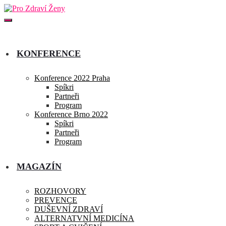
KONFERENCE
Konference 2022 Praha
Spíkri
Partneři
Program
Konference Brno 2022
Spíkri
Partneři
Program
MAGAZÍN
ROZHOVORY
PREVENCE
DUŠEVNÍ ZDRAVÍ
ALTERNATVNÍ MEDICÍNA