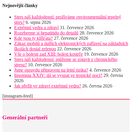
Nejnovější články
Stres náš každodenní: prožíváme environmentální tepelný
stres?
6. srpna 2026
Extrémní vedra a zdraví
31. července 2026
Rozeberme si hepatitidu do detailů
28. července 2026
Kde jsou ty klíšťata?
27. července 2026
Zákaz mobilů a dalších elektronických zařízení na základních
školách dostal zelenou
22. července 2026
Vše o bolesti zad XIII: bolest kostrče
19. července 2026
Stres náš každodenní: můžeme se zotavit z chronického
stresu?
10. července 2026
Jsme opravdu připraveni na letní rizika?
4. července 2026
Insomnia XXIV: dá se vyspat ve tropické noci?
29. června
2026
Jak přežít ve zdraví extrémní vedra?
26. června 2026
[instagram-feed]
Generální partneři