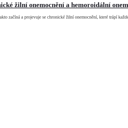
ké žilní onemocnění a hemoroidální onem
akto začíná a projevuje se chronické žilní onemocnění, které trápí ka