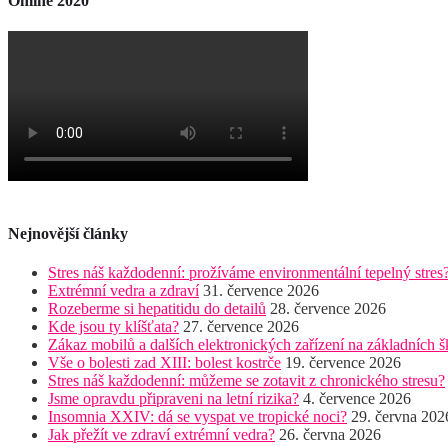
Online 2020
Nejnovější články
Stres náš každodenní: prožíváme environmentální tepelný stres
Extrémní vedra a zdraví
31. července 2026
Rozeberme si hepatitidu do detailů
28. července 2026
Kde jsou ty klíšťata?
27. července 2026
Zákaz mobilů a dalších elektronických zařízení na základních š
Vše o bolesti zad XIII: bolest kostrče
19. července 2026
Stres náš každodenní: můžeme se zotavit z chronického stresu?
Jsme opravdu připraveni na letní rizika?
4. července 2026
Insomnia XXIV: dá se vyspat ve tropické noci?
29. června 202
Jak přežít ve zdraví extrémní vedra?
26. června 2026