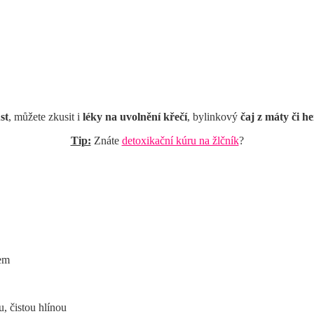
st
, můžete zkusit i
léky na uvolnění křečí
, bylinkový
čaj z máty či 
Tip:
Znáte
detoxikační kúru na žlčník
?
lem
, čistou hlínou