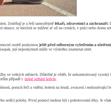
tmi. Zmírňují je a řeší samozřejmě
lékaři, zdravotníci a záchranáři
. 
í situace, se kterými se můžete ať už na cestách, v práci nebo doma set
 nemocné osobě poskytnou
ještě před odborným vyšetřením a ošetřen
Naopak, její neposkytnutí může ve výsledku znamenat smrt.
lužby ve velkých městech. Důležité je vědět, že nekontrolovaný vysoký
horším případě i
úplné selhání ledvin
.
dušnosti, poruch řeči a vidění, bolesti na hrudi, zvracení i nedoznívající
 nebo sedící polohy. První pomocí mohou být i pohotovostní léky. Je však