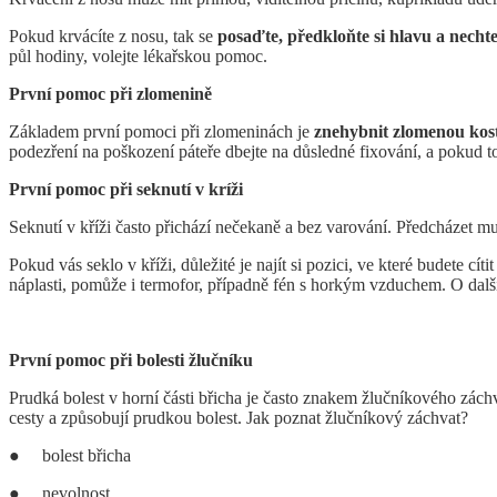
Pokud krvácíte z nosu, tak se
posaďte, předkloňte si hlavu a necht
půl hodiny, volejte lékařskou pomoc.
První pomoc při zlomenině
Základem první pomoci při zlomeninách je
znehybnit zlomenou kost
podezření na poškození páteře dbejte na důsledné fixování, a pokud to
První pomoc při seknutí v kríži
Seknutí v kříži často přichází nečekaně a bez varování. Předcházet m
Pokud vás seklo v kříži, důležité je najít si pozici, ve které budete 
náplasti, pomůže i termofor, případně fén s horkým vzduchem. O další
První pomoc při bolesti žlučníku
Prudká bolest v horní části břicha je často znakem žlučníkového zách
cesty a způsobují prudkou bolest. Jak poznat žlučníkový záchvat?
● bolest břicha
● nevolnost