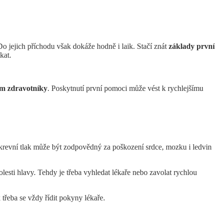
Do jejich příchodu však dokáže hodně i laik. Stačí znát
základy první
kat.
ím zdravotníky
. Poskytnutí první pomoci může vést k rychlejšímu
 krevní tlak může být zodpovědný za poškození srdce, mozku i ledvin
 bolesti hlavy. Tehdy je třeba vyhledat lékaře nebo zavolat rychlou
 třeba se vždy řídit pokyny lékaře.