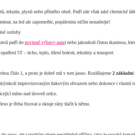
, tekutin, plynů nebo přímého ohně. Patří zde však také chemické látky
inut, na led ale zapomeňte, popáleninu ničím nenatírejte!
jiné ozdoby
terá patří do
povinné výbavy auta
) nebo jakoukoli čistou tkaninou, kt
tření 5T – ticho, teplo, tišení bolesti, tekutiny a transport
itou číslo 1, a proto je dobré mít v tom jasno. Rozlišujeme
2 základní 
akýmkoli improvizovaným tlakovým obvazem nebo dokonce i vlastní ruk
ející místo nad úroveň srdce.
ěleso je třeba fixovat a okraje rány tlačit k němu.
 do nosu, ale i pouhým okem neviditelné příčiny, jako je vysoký krevní