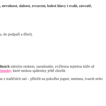
 nevolnost, slabost, zvracení, bolest hlavy i svalů, závratě,
do podpaží a třísel).
dinách
mírným otokem, zarudnutím, zvýšenou teplotou kůže až
 choroby
, které mohou spáleniny ještě zhoršit.
z tradičních rad – přiložit na pokožku jogurt, smetanu, tvaroh nebo