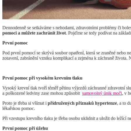
Dennodenně se setkáváme s nehodami, zdravotními problémy či boles
pomoci a můžete zachránit život
. Pojďme se tedy podívat na základn
První pomoc
Pod první pomocí se skrývá soubor opatření, která se zraněné nebo
zotavení, zabránění vzniku komplikací a zejména k záchraně života. 
První pomoc při vysokém krevním tlaku
Vysoký krevní tlak tvoří téměř pětinu výjezdů záchranné zdravotní s
a poškozené ledviny zase mohou způsobit
samovolný únik moči
, v 
Proto je třeba si všímat i
přidružených příznaků hypertenze
, a to 
lékařskou pomoc.
Při vzestupu krevního tlaku je třeba osobu uklidnit a uložit do ležící
První pomoc při úžehu