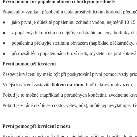
První pomoc při popálení
ohněm či horkými předměty
Popáleniny vznikají působením tepla prostřednictvím horkých předmětů
● jako první je důležité popáleninu zchladit vodou, nejméně 10-15 m
● z popálených končetin co nejdříve odstraňte prsteny, hodinky či 
● popáleninu překryjte sterilním obvazem (například z lékárničky, k
● při rozsáhlých popáleninách hrozí i šok, myslete i na protišoková opa
První pomoc při krvácení
Zastavit krvácení by mělo být při poskytování první pomoci vždy prior
Vnější krvácení zastavíte
tlakem na ránu
, buď tlakovým obvazem, j
Pokud je to možné (například u poraněných končetin), zvedneme krvác
Pokud je v ráně cizí těleso (sklo, větev, nůž), určitě jej nevytahujte. T
První pomoc při krvácení z nosu
Krvácení z nosu může mít přímou, viditelnou příčinu, kupříkladu úder