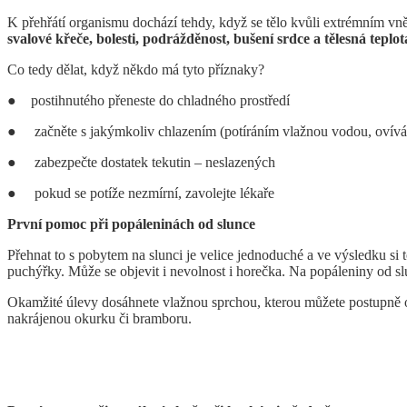
K přehřátí organismu dochází tehdy, když se tělo kvůli extrémním vn
svalové křeče, bolesti, podrážděnost, bušení srdce a tělesná teplot
Co tedy dělat, když někdo má tyto příznaky?
● postihnutého přeneste do chladného prostředí
● začněte s jakýmkoliv chlazením (potíráním vlažnou vodou, ovívání
● zabezpečte dostatek tekutin – neslazených
● pokud se potíže nezmírní, zavolejte lékaře
První pomoc při popáleninách od slunce
Přehnat to s pobytem na slunci je velice jednoduché a ve výsledku si 
puchýřky. Může se objevit i nevolnost i horečka. Na popáleniny od slun
Okamžité úlevy dosáhnete vlažnou sprchou, kterou můžete postupně oc
nakrájenou okurku či bramboru.