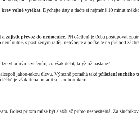
e krev volně vytékat
. Dýchejte ústy a tlačte si nejméně 10 minut měkk
 a zajistit převoz do nemocnice
. Při ošetření je třeba postupovat opatr
 není nutné, s postiženým raději nehýbejte a počkejte na příchod záchr
u lze vhodným cvičením, co však dělat, když už nastane?
cítit alespoň jakou-takou úlevu. Výrazně pomáhá také
přiložení suchého 
 léčbě je však třeba poradit se s odborníkem.
vatu. Bolest přitom může být slabší až přímo nesnesitelná. Za žlučník