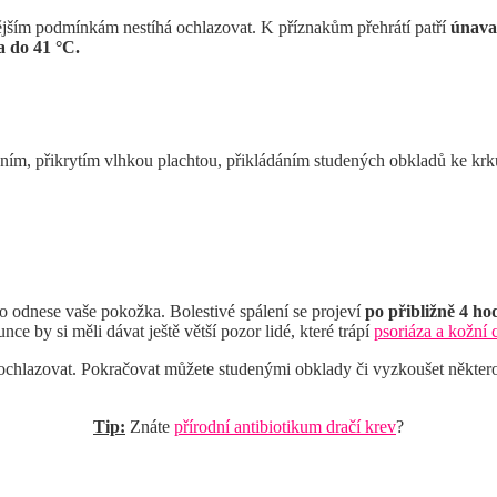
ějším podmínkám nestíhá ochlazovat. K příznakům přehrátí patří
únava,
a do 41 °C.
m, přikrytím vlhkou plachtou, přikládáním studených obkladů ke krku, 
to odnese vaše pokožka. Bolestivé spálení se projeví
po přibližně 4 ho
ce by si měli dávat ještě větší pozor lidé, které trápí
psoriáza a kožní
hlazovat. Pokračovat můžete studenými obklady či vyzkoušet některou 
Tip:
Znáte
přírodní antibiotikum dračí krev
?