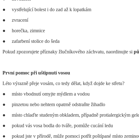
● vystřelující bolest i do zad až k lopatkám
● zvracení
● horečka, zimnice
● zafarbení stolice do šeda
Pokud zpozorujete příznaky žlučníkového záchvatu, naordinujte si
pů
První pomoc při uštipnutí vosou
Léto výrazně přeje vosám, co tedy dělat, když dojde ke střetu?
● místo vbodnutí omyjte mýdlem a vodou
● pinzetou nebo nehtem opatrně odstraňte žihadlo
● místo chlaďte studeným obkladem, případně protialergickým ge
● pokud vás vosa bodla do tváře, pomůže cucání ledu
● pokud jste v přírodě, může pomoci potřít poštípané místo zeminou