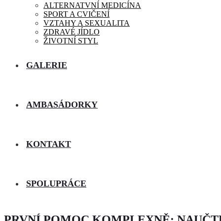
ALTERNATVNÍ MEDICÍNA
SPORT A CVIČENÍ
VZTAHY A SEXUALITA
ZDRAVÉ JÍDLO
ŽIVOTNÍ STYL
GALERIE
AMBASÁDORKY
KONTAKT
SPOLUPRÁCE
PRVNÍ POMOC KOMPLEXNĚ: NAUČTE