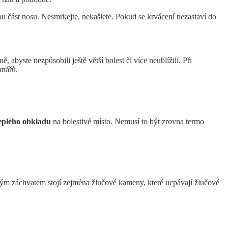
ou část nosu. Nesmrkejte, nekašlete. Pokud se krvácení nezastaví do
ně, abyste nezpůsobili ještě větší bolest či více neublížili. Při
anářů.
teplého obkladu
na bolestivé místo. Nemusí to být zrovna termo
ovým záchvatem stojí zejména žlučové kameny, které ucpávají žlučové