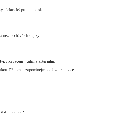
, elektrický proud i blesk.
erá nezanechává chloupky
typy krvácení – žilní a arteriální
.
ou. Při tom nezapomínejte používat rukavice.
 tlak a podobně.