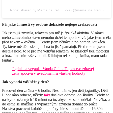
A post shared by Mama na tretiu Evka (@mama_na_tretiu)
Při jaké činnosti vy osobně dokážete nejlépe zrelaxovat?
Jak jsem již zmínila, relaxem pro mě je fyzická aktivita. V rámci
mého zdravotního stavu nemohu držet tempo takové, jaké jsem měla
před rokem – dvěma… Tehdy jsem běhávala po horách, loukách.
Ty, které mě déle sledují, si na to jistě pamatují. Před rokem jsem
dostala kolo, to je pro mě velkým relaxem. Je klasický bez motorku
a brázdím s ním vše v okolí. Klidným relaxem je kniha, mám ráda
fantasy.
Jogínka a vegánka Vanda Gallo: Tajomstvo zdravej
ženy spočíva v uvedomení si vlastnej hodnoty
Jak vypadá váš běžný den?
Pracovní den začíná v 6 hodin. Nesnídáme, jen děti jogurtíky. Děti
Libor ráno odnese, někdy
fakt
doslova odnese, do školky. Tehdy se
naskytne úžasných 10 minut na to, abych ze sebe udělala člověka, a
do osmé se snažíme s vyplazeným jazykem dohnat do práce.
Nastává pracovní koloběh a poté rychle stihnout děti do 16:30h