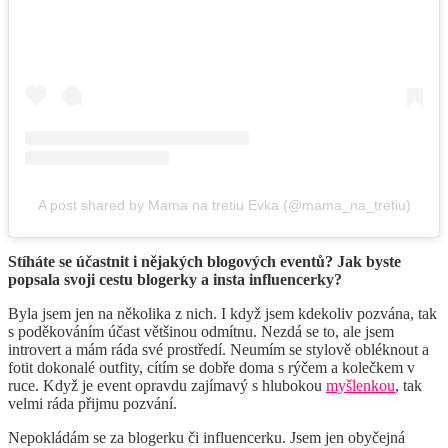
A post shared by Mama na tretiu Evka (@mama_na_tretiu)
Stíháte se účastnit i nějakých blogových eventů? Jak byste
popsala svoji cestu blogerky a insta influencerky?
Byla jsem jen na několika z nich. I když jsem kdekoliv pozvána, tak
s poděkováním účast většinou odmítnu. Nezdá se to, ale jsem
introvert a mám ráda své prostředí. Neumím se stylově obléknout a
fotit dokonalé outfity, cítím se dobře doma s rýčem a kolečkem v
ruce. Když je event opravdu zajímavý s hlubokou
myšlenkou
, tak
velmi ráda přijmu pozvání.
Nepokládám se za blogerku či influencerku. Jsem jen obyčejná