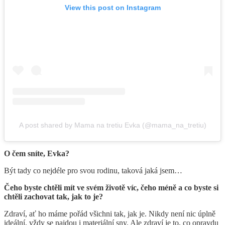
View this post on Instagram
A post shared by Mama na tretiu Evka (@mama_na_tretiu)
O čem sníte, Evka?
Být tady co nejdéle pro svou rodinu, taková jaká jsem…
Čeho byste chtěli mít ve svém životě víc, čeho méně a co byste si
chtěli zachovat tak, jak to je?
Zdraví, ať ho máme pořád všichni tak, jak je. Nikdy není nic úplně
ideální, vždy se najdou i materiální sny. Ale zdraví je to, co opravdu