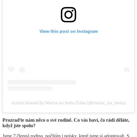
View this post on Instagram
A post shared by Mama na tretiu Evka (@mama_na_tretiu)
Prozraďte nám něco o své rodině. Co vás baví, čo rádi děláte,
když jste spolu?
Jsme 7 členná rodina, počítám i pejsky, které jsme si adoptovali. S