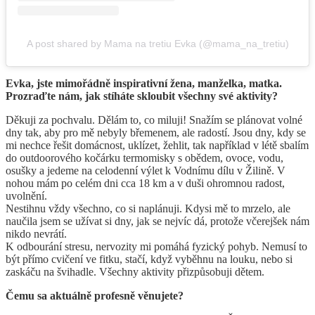
A post shared by Mama na tretiu Evka (@mama_na_tretiu)
Evka, jste mimořádně inspirativní žena, manželka, matka.
Prozraďte nám, jak stíháte skloubit všechny své aktivity?
Děkuji za pochvalu. Dělám to, co miluji! Snažím se plánovat volné
dny tak, aby pro mě nebyly břemenem, ale radostí. Jsou dny, kdy se
mi nechce řešit domácnost, uklízet, žehlit, tak například v létě sbalím
do outdoorového kočárku termomisky s obědem, ovoce, vodu,
osušky a jedeme na celodenní výlet k Vodnímu dílu v Žilině. V
nohou mám po celém dni cca 18 km a v duši ohromnou radost,
uvolnění.
Nestihnu vždy všechno, co si naplánuji. Kdysi mě to mrzelo, ale
naučila jsem se užívat si dny, jak se nejvíc dá, protože včerejšek nám
nikdo nevrátí.
K odbourání stresu, nervozity mi pomáhá fyzický pohyb. Nemusí to
být přímo cvičení ve fitku, stačí, když vyběhnu na louku, nebo si
zaskáču na švihadle. Všechny aktivity přizpůsobuji dětem.
Čemu sa aktuálně profesně věnujete?