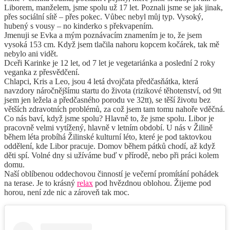
Liborem, manželem, jsme spolu už 17 let. Poznali jsme se jak jinak,
přes sociální sítě – přes pokec. Vůbec nebyl můj typ. Vysoký,
hubený s vousy – no kinderko s překvapením.
Jmenuji se Evka a mým poznávacím znamením je to, že jsem
vysoká 153 cm. Když jsem tlačila nahoru kopcem kočárek, tak mě
nebylo ani vidět.
Dceři Karinke je 12 let, od 7 let je vegetariánka a poslední 2 roky
veganka z přesvědčení.
Chlapci, Kris a Leo, jsou 4 letá dvojčata předčasňátka, která
navzdory náročnějšímu startu do života (rizikové těhotenství, od 9tt
jsem jen ležela a předčasného porodu ve 32tt), se těší životu bez
větších zdravotních problémů, za což jsem tam tomu nahoře vděčná.
Co nás baví, když jsme spolu? Hlavně to, že jsme spolu. Libor je
pracovně velmi vytížený, hlavně v letním období. U nás v Žilině
během léta probíhá Žilinské kulturní léto, které je pod taktovkou
oddělení, kde Libor pracuje. Domov během pátků chodí, až když
děti spí. Volné dny si užíváme buď v přírodě, nebo při práci kolem
domu.
Naší oblíbenou oddechovou činností je večerní promítání pohádek
na terase. Je to krásný
relax
pod hvězdnou oblohou. Žijeme pod
horou, není zde nic a zároveň tak moc.