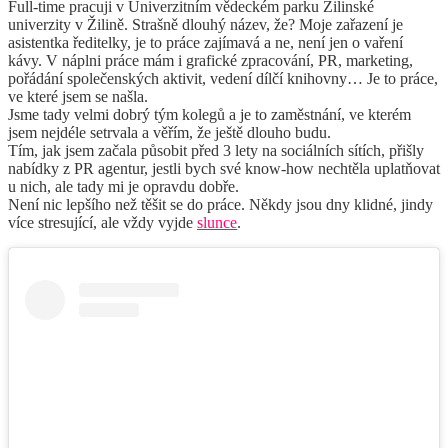
Full-time pracuji v Univerzitním vědeckém parku Žilinské
univerzity v Žilině. Strašně dlouhý název, že? Moje zařazení je
asistentka ředitelky, je to práce zajímavá a ne, není jen o vaření
kávy. V náplni práce mám i grafické zpracování, PR, marketing,
pořádání společenských aktivit, vedení dílčí knihovny… Je to práce,
ve které jsem se našla.
Jsme tady velmi dobrý tým kolegů a je to zaměstnání, ve kterém
jsem nejdéle setrvala a věřím, že ještě dlouho budu.
Tím, jak jsem začala působit před 3 lety na sociálních sítích, přišly
nabídky z PR agentur, jestli bych své know-how nechtěla uplatňovat
u nich, ale tady mi je opravdu dobře.
Není nic lepšího než těšit se do práce. Někdy jsou dny klidné, jindy
více stresující, ale vždy vyjde
slunce
.