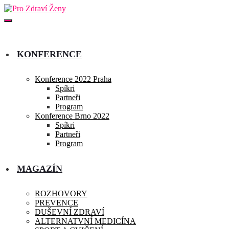
KONFERENCE
Konference 2022 Praha
Spíkri
Partneři
Program
Konference Brno 2022
Spíkri
Partneři
Program
MAGAZÍN
ROZHOVORY
PREVENCE
DUŠEVNÍ ZDRAVÍ
ALTERNATVNÍ MEDICÍNA