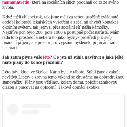
mamanatretiu
, která na sociálních sítích poodhalí co to ze svého
života.
Když měli chlapci rok, tak jsme měli za sebou úspěšně zvládnuté
období kolotočů lékařských vyšetření a začal mi chybět kontakt s
okolním světem, tak jsem si přes sociální síť našla kámošky.
Nejdříve jich bylo 200, poté 1000 a postupně počet narůstá. Mám
ráda toto prostředí a neberu ho jako byznys prostředí pro svůj
finanční příjem, ale prostor pro vypsání myšlenek, přijímání rad a
inspirací.
Jak zatím plyne vaše
léto
? Co jste už stihla navštívit a jaké ještě
máte plány do konce prázdnin?
Léto tráví kluci ve školce, Karin byla v táboře. Stihli jsme dvakrát
navštívit Liptov a zrovna tento víkend se chystáme na dobrodružnou
stanovačku. Plány jsou většinou kolem domu, položit zámkovou
dlažbu a pracovat na oplocení. Taková domácí exotika.