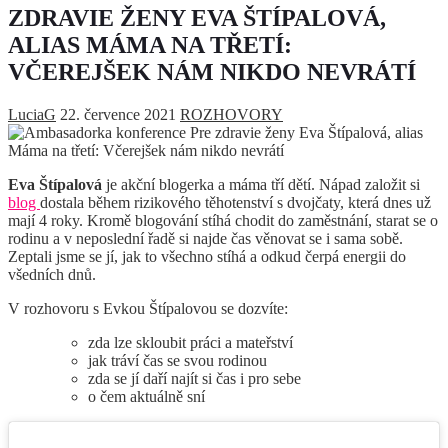
ZDRAVIE ŽENY EVA ŠTÍPALOVÁ,
ALIAS MÁMA NA TŘETÍ:
VČEREJŠEK NÁM NIKDO NEVRÁTÍ
LuciaG
22. července 2021
ROZHOVORY
Eva Štípalová
je akční blogerka a máma tří dětí. Nápad založit si
blog
dostala během rizikového těhotenství s dvojčaty, která dnes už
mají 4 roky. Kromě blogování stíhá chodit do zaměstnání, starat se o
rodinu a v neposlední řadě si najde čas věnovat se i sama sobě.
Zeptali jsme se jí, jak to všechno stíhá a odkud čerpá energii do
všedních dnů.
V rozhovoru s Evkou Štípalovou se dozvíte:
zda lze skloubit práci a mateřství
jak tráví čas se svou rodinou
zda se jí daří najít si čas i pro sebe
o čem aktuálně sní