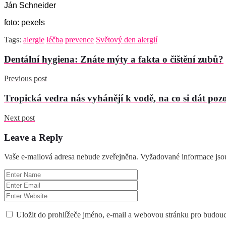
Ján Schneider
foto: pexels
Tags:
alergie
léčba
prevence
Světový den alergií
Dentální hygiena: Znáte mýty a fakta o čištění zubů?
Previous post
Tropická vedra nás vyhánějí k vodě, na co si dát poz
Next post
Leave a Reply
Vaše e-mailová adresa nebude zveřejněna.
Vyžadované informace js
Uložit do prohlížeče jméno, e-mail a webovou stránku pro budou