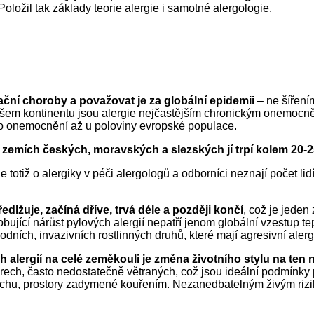
oložil tak základy teorie alergie i samotné alergologie.
zační choroby
a považovat je za
globální epidemi
i
– ne šíření
šem kontinentu jsou alergie nejčastějším chronickým onemocně
kého onemocnění až u poloviny evropské populace.
 zemích českých, moravských a slezských
jí trpí
kolem
20-
totiž o alergiky v péči alergologů a odborníci neznají počet lidí, 
dlžuje, začíná dříve, trvá déle a později končí
, co
ž
je jeden
obující nár
ů
st pylových alergií nepatří jenom globální
vzestup
te
ích, invazivních rostlinných druhů, které mají agresivní alerg
lergií na celé zeměkouli je změna životního stylu na ten 
iérech, často nedostatečně větraných, co
ž jsou
ideální
podmínky
uchu, prostory zadymené kouřením.
N
ezanedbatelným živým rizik