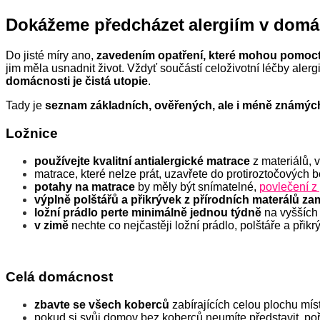
Dokážeme
předcházet
alergiím v domá
D
o jisté míry
ano,
zavedením
opatření, které mohou pomoct 
jim měla usnadnit život.
Vždyť součástí celoživotní léčby alerg
domácnosti je čistá utopie
.
Tady je
seznam základních, ověřených, ale i méně známýc
L
ožnice
používejte
kvalitní
antialergické matrace
z materiálů, 
matrace, které nelze prát, uzavřete do protiroztočových 
potahy na matrace
by měly být snímatelné,
povlečení z
výplně polštářů a přikrývek z přírodních materálů
za
ložní
prádlo perte minimálně jednou týdně
na vyšších 
v zimě
nechte co nejčastěji
ložní
prádlo, polštáře a přikr
Celá domácnost
zbavte se všech koberců
zabírajících celou plochu mís
pokud si svůj domov bez koberců neumíte představit, po