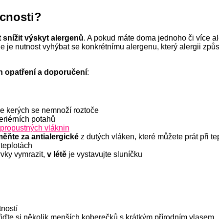
cnosti?
snížit výskyt alergenů
. A pokud máte doma jednoho či více ale
ie je nutnost vyhýbat se konkrétnímu alergenu, který alergii způ
h opatření a doporučení
:
ve kerých se nemnoží roztoče
beriérních potahů
 propustných vláknin
mě
ň
te
za antialergické
z dutých vláken, které můžete prát při t
teplotách
ý
vky vymrazit,
v létě
je vystavujte sluníčku
tností
řiďte si několik menších koberečků s krátkým přírodním vlasem