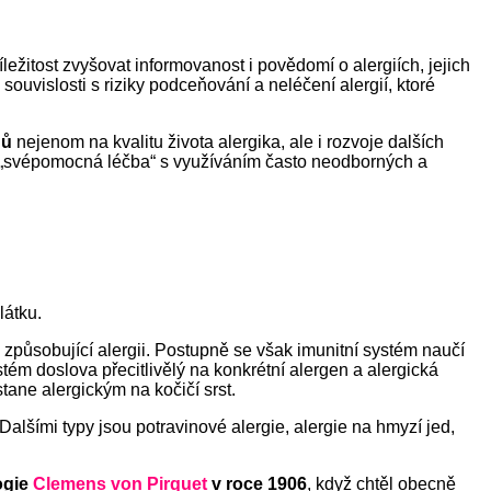
íležitost zvyšovat informovanost i povědomí o alergiích, jejich
souvislosti s riziky podceňování a neléčení alergií, ktoré
dů
nejenom na kvalitu života alergika, ale i rozvoje dalších
 je „svépomocná léčba“ s využíváním často neodborných a
átku.
 způsobující alergii. Postupně se však imunitní systém naučí
tém doslova přecitlivělý na konkrétní alergen a alergická
tane alergickým na kočičí srst.
 Dalšími typy jsou potravinové alergie, alergie na hmyzí jed,
ogie
Clemens von Pirquet
v roce 1906
, když chtěl obecně