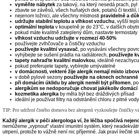
vyměňte nábytek
za takový, na který nesedá prach,
pyl
zbavte se závěsů, všech huňatých dek, potahů či textilií, 
nejenom
ložnici
, ale všechny místnosti
pravidelně a důk
udržujte stabilní teplotu a vlhkost vzduchu
, vyšší tepl
optimální teplota
v koupelně je do 23
°
C, v dalších obyt
pokud máte kvalitně zateplený dům, nastavte termostaty k
vlhkost vzduchu udržujte v rozmezí 40-50%
používejte zvlhčovače
a čističky
vzduchu
používejte kvalitní vysavač
, po vysáváni všechny povr
vyhýbejte se sušení prádla na radiátorech,
používejte kv
tapety nahraďte kvalitní malovkou
, ideálně
nezachycuj
pokud preferujete tapety, vybírejte umývatelné
v domácnosti, vekteré žije alergik nemají místo izbov
v době pylové sezony
používejte na oknech ochranné 
při domácím úklidu by alergik neměl být přítomen
, p
alergikům se nedoporučuje chovat jakékoliv domácí 
kozmetika alergika
by měla být bez dráždivých přísad
ideální je používat filtry na odstránění chloru z pitné vody
TIP: Pro udržení čistého domova bez alergenů vyzkoušejte čističky 
K
aždý alergik v péči alergologa ví, že léčba spočívá
nejen
nemůžeme „vypnout“ vlastní imunitní systém, který neadekvát
utrpení, protože to vážně není nic příjemné. Jak praví írečité s