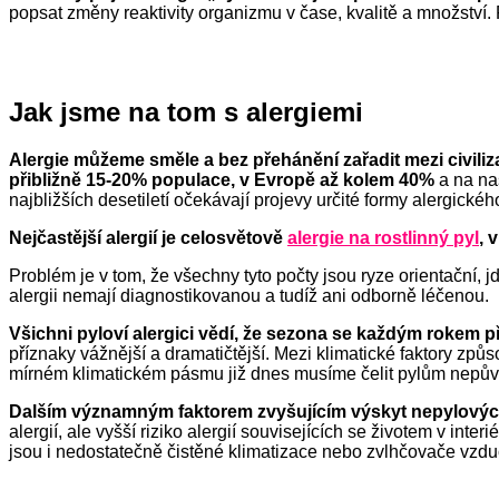
popsat změny reaktivity organizmu v čase, kvalitě a množství. P
Jak jsme na tom s alergiemi
A
lergie můžeme směle a bez přehánění zařadit mezi civili
přibližně
15-20% populace, v
Evropě
až kolem 40%
a na na
najbližších desetiletí očekávají projevy určité formy alergic
Nejčastější alergií j
e
celosvětově
alergie na rostlinný pyl
,
v
Problém je v tom, že všechny tyto počty jsou ryze orientační, jde 
alergii nemají diagnostikovanou a tudíž ani odborně léčenou.
Všichni pyloví alergici vědí, že sezona se každým rokem pře
příznaky vážnější a dramatičtější.
Mezi klimatické faktory způs
mírném klimatickém pásmu již dnes musíme čelit pylům nepůvodn
Dalším významným faktorem zvyšujícím výskyt nepylových a
alergií, ale vyšší riziko alergií souv
i
sejících se životem v inter
jsou i nedostatečně čistěné klimatizace nebo zvlhčovače vzd