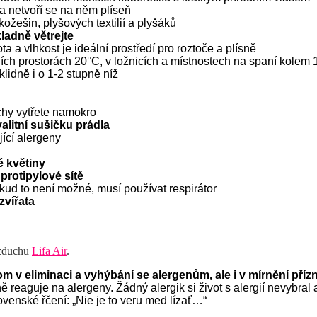
a n
etvoří
se na něm
plíseň
kožešin, plyšových textilií a plyšáků
ladně větrejte
ota a vlhkost je ideální prostředí pro roztoče a plísně
ních prostorách 20
°
C, v
ložnicích
a místnostech na spaní kolem 
lidně i o 1-2 stupně níž
chy vytřete namokro
alitní sušičku prádla
ící alergeny
é květiny
protipylové sítě
okud to není možné, musí používat respirátor
zvířata
vzduchu
Lifa Air
.
om v e
li
minaci a vyhýbání se alergenům, ale i
v mírnění příz
ně reaguje na alergeny.
Žádný alergik si život s alergií nevybra
lovenské řčení: „Nie je to veru med lízať…“