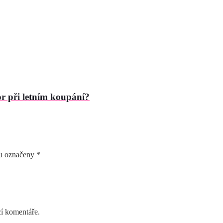
or při letním koupání?
ou označeny
*
cí komentáře.