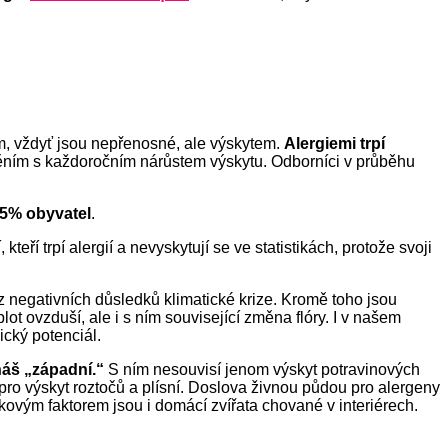
m, vždyť jsou nepřenosné, ale výskytem.
Alergiemi trpí
ním s každoročním nárůstem výskytu. Odborníci v průběhu
25% obyvatel
.
kteří trpí alergií a nevyskytují se ve statistikách, protože svoji
 z
negativních
důsledk
ů
klimatické krize.
Kromě toho jsou
plot ovzduší, ale i s ním související změna flóry. I v našem
ický potenciál.
náš „západní.“
S ním nesouvisí jenom výskyt potravinových
pro výskyt roztočů a plísní. Doslova živnou pů
d
ou pro alergeny
ovým faktorem jsou i domácí zvířata chované v interiérech.