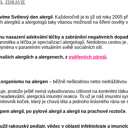
A
,
ZDRAVIE
avíme Světový den alergií
. Každoročně je to již od roku 2005 př
h alergiků a alergologů taky vítanou možností na šíření osvěty v 
ájmu nasazení adekvátní léčby a zabránění negativních dopa
iagnostika a léčba je specializací alergologů. Nedobrou cestou
jména v pararelním virtuálním světě sociálních sítí.
 našich alergiích a alergenech,
z
ověřených zdrojů
.
u
organismu na alergen
– běžně neškodnou nebo nedráždivou l
e, protože ještě nemá vybudovanou citlivost na konkrétní látku
eadekvátní, alergická imunitní reakce. To už je náš imunitní sys
lovník koček, který je chová léta a jednoho krásného rána se s
typem alergií, po pylové alergii a alergii na prachové roztoče
.
užil
rakouský pediatr, vědec v oblasti infektologie a imunol