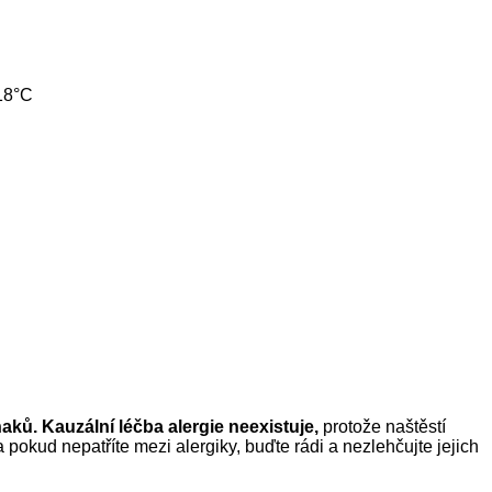
18
°
C
naků.
Kauzální
léčba alergie
neexistuje,
p
rotože
naštěstí
l a pokud nepatříte mezi
alergiky
, buďte rádi a nezlehčujte jejich