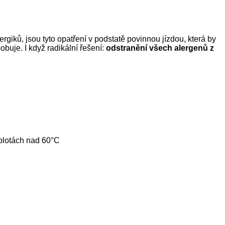
rgiků, jsou tyto opatření v podstatě povinnou jízdou, která by
sobuje.
I
když radikální řešení:
odstranění všech alergenů z
eplotách nad 60
°
C