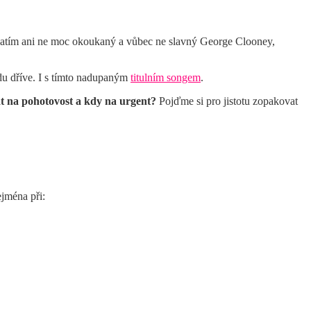
y zatím ani ne moc okoukaný a vůbec ne slavný George Clooney,
ádu dříve. I s tímto nadupaným
titulním songem
.
t na pohotovost a kdy na urgent?
Pojďme si pro jistotu zopakovat
ejména při: