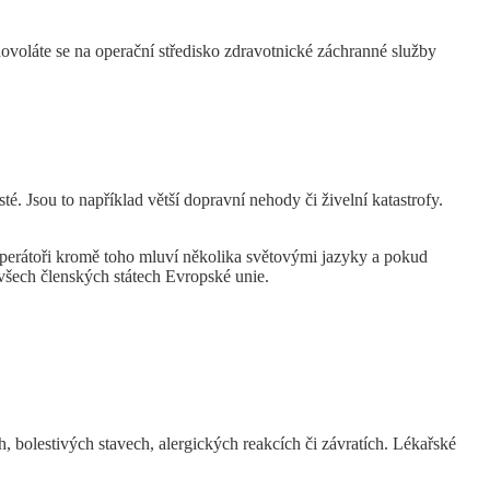
dovoláte se na operační středisko zdravotnické záchranné služby
té. Jsou to například větší dopravní nehody či živelní katastrofy.
operátoři kromě toho mluví několika světovými jazyky a pokud
všech členských státech Evropské unie.
h, bolestivých stavech, alergických reakcích či závratích. Lékařské
.