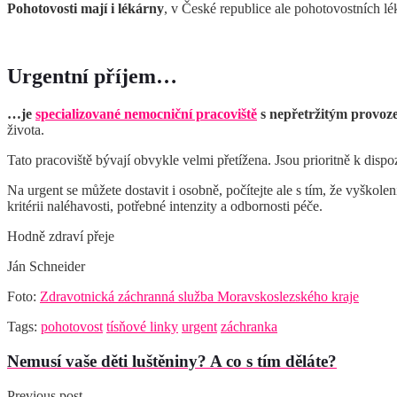
Pohotovosti mají i lékárny
, v České republice ale pohotovostních l
Urgentní příjem…
…je
specializované nemocniční pracoviště
s nepřetržitým provo
života.
Tato pracoviště bývají obvykle velmi přetížena. Jsou prioritně k di
Na urgent se můžete dostavit i osobně, počítejte ale s tím, že vyškolen
kritérii naléhavosti, potřebné intenzity a odbornosti péče.
Hodně zdraví přeje
Ján Schneider
Foto:
Zdravotnická záchranná služba Moravskoslezského kraje
Tags:
pohotovost
tísňové linky
urgent
záchranka
Nemusí vaše děti luštěniny? A co s tím děláte?
Previous post