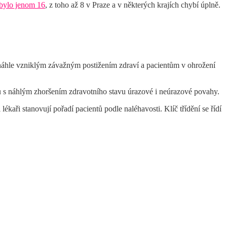
 bylo jenom 16
, z toho až 8 v Praze a v některých krajích chybí úplně.
s náhle vzniklým závažným postižením zdraví a pacientům v ohrožení
ou s náhlým zhoršením zdravotního stavu úrazové i neúrazové povahy.
lékaři stanovují pořadí pacientů podle naléhavosti. Klíč třídění se řídí