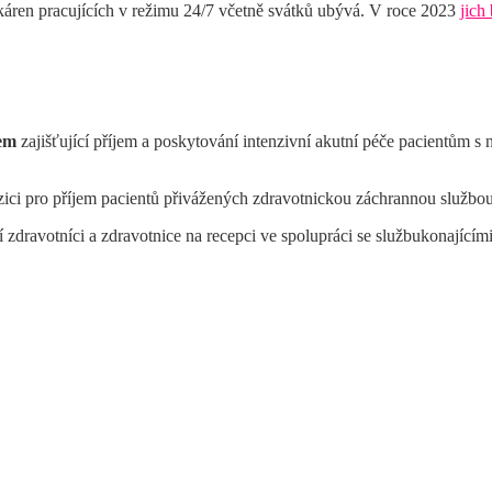
ékáren pracujících v režimu 24/7 včetně svátků ubývá. V roce 2023
jich
zem
zajišťující příjem a poskytování intenzivní akutní péče pacientům 
spozici pro příjem pacientů přivážených zdravotnickou záchrannou služb
í zdravotníci a zdravotnice na recepci ve spolupráci se službukonajícími 