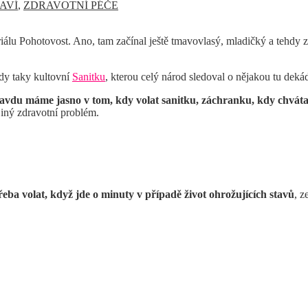
AVÍ
,
ZDRAVOTNÍ PÉČE
riálu Pohotovost. Ano, tam začínal ještě tmavovlasý, mladičký a tehd
ehdy taky kultovní
Sanitku
, kterou celý národ sledoval o nějakou tu dek
avdu máme jasno v tom, kdy volat sanitku, záchranku, kdy chváta
jiný zdravotní problém.
řeba volat, když jde o minuty v případě život ohrožujících stavů
, z