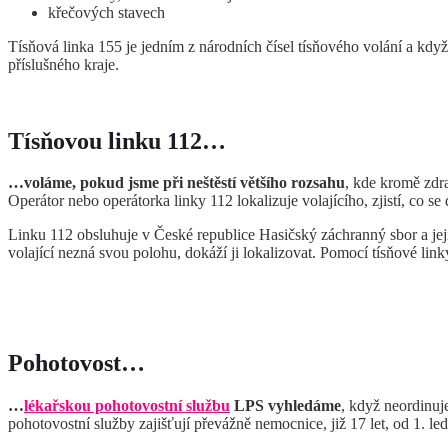
křečových stavech
Tísňová linka 155 je jedním z národních čísel tísňového volání a když
příslušného kraje.
Tísňovou linku 112…
…voláme, pokud jsme při neštěstí většího rozsahu
, kde kromě zdra
Operátor nebo operátorka linky 112 lokalizuje volajícího, zjistí, co s
Linku 112 obsluhuje v České republice Hasičský záchranný sbor a jej
volající nezná svou polohu, dokáží ji lokalizovat. Pomocí tísňové l
Pohotovost…
…
lékařskou pohotovostní službu
LPS
vyhledáme
, když neordinuje
pohotovostní služby zajišťují převážně nemocnice, již 17 let, od 1. l