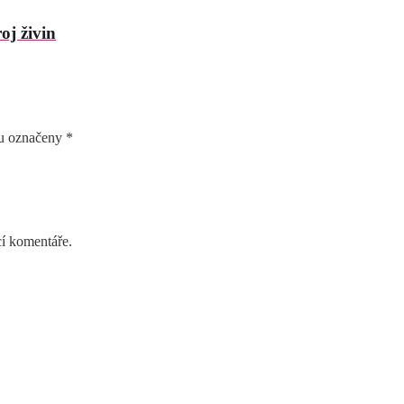
oj živin
ou označeny
*
cí komentáře.