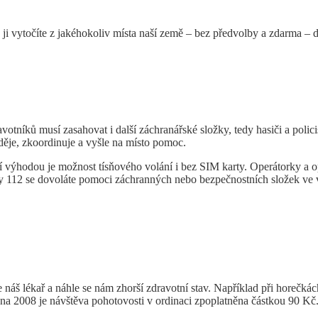
 ji vytočíte z jakéhokoliv místa naší země – bez předvolby a zdarma – 
votníků musí zasahovat i další záchranářské složky, tedy hasiči a policis
e děje, zkoordinuje a vyšle na místo pomoc.
í výhodou je možnost tísňového volání i bez SIM karty. Operátorky a 
inky 112 se dovoláte pomoci záchranných nebo bezpečnostních složek ve 
 náš lékař a náhle se nám zhorší zdravotní stav. Například při horečkác
edna 2008 je návštěva pohotovosti v ordinaci zpoplatněna částkou 90 Kč