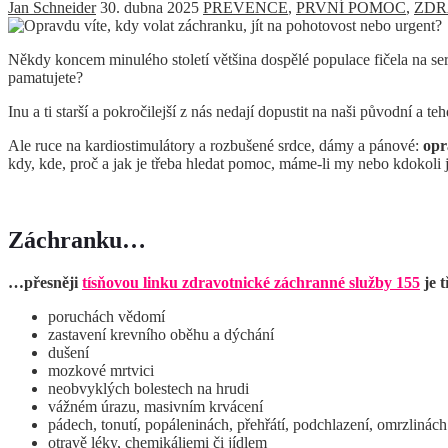
Jan Schneider
30. dubna 2025
PREVENCE
,
PRVNÍ POMOC
,
ZDR
Někdy koncem minulého století většina dospělé populace fičela na se
pamatujete?
Inu a ti starší a pokročilejší z nás nedají dopustit na naši původní a t
Ale ruce na kardiostimulátory a rozbušené srdce, dámy a pánové:
opr
kdy, kde, proč a jak je třeba hledat pomoc, máme-li my nebo kdokoli 
Záchranku…
…přesněji
tísňovou linku zdravotnické záchranné služby 155
je t
poruchách vědomí
zastavení krevního oběhu a dýchání
dušení
mozkové mrtvici
neobvyklých bolestech na hrudi
vážném úrazu, masivním krvácení
pádech, tonutí, popáleninách, přehřátí, podchlazení, omrzlinách
otravě léky, chemikáliemi či jídlem