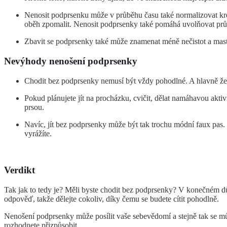
Nenosit podprsenku může v průběhu času také normalizovat kre
oběh zpomalit. Nenosit podprsenky také pomáhá uvolňovat průt
Zbavit se podprsenky také může znamenat méně nečistot a mas
Nevýhody nenošení podprsenky
Chodit bez podprsenky nemusí být vždy pohodlné. A hlavně žen
Pokud plánujete jít na procházku, cvičit, dělat namáhavou akt
prsou.
Navíc, jít bez podprsenky může být tak trochu módní faux pas.
vyrážíte.
Verdikt
Tak jak to tedy je? Měli byste chodit bez podprsenky? V konečném důs
odpověď, takže dělejte cokoliv, díky čemu se budete cítit pohodlně.
Nenošení podprsenky může posílit vaše sebevědomí a stejně tak se můž
rozhodnete přizpůsobit.