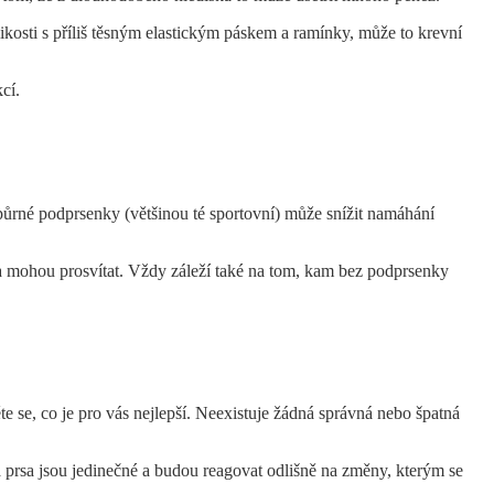
osti s příliš těsným elastickým páskem a ramínky, může to krevní
kcí.
půrné podprsenky (většinou té sportovní) může snížit namáhání
sa mohou prosvítat. Vždy záleží také na tom, kam bez podprsenky
e se, co je pro vás nejlepší. Neexistuje žádná správná nebo špatná
a prsa jsou jedinečné a budou reagovat odlišně na změny, kterým se