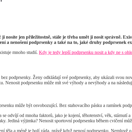
yž ji nosíte jen příležitostně, stále je třeba umět ji nosit správně.
í a nenošení podprsenky a také na to, jaké druhy podprsenek exist
xistuje mnoho studií.
Kdy je tedy lepší podprsenku nosit a kdy ne s oh
oď bez podprsenky. Ženy odkládají své podprsenky, aby ukázali svou nov
nku. Nenosit podprsenku může mít své výhody a nevýhody a na následuj
prsenku může být osvobozující. Bez stahovacího pásku a ramínek podpr
 se odvíjí od mnoha faktorů, jako je kojení, těhotenství, věk, stárnutí
ky. Jediná výjimka? Nenosit sportovní podprsenku během cvičení může
ržení těla a méně je bolí záda, právě když nenosí podprsenku. Nemluvě