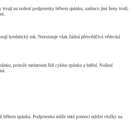
 trvají na nošení podprsenky během spánku, zatímco jiné ženy tvrdí,
out.
zují lymfatický tok. Neexistuje však žádná přesvědčivá vědecká
.
spánku, protože melatonin řídí cyklus spánku a bdění. Nošení
ená.
odlí během spánku. Podprsenka může také pomoci udržet vložky na