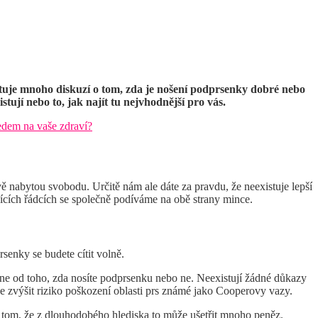
 Existuje mnoho diskuzí o tom, zda je nošení podprsenky dobré nebo
ují nebo to, jak najít tu nejvhodnější pro vás.
ledem na vaše zdraví?
ě nabytou svobodu. Určitě nám ale dáte za pravdu, že neexistuje lepší
ících řádcích se společně podíváme na obě strany mince.
senky se budete cítit volně.
 a ne od toho, zda nosíte podprsenku nebo ne. Neexistují žádné důkazy
 zvýšit riziko poškození oblasti prs známé jako Cooperovy vazy.
 o tom, že z dlouhodobého hlediska to může ušetřit mnoho peněz.