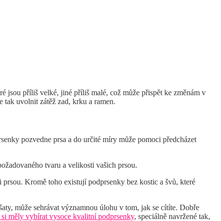
jsou příliš velké, jiné příliš malé, což může přispět ke změnám v
e tak uvolnit zátěž zad, krku a ramen.
prsenky pozvedne prsa a do určité míry může pomoci předcházet
žadovaného tvaru a velikosti vašich prsou.
i prsou. Kromě toho existují podprsenky bez kostic a švů, které
 šaty, může sehrávat významnou úlohu v tom, jak se cítíte. Dobře
si měly vybírat vysoce kvalitní podprsenky
, speciálně navržené tak,