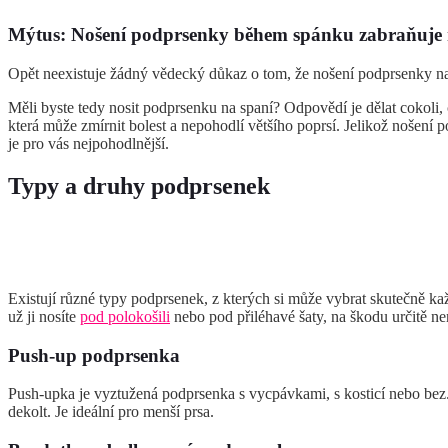
Mýtus: Nošení podprsenky během spánku zabraňuje 
Opět neexistuje žádný vědecký důkaz o tom, že nošení podprsenky na 
Měli byste tedy nosit podprsenku na spaní? Odpovědí je dělat cokoli
která může zmírnit bolest a nepohodlí většího poprsí. Jelikož nošení 
je pro vás nejpohodlnější.
Typy a druhy podprsenek
Existují různé typy podprsenek, z kterých si může vybrat skutečně každ
už ji nosíte
pod polokošili
nebo pod přiléhavé šaty, na škodu určitě n
Push-up podprsenka
Push-upka je vyztužená podprsenka s vycpávkami, s kosticí nebo bez.
dekolt. Je ideální pro menší prsa.