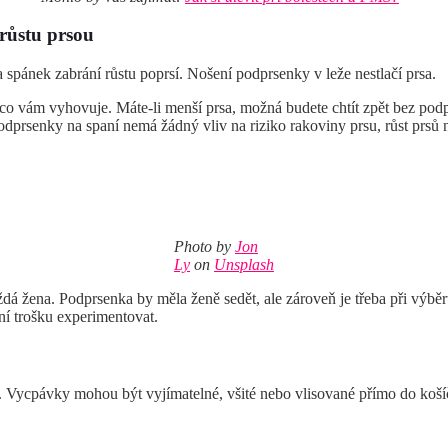
růstu prsou
spánek zabrání růstu poprsí. Nošení podprsenky v leže nestlačí prsa.
, co vám vyhovuje. Máte-li menší prsa, možná budete chtít zpět bez po
podprsenky na spaní nemá žádný vliv na riziko rakoviny prsu, růst prsů
Photo by
Jon
Ly
on
Unsplash
á žena. Podprsenka by měla ženě sedět, ale zároveň je třeba při výběru 
ení trošku experimentovat.
 Vycpávky mohou být vyjímatelné, všité nebo vlisované přímo do košíč