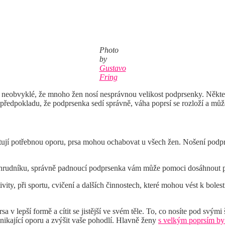
Photo
by
Gustavo
Fring
neobvyklé, že mnoho žen nosí nesprávnou velikost podprsenky. Některé 
 předpokladu, že podprsenka sedí správně, váha poprsí se rozloží a můž
ytují potřebnou oporu, prsa mohou ochabovat u všech žen. Nošení pod
hrudníku, správně padnoucí podprsenka vám může pomoci dosáhnout po
y, při sportu, cvičení a dalších činnostech, které mohou vést k bolest
 lepší formě a cítit se jistější ve svém těle. To, co nosíte pod svými
ikající oporu a zvýšit vaše pohodlí. Hlavně ženy
s velkým poprsím by 