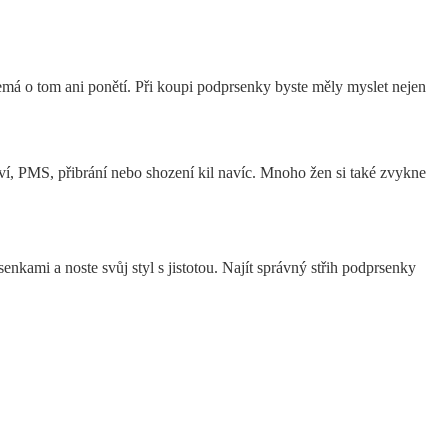
má o tom ani ponětí. Při koupi podprsenky byste měly myslet nejen
ví, PMS, přibrání nebo shození kil navíc. Mnoho žen si také zvykne
enkami a noste svůj styl s jistotou. Najít správný střih podprsenky