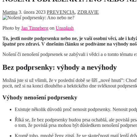
Martina
3. února 2023
PREVENCIA
,
ZDRAVIE
Photo by
Jan Tinneberg
on
Unsplash
To, jestli nosíte podprsenku nebo ne, je vaší osobní věcí, ale i kd
špatné pro zdraví. V dnešním článku se podíváme na výhody nošen
Nošení či nenošení podprsenek se zabývali i vědci a o tomto tématu e
Bez podprsenky: výhody a nevýhody
Možná jste si už všimli, že v poslední době se šíří „nové hnutí”: Ch
pocit, než si na konci dlouhého a hektického dne svléknout podprse
Výhody nenošení podprsenky
Existuje několik důvodů proč nenosit podprsenky. Nenosit pod
Říká se, že bez podprsenky budou prsa ochablá, ale povislá prsa
o tom, že povislá prsa mohou být důsledkem nenošení podprsen
Kromě toho, mnohé ženy zjistí, že ve skutečnosti mají lepší d