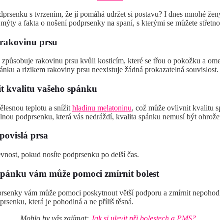
dprsenku s tvrzením, že jí pomáhá udržet si postavu? I dnes mnohé ženy
í mýty a fakta o nošení podprsenky na spaní, s kterými se můžete střetn
rakovinu prsu
působuje rakovinu prsu kvůli kosticím, které se třou o pokožku a ome
nku a rizikem rakoviny prsu neexistuje žádná prokazatelná souvislost
t kvalitu vašeho spánku
ělesnou teplotu a snížit
hladinu melatoninu
, což může ovlivnit kvalitu 
nou podprsenku, která vás nedráždí, kvalita spánku nemusí být ohrož
povislá prsa
evnost, pokud nosíte podprsenku po delší čas.
spánku vám může pomoci zmírnit bolest
podprsenky vám může pomoci poskytnout větší podporu a zmírnit nepoh
prsenku, která je pohodlná a ne příliš těsná.
Mohlo by vás zajímat:
Jak si ulevit při bolestech a PMS?