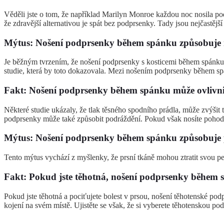
Věděli jste o tom, že například Marilyn Monroe každou noc nosila po
že zdravější alternativou je spát bez podprsenky. Tady jsou nejčastějš
Mýtus: Nošení podprsenky během spánku způsobuje 
Je běžným tvrzením, že nošení podprsenky s kosticemi během spánku z
studie, která by toto dokazovala. Mezi nošením podprsenky během spá
Fakt: Nošení podprsenky během spánku může ovlivni
Některé studie ukázaly, že tlak těsného spodního prádla, může zvýšit t
podprsenky může také způsobit podráždění. Pokud však nosíte pohodl
Mýtus: Nošení podprsenky během spánku způsobuje 
Tento mýtus vychází z myšlenky, že prsní tkáně mohou ztratit svou p
Fakt: Pokud jste těhotná, nošení podprsenky během 
Pokud jste těhotná a pociťujete bolest v prsou, nošení těhotenské 
kojení na svém místě. Ujistěte se však, že si vyberete těhotenskou pod