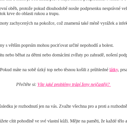
vní oběh, protože pokud dlouhodobě nosíte podprsenku nesprávné velik
ok krve do oblasti rukou a trupu.
tnoty zachycených na pokožce, což znamená také méně vyrážek a infe
y s větším poprsím mohou pociťovat určité nepohodlí a bolest.
ivitu nebo běhat za dětmi nebo domácími zvířaty po zahradě, nošení pod
 Pokud máte na sobě úzký top nebo těsnou košili z průhledné
látky
, pr
Přečtěte si:
Víte jaké problémy trápí ženy nejčastěji?
ledku je rozhodnutí jen na vás. Zvažte všechna pro a proti a rozhodnět
ete cítit pohodlně ve své vlastní kůži. Mějte na paměti, že každé tělo 