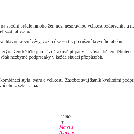
ů na spodní prádlo mnoho žen nosí nesprávnou velikost podprsenky a ne
velikosti obvodu.
vat hlavní krevní cévy, což může vést k přerušení krevního oběhu.
kterými ženské tělo prochází. Takové případy nastávají během těhotenst
 však nezbytné podprsenky v každé situaci přizpůsobit.
mbinaci stylu, tvaru a velikosti. Zásobte svůj šatník kvalitními podprs
vní obraz sebe sama.
Photo
by
Marcus
Aurelius