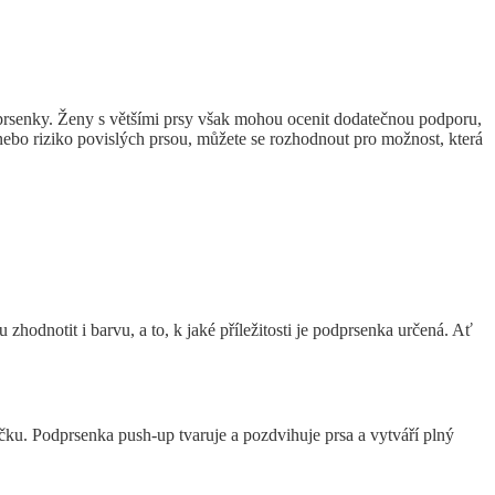
dprsenky. Ženy s většími prsy však mohou ocenit dodatečnou podporu,
 nebo riziko povislých prsou, můžete se rozhodnout pro možnost, která
zhodnotit i barvu, a to, k jaké příležitosti je podprsenka určená. Ať
ku. Podprsenka push-up tvaruje a pozdvihuje prsa a vytváří plný