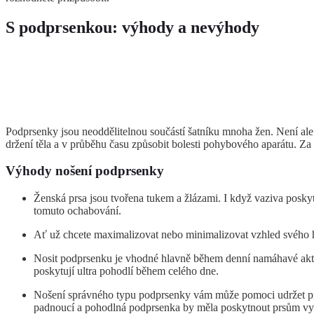
S podprsenkou: výhody a nevýhody
Podprsenky jsou neoddělitelnou součástí šatníku mnoha žen. Není ale 
držení těla a v průběhu času způsobit bolesti pohybového aparátu. Za
Výhody nošení podprsenky
Ženská prsa jsou tvořena tukem a žlázami. I když vaziva posk
tomuto ochabování.
Ať už chcete maximalizovat nebo minimalizovat vzhled svého 
Nosit podprsenku je vhodné hlavně během denní namáhavé aktivit
poskytují ultra pohodlí během celého dne.
Nošení správného typu podprsenky vám může pomoci udržet prsa v
padnoucí a pohodlná podprsenka by měla poskytnout prsům vyn