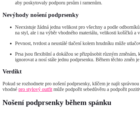
aby poskytovaly podporu prsům i ramenům.
Nevýhody nošení podprsenky
Neexistuje žádná jedna velikost pro všechny a podle odborník
na styl, ale i na výběr vhodného materiálu, velikosti košíčků a 
Pevnost, tvrdost a neustálé tlačení kolem hrudníku může utlačo
Prsa jsou flexibilní a dokážou se přizpůsobit různým změnám, 
ignorovat a nosí stále jednu podprsenku. Během těchto změn je
Verdikt
Pokud se rozhodnete pro nošení podprsenky, klíčem je najít správnou ko
vhodné
pro stylový outfit
může podpořit sebedůvěru a podpořit poziti
Nošení podprsenky během spánku