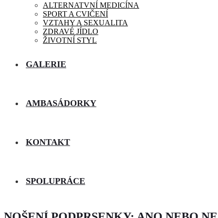
ALTERNATVNÍ MEDICÍNA
SPORT A CVIČENÍ
VZTAHY A SEXUALITA
ZDRAVÉ JÍDLO
ŽIVOTNÍ STYL
GALERIE
AMBASÁDORKY
KONTAKT
SPOLUPRÁCE
NOŠENÍ PODPRSENKY: ANO NEBO NE