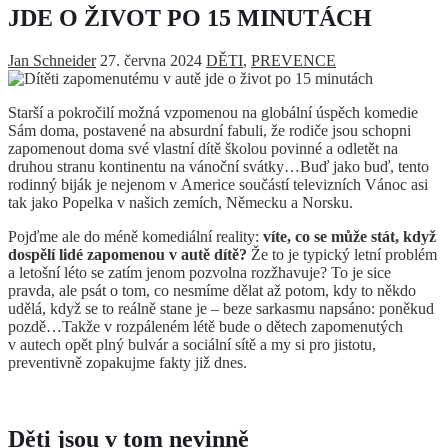
JDE O ŽIVOT PO 15 MINUTÁCH
Jan Schneider
27. června 2024
DĚTI
,
PREVENCE
Starší a pokročilí možná vzpomenou na globální úspěch komedie
Sám doma, postavené na absurdní fabuli, že rodiče jsou schopni
zapomenout doma své vlastní dítě školou povinné a odletět na
druhou stranu kontinentu na vánoční svátky…Buď jako buď, tento
rodinný biják je nejenom v Americe součástí televizních Vánoc asi
tak jako Popelka v našich zemích, Německu a Norsku.
Pojďme ale do méně komediální reality:
víte, co se může stát, když
dospělí lidé zapomenou v autě dítě?
Že to je typický letní problém
a letošní léto se zatím jenom pozvolna rozžhavuje? To je sice
pravda, ale psát o tom, co nesmíme dělat až potom, kdy to někdo
udělá, když se to reálně stane je – beze sarkasmu napsáno: poněkud
pozdě…Takže v rozpáleném létě bude o dětech zapomenutých
v autech opět plný bulvár a sociální sítě a my si pro jistotu,
preventivně zopakujme fakty již dnes.
Děti jsou v tom nevinně