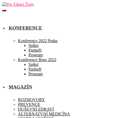
KONFERENCE
Konference 2022 Praha
Spíkri
Partneři
Program
Konference Brno 2022
Spíkri
Partneři
Program
MAGAZÍN
ROZHOVORY
PREVENCE
DUŠEVNÍ ZDRAVÍ
ALTERNATVNÍ MEDICÍNA