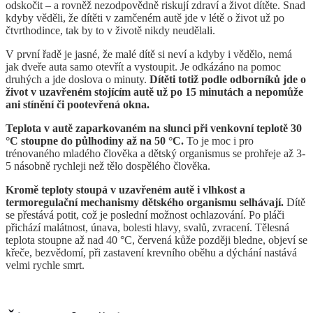
odskočit – a rovněž nezodpovědně riskují zdraví a život dítěte. Snad
kdyby věděli, že dítěti v zamčeném autě jde v létě o život už po
čtvrthodince, tak by to v životě nikdy neudělali.
V první řadě je jasné, že malé dítě si neví a kdyby i vědělo, nemá
jak dveře auta samo otevřít a vystoupit. Je odkázáno na pomoc
druhých a jde doslova o minuty.
Dítěti totiž podle odborníků jde o
život v uzavřeném stojícím autě už po 15 minutách a nepomůže
ani stínění či pootevřená okna.
Teplota v autě zaparkovaném na slunci při venkovní teplotě 30
°C stoupne do půlhodiny až na 50 °C.
To je moc i pro
trénovaného mladého člověka a dětský organismus se prohřeje až 3-
5 násobně rychleji než tělo dospělého člověka.
Kromě teploty stoupá v uzavřeném autě i vlhkost a
termoregulační mechanismy dětského organismu selhávají.
Dítě
se přestává potit, což je poslední možnost ochlazování. Po pláči
přichází malátnost, únava, bolesti hlavy, svalů, zvracení. Tělesná
teplota stoupne až nad 40 °C, červená kůže později bledne, objeví se
křeče, bezvědomí, při zastavení krevního oběhu a dýchání nastává
velmi rychle smrt.