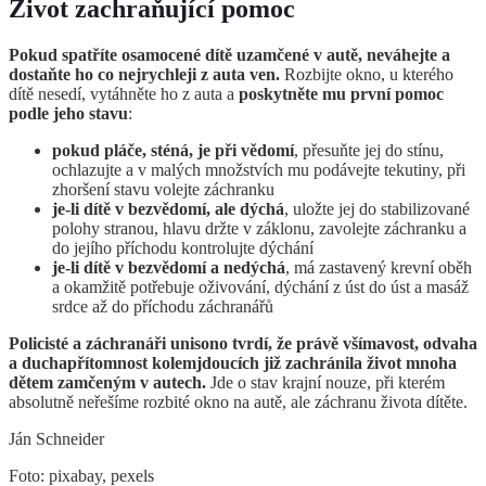
Život zachraňující pomoc
Pokud spatříte osamocené dítě uzamčené v autě, neváhejte a
dostaňte ho co nejrychleji z auta ven.
Rozbijte okno, u kterého
dítě nesedí, vytáhněte ho z auta a
poskytněte mu první pomoc
podle jeho stavu
:
pokud pláče, sténá, je při vědomí
, přesuňte jej do stínu,
ochlazujte a v malých množstvích mu podávejte tekutiny, při
zhoršení stavu volejte záchranku
je-li dítě v bezvědomí, ale dýchá
, uložte jej do stabilizované
polohy stranou, hlavu držte v záklonu, zavolejte záchranku a
do jejího příchodu kontrolujte dýchání
je-li dítě v bezvědomí a nedýchá
, má zastavený krevní oběh
a okamžitě potřebuje oživování, dýchání z úst do úst a masáž
srdce až do příchodu záchranářů
Policisté a záchranáři unisono tvrdí, že právě všímavost, odvaha
a duchapřítomnost kolemjdoucích již zachránila život mnoha
dětem zamčeným v autech.
Jde o stav krajní nouze, při kterém
absolutně neřešíme rozbité okno na autě, ale záchranu života dítěte.
Ján Schneider
Foto: pixabay, pexels