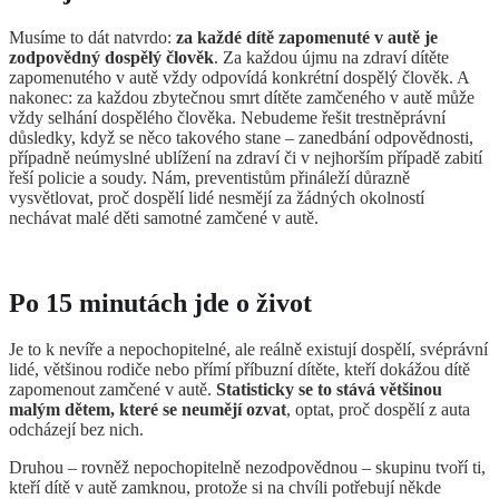
Musíme to dát natvrdo:
za každé dítě zapomenuté v autě je
zodpovědný dospělý člověk
. Za každou újmu na zdraví dítěte
zapomenutého v autě vždy odpovídá konkrétní dospělý člověk. A
nakonec: za každou zbytečnou smrt dítěte zamčeného v autě může
vždy selhání dospělého člověka. Nebudeme řešit trestněprávní
důsledky, když se něco takového stane – zanedbání odpovědnosti,
případně neúmyslné ublížení na zdraví či v nejhorším případě zabití
řeší policie a soudy. Nám, preventistům přináleží důrazně
vysvětlovat, proč dospělí lidé nesmějí za žádných okolností
nechávat malé děti samotné zamčené v autě.
Po 15 minutách jde o život
Je to k nevíře a nepochopitelné, ale reálně existují dospělí, svéprávní
lidé, většinou rodiče nebo přímí příbuzní dítěte, kteří dokážou dítě
zapomenout zamčené v autě.
Statisticky se to stává většinou
malým dětem, které se neumějí ozvat
, optat, proč dospělí z auta
odcházejí bez nich.
Druhou – rovněž nepochopitelně nezodpovědnou – skupinu tvoří ti,
kteří dítě v autě zamknou, protože si na chvíli potřebují někde