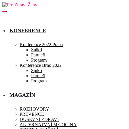
KONFERENCE
Konference 2022 Praha
Spíkri
Partneři
Program
Konference Brno 2022
Spíkri
Partneři
Program
MAGAZÍN
ROZHOVORY
PREVENCE
DUŠEVNÍ ZDRAVÍ
ALTERNATVNÍ MEDICÍNA