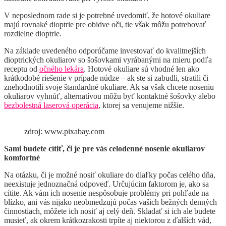
V neposlednom rade si je potrebné uvedomiť, že hotové okuliare
majú rovnaké dioptrie pre obidve oči, tie však môžu potrebovať
rozdielne dioptrie.
Na základe uvedeného odporúčame investovať do kvalitnejších
dioptrických okuliarov so šošovkami vyrábanými na mieru podľa
receptu od
očného lekára
. Hotové okuliare sú vhodné len ako
krátkodobé riešenie v prípade núdze – ak ste si zabudli, stratili či
znehodnotili svoje štandardné okuliare. Ak sa však chcete noseniu
okuliarov vyhnúť, alternatívou môžu byť kontaktné šošovky alebo
bezbolestná laserová operácia
, ktorej sa venujeme nižšie.
zdroj: www.pixabay.com
Sami budete cítiť, či je pre vás celodenné nosenie okuliarov
komfortné
Na otázku, či je možné nosiť okuliare do diaľky počas celého dňa,
neexistuje jednoznačná odpoveď. Určujúcim faktorom je, ako sa
cítite. Ak vám ich nosenie nespôsobuje problémy pri pohľade na
blízko, ani vás nijako neobmedzujú počas vašich bežných denných
činnostiach, môžete ich nosiť aj celý deň. Skladať si ich ale budete
musieť, ak okrem krátkozrakosti trpíte aj niektorou z ďalších vád,