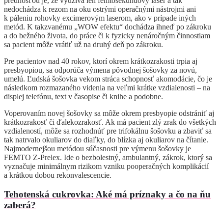
prednosťou je, že využíva len femtosekundový laser a tak
nedochádza k rezom na oku ostrými operačnými nástrojmi ani
k páleniu rohovky excimerovým laserom, ako v prípade iných
metód. K takzvanému „WOW efektu“ dochádza ihneď po zákroku
a do bežného života, do práce či k fyzicky nenáročným činnostiam
sa pacient môže vrátiť už na druhý deň po zákroku.
Pre pacientov nad 40 rokov, ktorí okrem krátkozrakosti trpia aj
presbyopiou, sa odporúča výmena pôvodnej šošovky za novú,
umelú. Ľudská šošovka vekom stráca schopnosť akomodácie, čo je
následkom rozmazaného videnia na veľmi krátke vzdialenosti – na
displej telefónu, text v časopise či knihe a podobne.
Voperovaním novej šošovky sa môže okrem presbyopie odstrániť aj
krátkozrakosť či ďalekozrakosť. Ak má pacient zlý zrak do všetkých
vzdialeností, môže sa rozhodnúť pre trifokálnu šošovku a zbaviť sa
tak natrvalo okuliarov do diaľky, do blízka aj okuliarov na čítanie.
Najmodernejšou metódou súčasnosti pre výmenu šošovky je
FEMTO Z-Prelex. Ide o bezbolestný, ambulantný, zákrok, ktorý sa
vyznačuje minimálnym rizikom vzniku pooperačných komplikácií
a krátkou dobou rekonvalescencie.
Tehotenská cukrovka: Aké má príznaky a čo na ňu
zaberá?