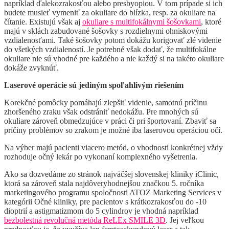
napríklad ďalekozrakosťou alebo presbyopiou. V tom prípade si ich
budete musieť vymeniť za okuliare do blízka, resp. za okuliare na
čítanie. Existujú však aj
okuliare s multifokálnymi šošovkami
, ktoré
majú v sklách zabudované šošovky s rozdielnymi ohniskovými
vzdialenosťami. Také šošovky potom dokážu korigovať zlé videnie
do všetkých vzdialeností. Je potrebné však dodať, že multifokálne
okuliare nie sú vhodné pre každého a nie každý si na takéto okuliare
dokáže zvyknúť.
Laserové operácie sú jediným spoľahlivým riešením
Korekčné pomôcky pomáhajú zlepšiť videnie, samotnú príčinu
zhoršeného zraku však odstrániť nedokážu. Pre mnohých sú
okuliare zároveň obmedzujúce v práci či pri športovaní. Zbaviť sa
príčiny problémov so zrakom je možné iba laserovou operáciou očí.
Na výber majú pacienti viacero metód, o vhodnosti konkrétnej vždy
rozhoduje očný lekár po vykonaní komplexného vyšetrenia.
Ako sa dozvedáme zo stránok najväčšej slovenskej kliniky iClinic,
ktorá sa zároveň stala najdôveryhodnejšou značkou 5. ročníka
marketingového programu spoločnosti ATOZ Marketing Services v
kategórii Očné kliniky, pre pacientov s krátkozrakosťou do -10
dioptrií a astigmatizmom do 5 cylindrov je vhodná napríklad
bezbolestná revolučná metóda ReLEx SMILE 3D
. Jej veľkou