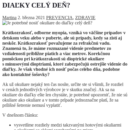
DIAĽKY CELÝ DEŇ?
Martina
2. března 2021
PREVENCIA
,
ZDRAVIE
Krátkozrakosť, odborne myopia, vzniká vo väčšine prípadov v
detskom veku alebo v puberte, ale sú prípady, kedy sa zistí aj
neskôr. Krátkozrakosť považujeme za refrakčnú vadu.
Znamená to, že máme rozmazané videnie predmetov zo
vzdialenosti približne piatich a viac metrov. Korekčnou
pomôckou pri krátkozrakosti sú dioptrické okuliare
s mínusovými dioptriami, ktoré zabezpečujú ostrejšie videnie do
diaľky. Je však vhodné ich nosiť počas celého dňa, podobne
ako kontaktné šošovky?
Ak už okuliare nejaký ten čas nosíte, určite ste si všimli, že rozdiel
v cenách jednotlivých výrobcov je v skutku značný. Ak sa na
okuliare do diaľky ešte len chystáte, je potrebné upozorniť, že nie sú
okuliare ako okuliare a v tomto prípade jednoznačne platí, že sa
prílišné šetrenie nemusí vyplatiť.
V dnešnom článku:
vysvetlíme rozdiely medzi takzvanými hotovými okuliarmi