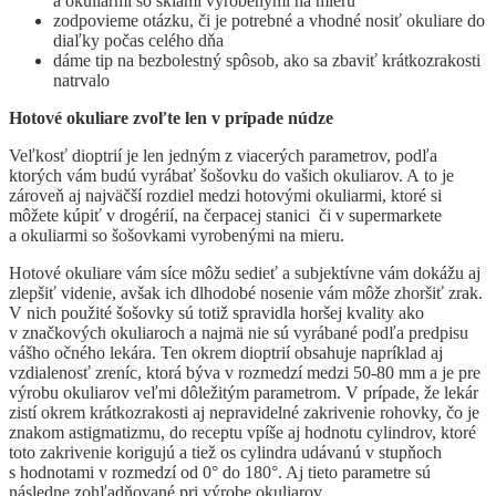
a okuliarmi so sklami vyrobenými na mieru
zodpovieme otázku, či je potrebné a vhodné nosiť okuliare do
diaľky počas celého dňa
dáme tip na bezbolestný spôsob, ako sa zbaviť krátkozrakosti
natrvalo
Hotové okuliare zvoľte len v prípade núdze
Veľkosť dioptrií je len jedným z viacerých parametrov, podľa
ktorých vám budú vyrábať šošovku do vašich okuliarov. A to je
zároveň aj najväčší rozdiel medzi hotovými okuliarmi, ktoré si
môžete kúpiť v drogérií, na čerpacej stanici či v supermarkete
a okuliarmi so šošovkami vyrobenými na mieru.
Hotové okuliare vám síce môžu sedieť a subjektívne vám dokážu aj
zlepšiť videnie, avšak ich dlhodobé nosenie vám môže zhoršiť zrak.
V nich použité šošovky sú totiž spravidla horšej kvality ako
v značkových okuliaroch a najmä nie sú vyrábané podľa predpisu
vášho očného lekára. Ten okrem dioptrií obsahuje napríklad aj
vzdialenosť zreníc, ktorá býva v rozmedzí medzi 50-80 mm a je pre
výrobu okuliarov veľmi dôležitým parametrom. V prípade, že lekár
zistí okrem krátkozrakosti aj nepravidelné zakrivenie rohovky, čo je
znakom astigmatizmu, do receptu vpíše aj hodnotu cylindrov, ktoré
toto zakrivenie korigujú a tiež os cylindra udávanú v stupňoch
s hodnotami v rozmedzí od 0° do 180°. Aj tieto parametre sú
následne zohľadňované pri výrobe okuliarov.