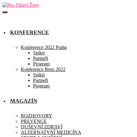
KONFERENCE
Konference 2022 Praha
Spíkri
Partneři
Program
Konference Brno 2022
Spíkri
Partneři
Program
MAGAZÍN
ROZHOVORY
PREVENCE
DUŠEVNÍ ZDRAVÍ
ALTERNATVNÍ MEDICÍNA