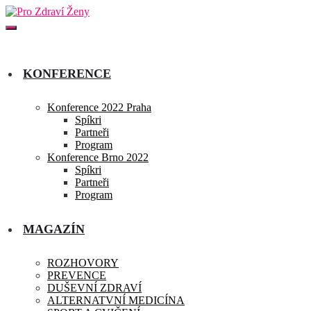
KONFERENCE
Konference 2022 Praha
Spíkri
Partneři
Program
Konference Brno 2022
Spíkri
Partneři
Program
MAGAZÍN
ROZHOVORY
PREVENCE
DUŠEVNÍ ZDRAVÍ
ALTERNATVNÍ MEDICÍNA