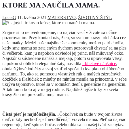
KTORÉ MA NAUČILA MAMA.
LuciaG
11. května 2021
MATERSTVO
,
ŽIVOTNÝ ŠTÝL
Zrejme si to neuvedomujeme, no najviac vecí v živote sa učíme
pozorovaním. Prvý kontakt nás, žien, so svetom krásy prichádza cez
naše matky. Medzi naše najsilnejšie spomienky možno patrí chvíľa,
kedy sme mamu so zatajeným dychom pozorovali chystať sa na ples
či večierok, kam ju napokon odviedol jej princ, náš milovaný ocko.
Najskôr si sústredene nanášala mejkap, potom si upravovala vlasy,
napokon si obliekla elegantné šaty, nasadila
trblietavé náušnice
,
obula štýlové lodičky a svoj vzhľad spečatila kvapkou obľúbeného
parfumu. To, ako sa pomocou vlastných rúk a malých zázračných
dózičiek a fľaštičiek z minúty na minútu menila na princeznú, v sebe
ukrýva tajomstvo, ktoré sa v rodinách dedí z generácie na generáciu.
A tak tomu bolo aj v mojej rodine. Najdôležitejšie triky zo sveta
krásy žien mi prezradila moja mama.
Čistá pleť je najdôležitejšia.
„Čokoľvek sa bude v tvojom živote
diať, nikdy nechoď spať neodlíčená,“ vravela mama. Pleť sa najviac
regeneruje, keď spíme. Počas celého dňa sa na našej tvári zachytáva