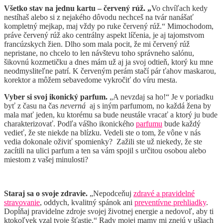
Všetko stav na jednu kartu – červený rúž. „
Vo chvíľach kedy
nestíhaš alebo si z nejakého dôvodu nechceš na tvár nanášať
kompletný mejkap, maj vždy po ruke červený rúž.“ Mimochodom,
práve červený rúž ako centrálny aspekt líčenia, je aj tajomstvom
francúzskych žien. Dlho som mala pocit, že mi červený rúž
nepristane, no chcelo to len návštevu toho správneho salónu,
šikovnú kozmetičku a dnes mám už aj ja svoj odtieň, ktorý ku mne
neodmysliteľne patrí. K červeným perám stačí pár ťahov maskarou,
korektor a môžem sebavedome vykročiť do víru mesta.
Vyber si svoj ikonický parfum.
„A nevzdaj sa ho!“ Je v poriadku
byť z času na čas
neverná
aj s iným parfumom, no každá žena by
mala mať jeden, ku ktorému sa bude neustále vracať a ktorý ju bude
charakterizovať. Podľa vášho ikonického
parfumu
bude každý
vedieť, že ste niekde na blízku. Vedeli ste o tom, že vône v nás
vedia dokonale oživiť spomienky? Zažili ste už niekedy, že ste
zacítili na ulici parfum a ten sa vám spojil s určitou osobou alebo
miestom z vašej minulosti?
Staraj sa o svoje zdravie.
„Nepodceňuj
zdravé a pravidelné
stravovanie
, oddych, kvalitný spánok ani
preventívne prehliadky
.
Dopĺňaj pravidelne zdroje svojej životnej energie a nedovoľ, aby ti
ktokoľvek vzal tvoje šťastie.“ Rady mojej mamy mi znejú v ušiach