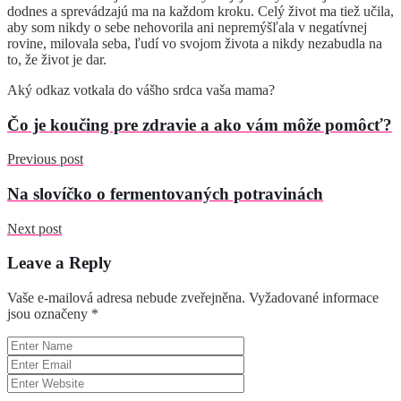
dodnes a sprevádzajú ma na každom kroku. Celý život ma tiež učila,
aby som nikdy o sebe nehovorila ani nepremýšľala v negatívnej
rovine, milovala seba, ľudí vo svojom života a nikdy nezabudla na
to, že život je dar.
Aký odkaz votkala do vášho srdca vaša mama?
Čo je koučing pre zdravie a ako vám môže pomôcť?
Previous post
Na slovíčko o fermentovaných potravinách
Next post
Leave a Reply
Vaše e-mailová adresa nebude zveřejněna.
Vyžadované informace
jsou označeny
*