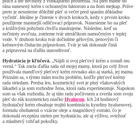
prach a iné nečistoty z vonkajšieho prostredia. Na pleti máme od
rána nanesený krém s ochranným faktorom a na ňom mejkap. Práve
preto je nesmierne dôležité pleť si večer pred spaním dôkladne
vyčistiť. Ideálne je čistenie v dvoch krokoch, kedy v prvom kroku
použijeme mastnejší odličovací prípravok. Nanesieme ho na pleť
a krúživými pohybmi chvíľu masírujeme. Následne, keď sa
nečistoty uvoľnia, zotrieme tvár uteráčikom namočeným v teplej
vode. V druhom kroku tvár dočistíme gélovým, penovým či
krémovým čistiacim prípravkom. Tvár je tak dokonale čistá
a pripravená na ďalšiu starostlivosť.
Hydratácia je kľúčová.
„Nájdi si svoj pleťový krém a zostaň mu
verná.“ Tak znela ďalšia rada od mojej mamy, ktorá po celý život
používala mandľový pleťový krém rovnako ako aj starká, jej mama.
Priznám sa, s týmto mám trochu problém, keďže pleťové krémy
rada striedam. Predsa len, kozmetický svet je plný všakovakých
lákadiel a ja som rozhodne žena, ktorá rada experimentuje. Napokon
som sa však rozhodla, že aj túto radu počúvnem a zverila som svoju
pleť do rúk kozmetickej značke
Hyaluron
. Ich 24 hodinový
hydratačný krém obsahuje trojitú kombináciu kyseliny hyalurnovej,
formulu obohatenú o vzácne oleje a magnóliový extrakt, čo je
dokonalá receptúra nielen pre hydratáciu, ale aj výživu, sviežosť
a mladistvý vzhľad pokožky.