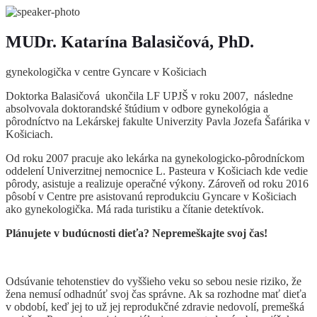
MUDr. Katarína Balasičová, PhD.
gynekologička v centre Gyncare v Košiciach
Doktorka Balasičová ukončila LF UPJŠ v roku 2007, následne
absolvovala doktorandské štúdium v odbore gynekológia a
pôrodníctvo na Lekárskej fakulte Univerzity Pavla Jozefa Šafárika v
Košiciach.
Od roku 2007 pracuje ako lekárka na gynekologicko-pôrodníckom
oddelení Univerzitnej nemocnice L. Pasteura v Košiciach kde vedie
pôrody, asistuje a realizuje operačné výkony. Zároveň od roku 2016
pôsobí v Centre pre asistovanú reprodukciu Gyncare v Košiciach
ako gynekologička. Má rada turistiku a čítanie detektívok.
Plánujete v budúcnosti dieťa? Nepremeškajte svoj čas!
Odsúvanie tehotenstiev do vyššieho veku so sebou nesie riziko, že
žena nemusí odhadnúť svoj čas správne. Ak sa rozhodne mať dieťa
v období, keď jej to už jej reprodukčné zdravie nedovolí, premešká