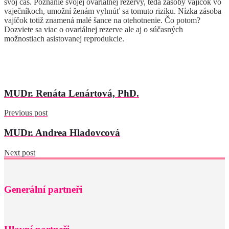
svoj čas. Poznanie svojej ovariálnej rezervy, teda zásoby vajíčok vo
vaječníkoch, umožní ženám vyhnúť sa tomuto riziku. Nízka zásoba
vajíčok totiž znamená malé šance na otehotnenie. Čo potom?
Dozviete sa viac o ovariálnej rezerve ale aj o súčasných
možnostiach asistovanej reprodukcie.
MUDr. Renáta Lenártová, PhD.
Previous post
MUDr. Andrea Hladovcová
Next post
Generální partneři