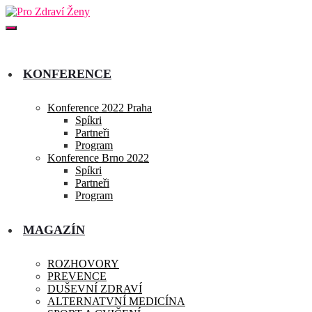
KONFERENCE
Konference 2022 Praha
Spíkri
Partneři
Program
Konference Brno 2022
Spíkri
Partneři
Program
MAGAZÍN
ROZHOVORY
PREVENCE
DUŠEVNÍ ZDRAVÍ
ALTERNATVNÍ MEDICÍNA