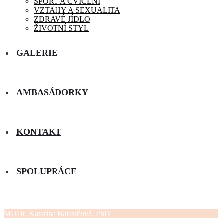
SPORT A CVIČENÍ
VZTAHY A SEXUALITA
ZDRAVÉ JÍDLO
ŽIVOTNÍ STYL
GALERIE
AMBASÁDORKY
KONTAKT
SPOLUPRÁCE
MUDr. Katarína Balasičová, PhD.